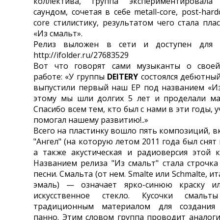
коллектива, группа экспериментировал
саундом, сочетая в себе metall-core, post-har
core стилистику, результатом чего стала плас
«Из смальт».
Релиз выложен в сети и доступен для с
http://ifolder.ru/27683529
Вот что говорят сами музыканты о свое
работе: «У группы
DEITERY
состоялся дебютный
выпустили первый наш EP под названием «Из
этому мы шли долгих 5 лет и проделали ма
Спасибо всем тем, кто был с нами в эти годы, 
помогал нашему развитию!..»
Всего на пластинку вошло пять композиций, в
"Ангел" (на которую летом 2011 года был снят
а также акустическая и радиоверсия этой 
Названием релиза "Из смальт" стала строчка
песни. Смальта (от нем. Smalte или Schmalte, ит
эмаль) — означает ярко-синюю краску и
искусственное стекло. Кусочки смальт
традиционным материалом для создания
панно. Этим словом группа проводит аналог