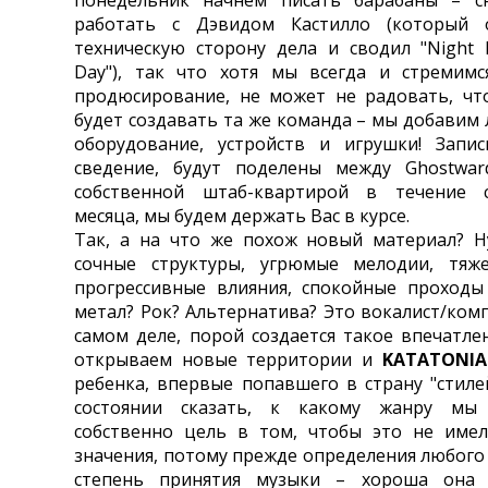
понедельник начнем писать барабаны – с
работать с Дэвидом Кастилло (который 
техническую сторону дела и сводил "Night
Day"), так что хотя мы всегда и стремимс
продюсирование, не может не радовать, чт
будет создавать та же команда – мы добавим
оборудование, устройств и игрушки! Запис
сведение, будут поделены между Ghostwa
собственной штаб-квартирой в течение 
месяца, мы будем держать Вас в курсе.
Так, а на что же похож новый материал? Н
сочные структуры, угрюмые мелодии, тяже
прогрессивные влияния, спокойные проходы и
метал? Рок? Альтернатива? Это вокалист/ком
самом деле, порой создается такое впечатле
открываем новые территории и
KATATONIA
ребенка, впервые попавшего в страну "стиле
состоянии сказать, к какому жанру мы 
собственно цель в том, чтобы это не имел
значения, потому прежде определения любого
степень принятия музыки – хороша она 