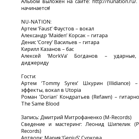
Альбом выложен на сайте: http://nunation.ru/
начинается!
NU-NATION:
Артем ‘Faust’ Фаустов – вокал
Александр ‘Maiden’ Корсак – гитара
Денис ‘Corey’ Васильев – гитара
Кирилл Казанов – бас
Алексей ‘MorkVa’ Богданов – ударные, 
диджериду
Гости:
Артем ‘Tommy Syrex’ Шкурин (Illidiance) 
эффекты, вокал в Utopia
Роман 'Dorian' Кондратьев (Refawn) – гитарно
The Same Blood
Запись: Дмитрий Митрофаненко (M-Records)
Сведение и мастеринг: Леонид Шипелик (Po
Records)
Артворк: Мария ‘GeniuS’ Суркова