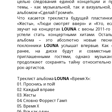
целью следования единой концепции и п
темы, - как музыкальной, так и визуальной,
альбомом «Сделай Громче!».
Что касается треклиста будущей пластинки
«Жесты», «Люди смотрят вверх» и «Кто, ес
звучат на концертах
LOUNA
с весны 2011-го 
успели стать концертными хитами. Остал
альбома – это абсолютно новые песни
поклонники
LOUNA
услышат впервые. Как 
ранее, на диске будут и совместны
приглашенными гостями, однако музык
продолжают сохранять тайну относительно
рок-артистов.
Треклист альбома
LOUNA
«Время Х»:
01. Проснись и пой!
02. Каждый вправе
03. Жесты
04. Словно Форрест Гамп
05. Время Х
06. Все как один