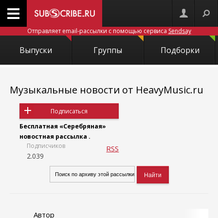
Отправляет email-рассылки с помощью сервиса
Sendsay
Выпуски
Группы
Подборки
Музыкальные новости от HeavyMusic.ru
Подписаться
Бесплатная «Серебряная»
новостная рассылка .
Подписчиков
RSS
2.039
Автор