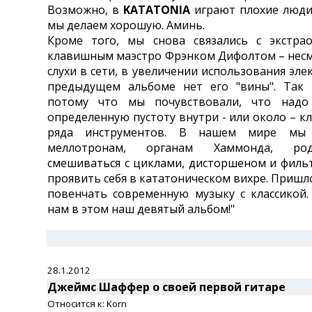
Возможно, в
KATATONIA
играют плохие люди
мы делаем хорошую. Аминь.
Кроме того, мы снова связались с экстра
клавишным маэстро Фрэнком Дифолтом – несм
слухи в сети, в увеличении использования эле
предыдущем альбоме нет его "вины". Так 
потому что мы почувствовали, что надо
определенную пустоту внутри - или около – кл
ряда инструментов. В нашем мире мы 
меллотронам, органам Хаммонда, роде
смешиваться с циклами, дисторшеном и филь
проявить себя в кататоническом вихре. Пришл
повенчать современную музыку с классикой
нам в этом наш девятый альбом!"
28.1.2012
Джеймс Шаффер о своей первой гитаре
Относится к: Korn