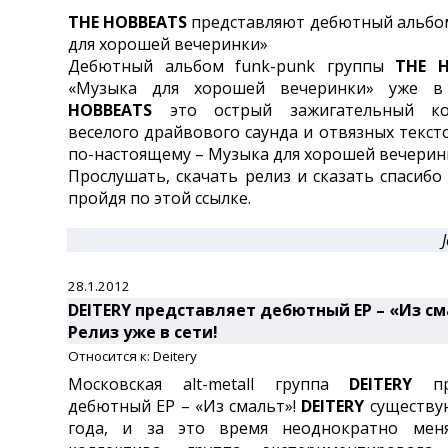
THE HOBBEATS
представляют дебютный альбо
для хорошей вечеринки»
Дебютный альбом funk-punk группы
THE H
«Музыка для хорошей вечеринки» уже в
HOBBEATS
это острый зажигательный ко
веселого драйвового саунда и отвязных тексто
по-настоящему – Музыка для хорошей вечерин
Прослушать, скачать релиз и сказать спасибо
пройдя по этой ссылке.
28.1.2012
DEITERY представляет дебютный EP – «Из см
Релиз уже в сети!
Относится к: Deitery
Московская alt-metall группа
DEITERY
пре
дебютный EP – «Из смальт»!
DEITERY
существую
года, и за это время неоднократно меня