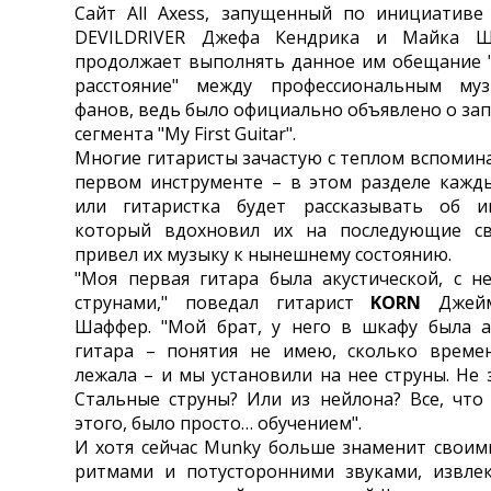
Сайт All Axess, запущенный по инициативе
DEVILDRIVER Джефа Кендрика и Майка Ш
продолжает выполнять данное им обещание 
расстояние" между профессиональным му
фанов, ведь было официально объявлено о зап
сегмента "My First Guitar".
Многие гитаристы зачастую с теплом вспомин
первом инструменте – в этом разделе кажд
или гитаристка будет рассказывать об ин
который вдохновил их на последующие с
привел их музыку к нынешнему состоянию.
"Моя первая гитара была акустической, с 
струнами," поведал гитарист
KORN
Джейм
Шаффер. "Мой брат, у него в шкафу была а
гитара – понятия не имею, сколько време
лежала – и мы установили на нее струны. Не
Стальные струны? Или из нейлона? Все, что
этого, было просто… обучением".
И хотя сейчас Munky больше знаменит свои
ритмами и потусторонними звуками, извле