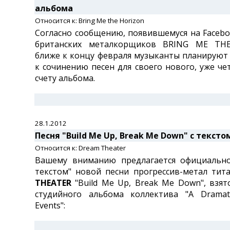
альбома
Относится к: Bring Me the Horizon
Согласно сообщению, появившемуся на Faceb
британских металкорщиков BRING ME TH
ближе к концу февраля музыканты планируют
к сочинению песен для своего нового, уже че
счету альбома.
28.1.2012
Песня "Build Me Up, Break Me Down" с тексто
Относится к: Dream Theater
Вашему вниманию предлагается официально
текстом" новой песни прогрессив-метал ти
THEATER
"Build Me Up, Break Me Down", взят
студийного альбома коллектива "A Dramat
Events":