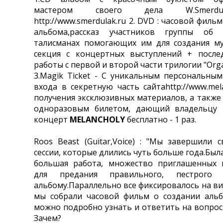
мастером своего дела W.Smerd
http://www.smerdulak.ru 2. DVD : часовой филь
альбома,рассказ участников группы об
талисманах помогающих им для создания му
секция с концертных выступлений + после
работы с первой и второй части трилогии "Orga
3.Magik Ticket - С уникальным персональны
входа в секретную часть сайтаhttp://www.mela
получения эксклюзивных материалов, а также 
одноразовым билетом, дающий владельцу 
концерт
MELANCHOLY
бесплатно - 1 раз.
Roos Beast (Guitar,Voice) : "Мы завершили 
сессии, которые длились чуть больше года.Был
большая работа, множество приглашенных 
для предания правильного, пестрого н
альбому.Параллельно все фиксировалось на вид
мы собрали часовой фильм о создании альб
можно подробно узнать и ответить на вопрос
Зачем?