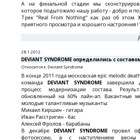
А на финальной стадии мы сконструиров
которое подытожило нашу работу - добро и по
Трек "Real From Nothing" как раз об этом.
приятного просмотра и хорошего настроения ! 
28.1.2012
DEVIANT SYNDROME определились с составо
Относится к: Deviant Syndrome
В конце 2011 года московская epic melodic death
команда
DEVIANT SYNDROME
завершила д
процесс модернизации состава. Резуль
обновленный на 60% лайн-ап. Вакантные ме
молодые талантливые музыканты:
Михаил Киршин - гитара
Иван Расстригин - бас
Алексей Фролов - барабаны
В декабре
DEVIANT SYNDROME
провел оф
фотосессию, а с наступлением весны 