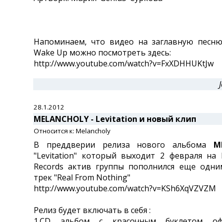
Напоминаем, что видео на заглавную песню
Wake Up можно посмотреть здесь:
http://www.youtube.com/watch?v=FxXDHHUKtJw
28.1.2012
MELANCHOLY - Levitation и новый клип
Относится к: Melancholy
В преддверии релиза нового альбома
M
"Levitation" который выходит 2 февраля на 
Records актив группы пополнился еще одни
трек "Real From Nothing"
http://www.youtube.com/watch?v=KSh6XqVZVZM
Релиз будет включать в себя :
1.CD альбом с красочным буклетом оф