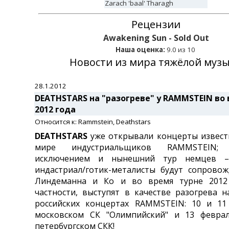
Zarach 'baal' Tharagh
Рецензии
Awakening Sun - Sold Out
Наша оценка:
9.0 из 10
Новости из мира тяжёлой муз
28.1.2012
DEATHSTARS на "разогреве" у RAMMSTEIN во 
2012 года
Относится к: Rammstein, Deathstars
DEATHSTARS
уже открывали концерты извест
мире индустриальщиков RAMMSTEIN;
исключением и нынешний тур немцев –
индастриал/готик-металисты будут сопрово
Линдеманна и Ко и во время турне 2012
частности, выступят в качестве разогрева н
российских концертах RAMMSTEIN: 10 и 11
московском СК "Олимпийский" и 13 феврал
петербургском СКК!