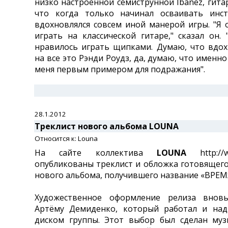
низко настроенной семиструнной Ibanez, гитар
что когда только начинал осваивать инст
вдохновлялся совсем иной манерой игры. "Я 
играть на классической гитаре," сказал он.
нравилось играть щипками. Думаю, что вдо
на все это Рэнди Роудз, да, думаю, что именно
меня первым примером для подражания".
28.1.2012
Треклист нового альбома LOUNA
Относится к: Louna
На сайте коллектива
LOUNA
http://w
опубликованы треклист и обложка готовящего
нового альбома, получившего название «ВРЕМЯ
Художественное оформление релиза внов
Артёму Демиденко, который работал и на
диском группы. Этот выбор был сделан муз