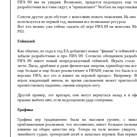
FIFA 09 мы не увидим. Возможно, придется подождать еще го
разработчики все-таки сядут, и "пришлепают" NexGen на парсоналки
Совсем другое дело обстоит с консолями нового поколения. На ни
используется не первый год, выжимая все возможные ресурсы.
Вот что можно уже сейчас сказать об игре FIFA 09 на консолях X
PS3.
Геймплей
Как обычно, из года в год EA добавляет новые "фишки" в геймплей 
забыли разработчики и про FIFA 09. Согласно обещанием разраб
FIFA 09 имеет новый непредсказуемый геймплей. Играть стало 
легче. Пасы, дриблинг и даже физическая энергия, единоборства все
еще больше и еще более реалистичнее в FIFA09, ежели это было в
версиях FIFA, все это и влияет на игровой процесс. Например: 
игрок владеющий мячом, во время скольжения может приспособ
препятствовать падению, сменив опорную ногу.
Другой пример, это вратари, они могут вернуться назад и в эф
прыжке выбить мяч, если недооценили удар соперника.
Графика
Графика игр традиционно была на высоком уровне, с макс
приближенным реализмом, что несомненно, имеет большое положи
влияние на общее качество игр. Теперь на поле можно увидеть 
линейного судью, тренерский штаб и запасных игроков. Как первы