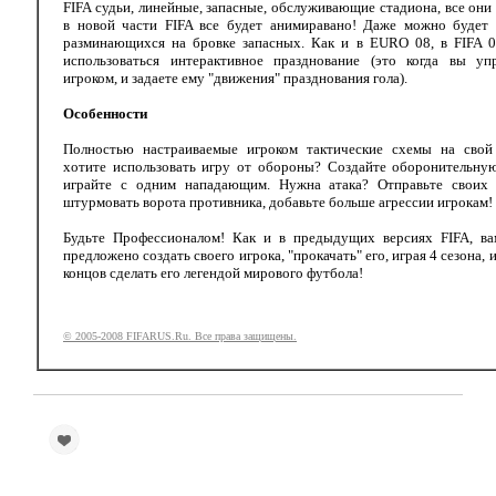
FIFA судьи, линейные, запасные, обслуживающие стадиона, все они
в новой части FIFA все будет анимиравано! Даже можно будет 
разминающихся на бровке запасных. Как и в EURO 08, в FIFA 0
использоваться интерактивное празднование (это когда вы упр
игроком, и задаете ему "движения" празднования гола).
Особенности
Полностью настраиваемые игроком тактические схемы на свой
хотите использовать игру от обороны? Создайте оборонительную
играйте с одним нападающим. Нужна атака? Отправьте своих 
штурмовать ворота противника, добавьте больше агрессии игрокам!
Будьте Профессионалом! Как и в предыдущих версиях FIFA, ва
предложено создать своего игрока, "прокачать" его, играя 4 сезона, и
концов сделать его легендой мирового футбола!
© 2005-2008 FIFARUS.Ru. Все права защищены.