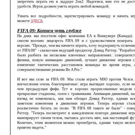
запретить играть ею в ладдере 2на2. Надеемся, вам это не дос
удобств. Игрок должен уметь играть любой командой.
Узнать все подробности, зарегистрировать команду и начать иг
можете
ЗДЕСЬ
.
FIFA 09: Копнем чуть глубже
На днях мы посетили офис компании EA в Ванкувере (Канада).
смогли воочию лицезреть FIFA 09 и с удовольствием поиграть 
версию. "Прежде, чем вы начнете играть, хочу подчеркнуть отличия
от FIFA 08" - сказал нам ведущий продюсер Дэвид Раттер. "Разрабо
было разбита на несколько ключевых направлениях: совершенст
физики, новую анимацию движений, лучшее движение игроков с
изменение тактических расстановок команды во время игры, 
совершенствование режима Be A Pro."
И вот мы сели за FIFA 09. Мы стали играть МЮ против Челси.
впечатления очень благоприятные: игра выглядит хорошо, если н
чем предыдущая фифа. Тут и хорошо прорисованные модели и
прекрасные стадионы, газон с травинками. Анимация движений, н
взгляд не изменилась, как нам обещал Дэвид Раттер, однако вс
заметили изменения в движении игроков. Теперь игроки стал
реалистично бегать по полю. "В FIFA 08 такого не было" - гов
Раттер. "Теперь посмотрите в замедленном повторе движения игр
маневрирует своим телом, пытаясь достать мяч, как настоящий фу
Конечно, этим моментом можно пренебречь, однако такую мелоч
приятно видеть."