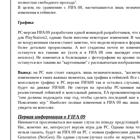
полностью свободного прохода".
В целом, по сравнению с FIFA 08, насчитываются лишь незначи
изменения в геймплее.
Графика
PC-версия FIFA 09 разработана одной командой разработчиков, что 
для PlayStation2, однако были внесены некоторые изменения. В ча
не вооруженным глазом станет заметно, что модели игроков и форм
более детально прорисованы. А вот стадионы почти не изменят
останутся все такими же (хотя и в FIFA 08 они выглядят оче
неплохо). Не изменятся и болельщики с фотографами на кромке п
останутся все такими же "картонными" с расплывчатым изображени
Вывод:
на PC нам стоит ожидать лишь незначительных, "космети
изменением в таких важных моментах, как графика и геймплей. Все с
консольную графику в PC версии FIFA09 так и остались слухами
будет на движке FIFA08. Не смотря на просьбы PC-шников н
реалистичный геймплей и консольный движок, EA прокомментиров
"они должны подождать еще год, чтобы сделать последний шаг к
Поколению игр." Наиболее полные изменения в FIFA 09 мы лишь
увидеть на консолях.
Первая информация о FIFA 09
Начинается просачиваться кое-какие слухи по поводу предстоящей 
Нас, конечно же, интересует версия игры для PC. Однако пока ч
нельзя сказать, будет ли FIFA 09 на PC с новым графическим движ
Generation (NexGen). По одним слухам (лучше особо не верить), 