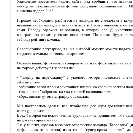
Уважаемые посетители нашего сайта! Рад сообщить, что начиная
месяца мы открываем новый формат форумного соревнования по FI
а именно ладдер 2на2.
Игрокам необходимо разбиться на команды по 2 человека в кажд
название своей команде и начинать играть. Своего оппонента вы в
сами. Победу одержит та команда, в которой оба (!) участника
выиграть по очкам у своих оппонентов. По очкам будет соста
таблица рейтинга команд.
Соревнование регулярное, т.е. вы в любой момент можете подать 
создании команды со своим напарником.
Отличие наших форумных турниров от лиги по фифе заключается в 
на форуме действуют запреты на:
- "подачу на перекладину" с углового, которая позволяет очен
забивать голы;
- забивание голов любым сочетанием клавиш со своей половины поля
- совершение "забросов" на ход со своей половины поля;
- сбрасывание аутов в штрафную площадь.
Мы постарались сделать все, чтобы процесс игры доставлял вам
всего удовольствие.
Всех баггеров мы исключаем из турниров и не принимаем их в да
на другие соревнования.
Т.к. у многих игроков вызывает отвращение команда "Барселона" (
фифе, никак не в жизни) из-за своей "супер-прокаченности", м