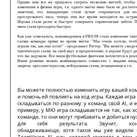
Однако нам все же пришлось сыграть несколько матчей, чтобы 
изменения в физике игры, т.к. одного матча явно было не достат
заметили, что нападающие стали лучше открываться для по
прострельного паса, теперь они все время находятся на острие
Игроки стали резче и быстрее совершать спринтовские забеги. 
мяча стали проходить быстрее.
Как уже отмечалось, нововведением в FIFA 09 стало изменение так
схемы команды прямо во время матча. "Мы очень хотели, что
играли так, как они хотят" - продолжает Раттер. "Вы можете смоде
тактическую схему на свой вкус и предпочтение, и игроки будут де
что вы задумали. Все ваши футбольные фантазии воплотятся в реал
Ваши режимы можно комбинировать совместно с видами напа
защиты: прессинг/агрессия, нейтральная схема, позиционная и т.п.
Вы можете полностью изменить игру вашей ко
и помочь ей повлиять на ход игры. Каждая игра
складываться по-разному: у команд свой AI, и е
примеру, у МЮ игра складывается не так, как х
команде, то они могут прибавить и добиться н
для себя результата. Звучит, коне
обнадеживающе, хотя такое мы уже видели 