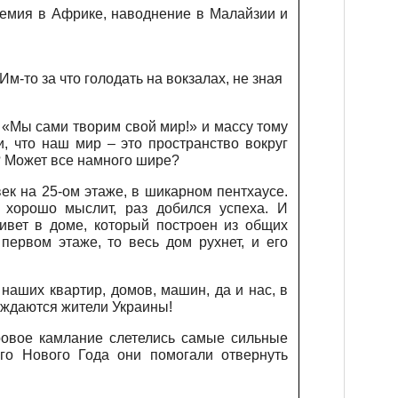
демия в Африке, наводнение в Малайзии и
м-то за что голодать на вокзалах, не зная
 «Мы сами творим свой мир!» и массу тому
 что наш мир – это пространство вокруг
? Может все намного шире?
век на 25-ом этаже, в шикарном пентхаусе.
 хорошо мыслит, раз добился успеха. И
вет в доме, который построен из общих
первом этаже, то весь дом рухнет, и его
 наших квартир, домов, машин, да и нас, в
беждаются жители Украины!
ровое камлание
слетелись
самые сильные
ого Нового Года они помогали отвернуть