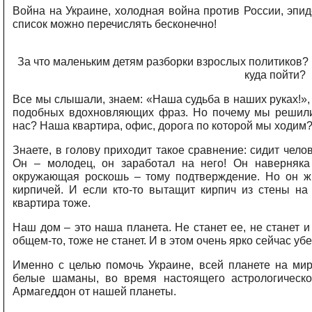
Война на Украине, холодная война против России, эпи
список можно перечислять бесконечно!
За что маленьким детям разборки взрослых политиков? И
куда пойти?
Все мы слышали, знаем: «Наша судьба в наших руках!»,
подобных вдохновляющих фраз. Но почему мы решили,
нас? Наша квартира, офис, дорога по которой мы ходим
Знаете, в голову приходит такое сравнение: сидит чело
Он – молодец, он заработал на него! Он наверняка
окружающая роскошь – тому подтверждение. Но он жи
кирпичей. И если кто-то вытащит кирпич из стены на 
квартира тоже.
Наш дом – это наша планета. Не станет ее, не станет и
общем-то, тоже не станет.
И в этом очень ярко сейчас у
Именно с целью помочь Украине, всей планете
на ми
белые шаманы,
во время настоящего астрологическ
Армагеддон от нашей планеты
.