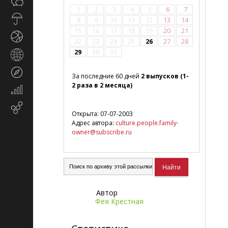
Общество
СМИ
1
2
3
4
5
6
7
Прогноз
8
9
10
11
12
13
14
погоды
15
16
17
18
19
20
21
Спорт
22
23
24
25
26
27
28
29
30
31
Страны
и
Туризм
регионы
За последние 60 дней
2 выпусков (1-
2 раза в 2 месяца)
Экономика
и
Email-
финансы
Открыта: 07-07-2003
маркетинг
Адрес автора:
culture.people.family-
owner@subscribe.ru
Автор
Фея Крестная
Обыкновенна