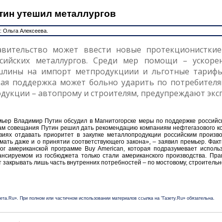
тин утешил металлургов
: Ольга Алексеева.
авительство может ввести новые протекционистки
ссийских металлургов. Среди мер помощи – ускоре
шлины на импорт метпродукциии и льготные тарифы
ая поддержка может больно ударить по потребителя
дукции – автопрому и строителям, предупреждают экс
ьер Владимир Путин обсудил в Магнитогорске меры по поддержке российс
ам совещания Путин решил дать рекомендацию компаниям нефтегазового к
виях отдавать приоритет в закупке металлопродукции российским произ
мать даже и о принятии соответствующего закона», – заявил премьер. Факт
ог американской программе Buy American, которая подразумевает исполь
нсируемом из госбюджета только стали американского производства. Пра
т закрывать лишь часть внутренних потребностей – по мостовому, строительн
зета.Ru». При полном или частичном использовании материалов ссылка на "Газету.Ru» обязательна.