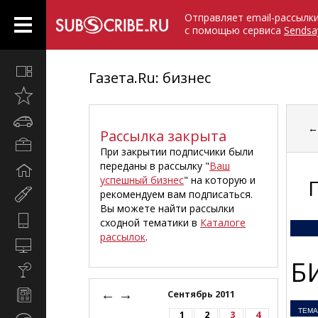
Отправляет email-рассылк
с помощью сервиса
Sendsa
Все
Газета.Ru: бизнес
вместе
Открыто
недавно
Автомобили
Рассылка закрыта
Бизнес
При закрытии подписчики были
и
переданы в рассылку "
Ваш
Дом
карьера
успешный бизнес
" на которую и
и
рекомендуем вам подписаться.
Мир
семья
Вы можете найти рассылки
женщины
Hi-
сходной тематики в
Каталоге
Tech
рассылок
.
Компьютеры
и
Б
Культура,
интернет
стиль
←
→
Новости
Сентябрь 2011
жизни
и
ТЕМА
1
2
3
4