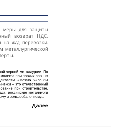
е меры для защиты
нный возврат НДС,
 на ж/д перевозки.
м металлургической
перты.
кой черной металлургии. По
омплекса при прочих равных
водителям. «Можно было бы
ичекси – это отечественный
зование при строительстве,
вда, российские металлурги
ому и рельсосбалочному...
Далее