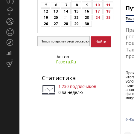
Общество
СМИ
5
6
7
8
9
10
11
Пу
Прогноз
12
13
14
15
16
17
18
погоды
19
20
21
22
23
24
25
Текст
Спорт
26
27
28
29
30
Пр
Страны
ро
и
Туризм
по
регионы
Так
Экономика
про
Автор
и
Газета.Ru
Email-
финансы
маркетинг
Прем
Статистика
итог
усло
поду
1.230 подписчиков
анал
0 за неделю
фина
могу
© «Га