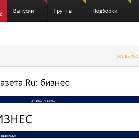
и
Выпуски
Группы
Подборки
y
←
Все выпус
Газета.Ru: бизнес
27 ИЮЛЯ 12:01
ИЗНЕС
 ВЫПУСКА