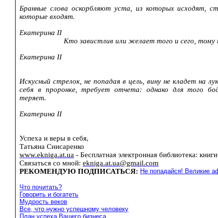
Бранные слова оскорбляют уста, из которых исходят, ст
которые входят.
Екатерина II
Кто завистлив или желает того и сего, тому 
Екатерина II
Искусный стрелок, не попадая в цель, вину не кладет на лу
себя в
проронке
, требует отчета: однако для того бо
теряет.
Екатерина II
Успеха и веры в себя,
Татьяна Снисаренко
www.ekniga.at.ua
- Бесплатная электронная библиотека: книг
С
вязаться со мной:
ekniga.at.ua@gmail.com
РЕКОМЕНДУЮ ПОДПИСАТЬСЯ
:
Не попадайся! Великие аф
Что почитать?
Говорить и богатеть
Мудрость веков
Все, что нужно успешному человеку
План успеха Вашего бизнеса