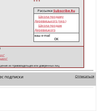
* * *
Рассылки
Subscribe.Ru
Школа продажу
Деревицького (укр.)
Школа продаж
Деревицкого
4
ого"
ького"
решения их правовладельцев или доверенных лиц.
ес подписки
Отписаться