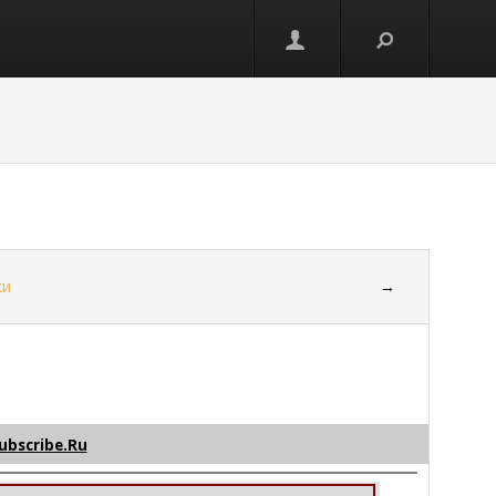
ки
→
ubscribe.Ru