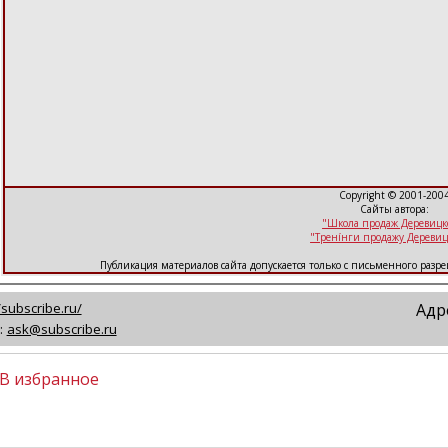
Copyright © 2001-200
Сайты автора:
"Школа продаж Деревицк
"Тренíнги продажу Деревиц
Публикация материалов сайта допускается только с письменного раз
/subscribe.ru/
Адр
:
ask@subscribe.ru
В избранное