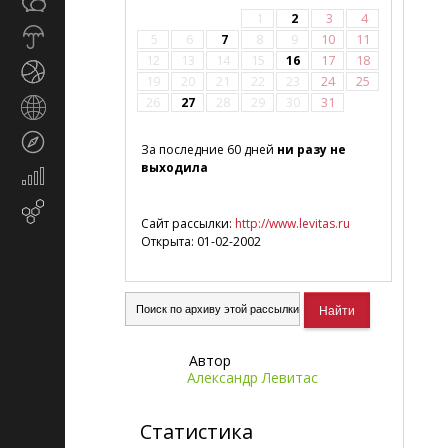
Общество
СМИ
1
2
3
4
Прогноз
5
6
7
8
9
10
11
погоды
12
13
14
15
16
17
18
Спорт
19
20
21
22
23
24
25
26
27
28
29
30
31
Страны
и
Туризм
регионы
За последние 60 дней
ни разу не
выходила
Экономика
и
Email-
финансы
Сайт рассылки:
http://www.levitas.ru
маркетинг
Открыта: 01-02-2002
Автор
Александр Левитас
Статистика