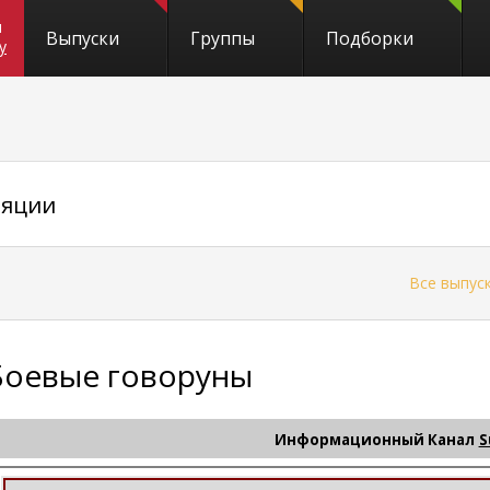
и
Выпуски
Группы
Подборки
y
ляции
←
Все выпус
Боевые говоруны
Информационный Канал
S