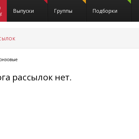
и
Выпуски
Группы
Подборки
y
СЫЛОК
онзовые
га рассылок нет.