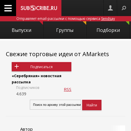
Отправляет email-рассылки с помощью сервиса
Sendsay
Выпуски
Группы
Подборки
Свежие торговые идеи от AMarkets
Подписаться
«Серебряная» новостная
рассылка
Подписчиков
RSS
4.639
Автор