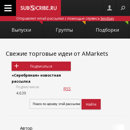
Отправляет email-рассылки с помощью сервиса
Sendsay
Выпуски
Группы
Подборки
Свежие торговые идеи от AMarkets
Подписаться
«Серебряная» новостная
рассылка
Подписчиков
RSS
4.639
Автор