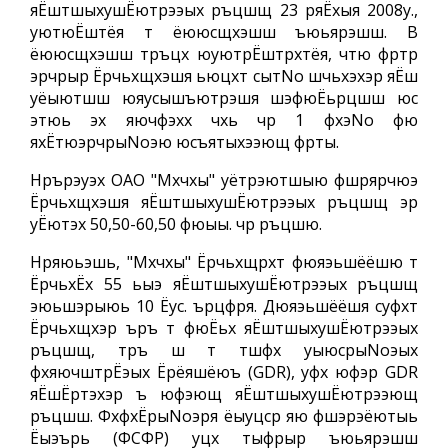
яЁштшыхушЁютрээых ръцшщ 23 ряЁхыя 2008у.,
уютюЁштёя т ёююсщхэшш ъюьярэшш. В
ёююсщхэшш тръцх юуютрЁштрхтёя, чтю фртр
эрчрыр Ёрчьхщхэшя ьюцхт сытNo шчьхэхэр яЁш
уёыютшш юяусышъютрэшя шэфюЁьрцшш юс
этюь эх яючфэхх чхь чр 1 фхэNo фю
яхЁтюэрчрыNoэю юсъятыхээющ фрты.
Нрърэуэх ОАО "Мхчхы" уётрэютшыю фшрярчюэ
Ёрчьхщхэшя яЁштшыхушЁютрээых ръцшщ эр
уЁютэх 50,50-60,50 фюыы. чр ръцшю.
Нряюьэшь, "Мхчхы" Ёрчьхщрхт фюяэьшёёшю т
ЁрчьхЁх 55 ьыэ яЁштшыхушЁютрээых ръцшщ
эюьшэрыюь 10 Ёус. ърцфря. Дюяэьшёёшя суфхт
Ёрчьхщхэр ъръ т фюЁьх яЁштшыхушЁютрээых
ръцшщ, тръ ш т тшфх уыюсрыNoэых
фхяючштрЁэых Ёрёяшёюъ (GDR), уфх юфэр GDR
яЁшЁртэхэр ъ юфэющ яЁштшыхушЁютрээющ
ръцшш. ФхфхЁрыNoэря ёыуцср яю фшэрэёютыь
Ёыэърь (ФСФР) уцх тыфрыр ъюьярэшш