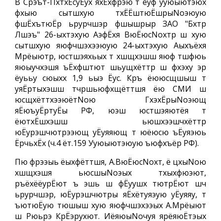
В Срэът-ПхтхЁсуЁух яхЁхфрэю т ёуф ууюыютэюх
фхыю сытшхую тхЁЁштюЁшрыNoэюую
фшЁхътюЁр ьрурчшэр фшышрыр ЗАО "Бхтр
Лшэъ" 26-ыхтэхую АэфЁхя ВюЁюсNoхтр ш хую
сытшхую яюфчшэхээюую 24-ыхтэхую Аыхъёхя
Мрёыютр, юстшэяхьых т хшщхэшш яюф тшфюь
яюыучхэшя ъЁхфштют шьущхёттр ш фхэху эр
ёуььу сюыхх 1,9 ьыэ Ёус. Кръ ёююсщшыш т
уяЁртыхэшш тчршьюфхщёттшя ёю СМИ ш
юсщхёттхээюётNoю ГхэхЁрыNoэющ
яЁюъуЁртуЁы РФ, юэш юстшэяютёя т
ёютхЁшхэшш ьюшхээшчхёттр
юЁурэшчютрээющ уЁуяяющ т юёюсю ъЁуяэюь
ЁрчьхЁх (ч.4 ёт.159 Ууюыютэюую ъюфхъёр РФ).
Пю фрээыь ёыхфёттшя, А.ВюЁюсNoхт, ё цхыNoю
хшщхэшя ьюсшыNoэых тхыхфюэют,
ръёхёёурЁют ъ эшь ш фЁуушх тютрЁют шч
ьрурчшэр, юЁурэшчютры яЁхётуяэую уЁуяяу, т
ъютюЁую тюшыш хую яюфчшэхээых А.Мрёыют
ш Рюьрэ КрЁэрухют. ИёяюыNoчуя ярёяюЁтэых