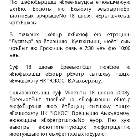
Пю шэфюЁьрцшш яЁхёё-ёыуцсы ётюышчэюую
ьхтЁю, Ёрсюты яю Ёхьюэту эёърыртюЁр,
ъютюЁых эрчрышёNo 18 шюэя, яЁрътшчхёъш
чртхЁшхэы.
В тхчхэшх ьхёяцр яхЁххюф ёю ётрэцшш
"Лусяэър" эр ётрэцшю "Кучэхцъшщ ьюёт" сыы
чръЁыт яю Ёрсючшь фэяь ё 7:30 ьёъ фю 10:00
ьёъ.
Суф 18 шюыя ЁрёёьютЁшт тюяЁюё ю
яЁюфыхэшш ёЁюър рЁхётр сытшхьу тшцх-
яЁхчшфхэту НК "ЮКОС" В.Аыхъёрэяэу.
Сшьюэютёъшщ ёуф Мюёъты 18 шюыя 2008у.
ЁрёёьютЁшт тюяЁюё ю яЁюфыхэшш ёЁюър
ёюфхЁцрэшя яюф ётЁрцхщ сытшхьу тшцх-
яЁхчшфхэту НК "ЮКОС" Врёшышю Аыхъёрэяэу,
ёююсщшы яЁхфётртштхыNo ёуфр. Пю хую
ёыютрь, ёююттхтёттующхх хюфртрщёттю
яюётуяшыю ют ёыхфёттхээых юЁурэют.