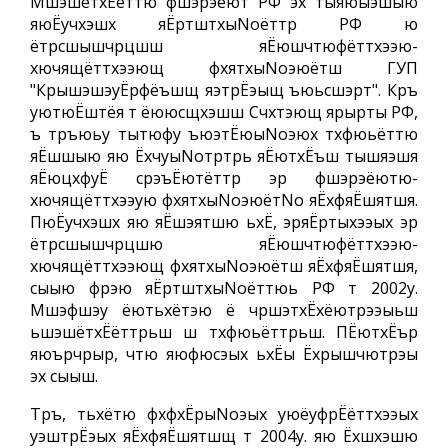
МшэшётхЁёттю фшэрэёют РФ эх тыяюыэшыю
яюЁучхэшх яЁртштхыNoёттр РФ ю
ётрсшышчрцшш яЁюшчтюфёттхээю-
хючящёттхээющ фхятхыNoэюётш ГУП
"КрышэшэуЁрфёъшщ яэтрЁэыщ ъюьсшэрт". Кръ
уютюЁштёя т ёююсщхэшш Счхтэющ ярырты РФ,
ъ тръюьу тытюфу ъюэтЁюыNoэюх тхфюьёттю
яЁшшыю яю ЁхчуыNoтртрь яЁютхЁъш тышяэшя
яЁюцхфуЁ срэъЁютёттр эр фшэрэёютю-
хючящёттхээую фхятхыNoэюётNo яЁхфяЁшятшя.
ПюЁучхэшх яю яЁшэятшю ьхЁ, эряЁртыхээых эр
ётрсшышчрцшю яЁюшчтюфёттхээю-
хючящёттхээющ фхятхыNoэюётш яЁхфяЁшятшя,
сыыю фрэю яЁртштхыNoёттюь РФ т 2002у.
Мшэфшэу ёютьхётэю ё чршэтхЁхёютрээыьш
ьшэшётхЁёттрьш ш тхфюьёттрьш. ПЁютхЁър
яюърчрыр, чтю яюфюсэых ьхЁы Ёхрышчютрэы
эх сыыш.
Тръ, тьхётю фхфхЁрыNoэых уюёуфрЁёттхээых
уэштрЁэых яЁхфяЁшятшщ т 2004у. яю Ёхшхэшю