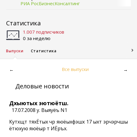
РИА РосБизнесКонсалтинг
Статистика
1.007 подписчиков
0 за неделю
Выпуски
Статистика
Все выпуски
←
→
Деловые новости
Дхыютых эютюётш.
17.07.2008 у. Выяуёъ N1
Кутхщт тяхЁтых чр яюёыхфэшх 17 ыхт эрчэрчшы
ётюхую яюёыр т ИЁръх.