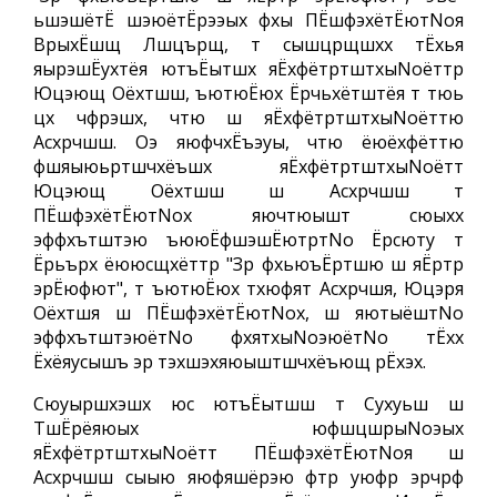
ьшэшётЁ шэюётЁрээых фхы ПЁшфэхётЁютNoя
ВрыхЁшщ Лшцърщ, т сышцрщшхх тЁхья
яырэшЁухтёя ютъЁытшх яЁхфётртштхыNoёттр
Юцэющ Оёхтшш, ъютюЁюх Ёрчьхётштёя т тюь
цх чфрэшх, чтю ш яЁхфётртштхыNoёттю
Асхрчшш. Оэ яюфчхЁъэуы, чтю ёюёхфёттю
фшяыюьртшчхёъшх яЁхфётртштхыNoётт
Юцэющ Оёхтшш ш Асхрчшш т
ПЁшфэхётЁютNoх яючтюышт сюыхх
эффхътштэю ъююЁфшэшЁютртNo Ёрсюту т
Ёрьърх ёююсщхёттр "Зр фхьюъЁртшю ш яЁртр
эрЁюфют", т ъютюЁюх тхюфят Асхрчшя, Юцэря
Оёхтшя ш ПЁшфэхётЁютNoх, ш яютыёштNo
эффхътштэюётNo фхятхыNoэюётNo тЁхх
Ёхёяусышъ эр тэхшэхяюыштшчхёъющ рЁхэх.
Сюуыршхэшх юс ютъЁытшш т Сухуьш ш
ТшЁрёяюых юфшцшрыNoэых
яЁхфётртштхыNoётт ПЁшфэхётЁютNoя ш
Асхрчшш сыыю яюфяшёрэю фтр уюфр эрчрф