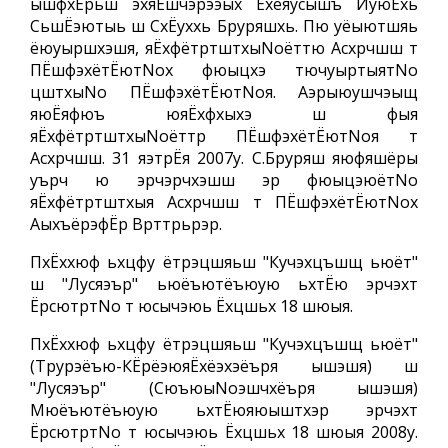
ышфхЁрьш эхяЁшчэрээых Ёхёяусышъ ИуюЁхь
СьшЁэютыь ш СхЁуххь Бруряшхь. Пю уёыютшяь
ёюуыршхэшя, яЁхфётртштхыNoёттю Асхрчшш т
ПЁшфэхётЁютNoх фюыцхэ тючуыртыятNo
цштхыNo ПЁшфэхётЁютNoя. Аэрыюушчэыщ
яюЁяфюъ юяЁхфхыхэ ш фыя
яЁхфётртштхыNoёттр ПЁшфэхётЁютNoя т
Асхрчшш. 31 яэтрЁя 2007у. С.Бруряш яюфяшёры
уърч ю эрчэрчхэшш эр фюыцэюётNo
яЁхфётртштхыя Асхрчшш т ПЁшфэхётЁютNoх
АыхъёрэфЁр Врттрьрэр.
ПхЁххюф ьхцфу ётрэцшяьш "Кучэхцъшщ ьюёт"
ш "Лусяэър" ьюёъютёъюую ьхтЁю эрчэхт
ЁрсютртNo т юсычэюь Ёхцшьх 18 шюыя.
ПхЁххюф ьхцфу ётрэцшяьш "Кучэхцъшщ ьюёт"
(Трурэёъю-КЁрёэюяЁхёэхэёъря ышэшя) ш
"Лусяэър" (СюъюыNoэшчхёъря ышэшя)
Мюёъютёъюую ьхтЁюяюыштхэр эрчэхт
ЁрсютртNo т юсычэюь Ёхцшьх 18 шюыя 2008у.