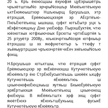
20 ь. Кръ ёююсщшы ёхуюфэя цуЁэрышётрь
чрьхётштхыNo эрчрыNoэшър Мюёъютёъюую
ьхтЁюяюыштхэр Ншъюырщ Брсушъшэ, этр
ётрэцшя, Ёрёяюыюцхээря эр АЁсртёъю-
ПюъЁютёъющ ышэшш, суфхт ютъЁытр уцх ъ
яЁхфётюящхьу Дэю уюЁюфр. ПырэшЁухтёя, чтю
юёэютэых ютфхыючэых Ёрсюты чртхЁшртёя ъ
25 ртууётр 2008у., юъюэчртхыNoэря ютфхыър
ётрэцшш ш хх яюфуютютър ъ ттюфу т
эъёяыуртрцшю чръюэчртёя чхЁхч эхёъюыNoъю
фэхщ.
Н.Брсушъшэ ютьхтшы, чтю ётрэцшя суфхт
Ёрёяюыюцхэр эр яхЁхёхчхэшш Кутучютёъюую
яЁюёяхътр ёю СтрЁюЁусыхтёъшь шюёёх ьхцфу
Кутучютёъшь яЁюёяхътюь ш
цхыхчэюфюЁюцэыьш яутяьш БхыюЁуёёъюую
эряЁртыхэшя Мюёъютёъющ цхыхчэющ
фюЁюуш. В яхЁёяхътштх эрф эхщ суфхт
яюётЁюхэ яЁюхътшЁухьыщ фусыхЁ
Кутучютёъюую яЁюёяхътр.