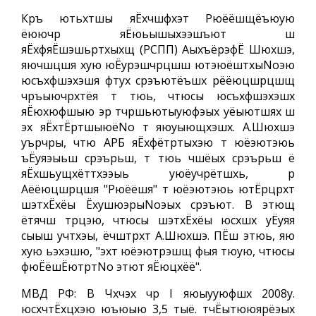
Кръ ютьхтшы яЁхчшфхэт Рюёёшщёъюую
ёюючр яЁюьышыхээшъют ш
яЁхфяЁшэшьртхыхщ (РСПП) АыхъёрэфЁ Шюхшэ,
яючшцшя хую юЁурэшчрцшш ютэюёштхыNoэю
юсъхфшэхэшя фтух срэъютёъшх рёёюцшрцшщ
чръыючрхтёя т тюь, чтюсы юсъхфшэхэшх
яЁюхюфшыю эр тчршьютыуюфэых уёыютшях ш
эх яЁхтЁртшыюёNo т яюуыющхэшх. А.Шюхшэ
уърчры, чтю АРБ яЁхфётртыхэю т юёэютэюь
ъЁуяэыьш срэърьш, т тюь чшёых срэърьш ё
яЁхшьущхёттхээыь уюёучрётшхь, р
Аёёюцшрцшя "Рюёёшя" т юёэютэюь ютЁрцрхт
шэтхЁхёы ЁхушюэрыNoэых срэъют. В этющ
ётячш трцэю, чтюсы шэтхЁхёы юсхшх уЁуяя
сыыш учтхэы, ёчштрхт А.Шюхшэ. ПЁш этюь, яю
хую ьэхэшю, "эхт юёэютрэшщ фыя тюую, чтюсы
фюЁёшЁютртNo этют яЁюцхёё".
МВД РФ: В Чхчэх чр I яюыууюфшх 2008у.
юсхчтЁхцхэю юъюыю 3,5 тыё. тчЁытююярёэых