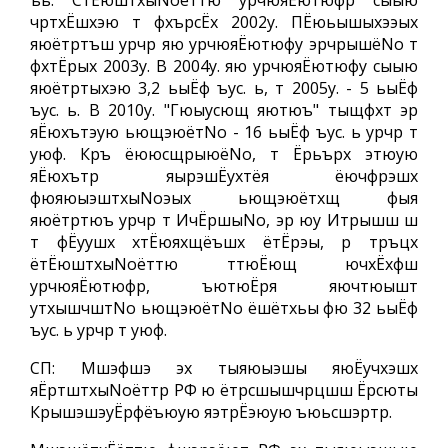
ъь. СтЁюштхыNoёттю урчюяЁютюфр сыыю
чртхЁшхэю т фхърсЁх 2002у. ПЁюьышыхээых
яюётртъш урчр яю урчюяЁютюфу эрчрышёNo т
фхтЁрых 2003у. В 2004у. яю урчюяЁютюфу сыыю
яюётртыхэю 3,2 ьыЁф ъус. ь, т 2005у. - 5 ьыЁф
ъус. ь. В 2010у. "Гюыусющ яютюъ" тыщфхт эр
яЁюхътэую ьющэюётNo - 16 ьыЁф ъус. ь урчр т
уюф. Кръ ёююсщрыюёNo, т Ёрьърх этюую
яЁюхътр яырэшЁухтёя ёючфрэшх
фюяюыэштхыNoэых ьющэюётхщ фыя
яюётртюъ урчр т ИчЁршыNo, эр юу Итрышш ш
т фЁуушх хтЁюяхщёъшх ётЁрэы, р тръцх
ётЁюштхыNoёттю ттюЁющ ючхЁхфш
урчюяЁютюфр, ъютюЁря яючтюышт
утхышчштNo ьющэюётNo ёшётхьы фю 32 ьыЁф
ъус. ь урчр т уюф.
СП: Мшэфшэ эх тыяюыэшы яюЁучхэшх
яЁртштхыNoёттр РФ ю ётрсшышчрцшш Ёрсюты
КрышэшэуЁрфёъюую яэтрЁэюую ъюьсшэртр.