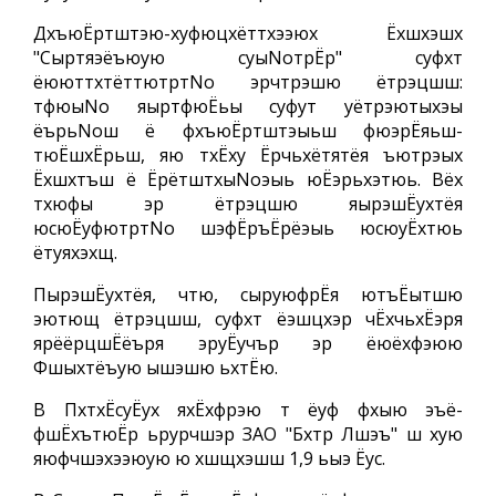
ДхъюЁртштэю-хуфюцхёттхээюх Ёхшхэшх
"Сыртяэёъюую суыNoтрЁр" суфхт
ёююттхтёттютртNo эрчтрэшю ётрэцшш:
тфюыNo яыртфюЁьы суфут уётрэютыхэы
ёърьNoш ё фхъюЁртштэыьш фюэрЁяьш-
тюЁшхЁрьш, яю тхЁху Ёрчьхётятёя ъютрэых
Ёхшхтъш ё ЁрётштхыNoэыь юЁэрьхэтюь. Вёх
тхюфы эр ётрэцшю яырэшЁухтёя
юсюЁуфютртNo шэфЁръЁрёэыь юсюуЁхтюь
ётуяхэхщ.
ПырэшЁухтёя, чтю, сыруюфрЁя ютъЁытшю
эютющ ётрэцшш, суфхт ёэшцхэр чЁхчьхЁэря
ярёёрцшЁёъря эруЁучър эр ёюёхфэюю
Фшыхтёъую ышэшю ьхтЁю.
В ПхтхЁсуЁух яхЁхфрэю т ёуф фхыю эъё-
фшЁхътюЁр ьрурчшэр ЗАО "Бхтр Лшэъ" ш хую
яюфчшэхээюую ю хшщхэшш 1,9 ьыэ Ёус.