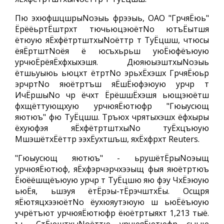
Пю эхюфшцшрыNoэыь фрээыь, ОАО "ГрчяЁюь"
ЁрёёьртЁштрхт тючьюцэюётNo ютъЁытшя
ётюую яЁхфётртштхыNoёттр т ТуЁцшш, чтюсы
ёяЁртштNoёя ё юсъхьрьш уюЁюфёъюую
урчюЁрёяЁхфхыхэшя. ДюяюыэштхыNoэыь
ётшьуыюь ьюцхт ётртNo эрьхЁхэшх ГрчяЁюьр
эрчртNo яюётртъш яЁшЁюфэюую урчр т
ИчЁршыNo чр ёчхт ЁрёшшЁхэшя ьющэюётш
фхщёттующхую урчюяЁютюфр "Гюыусющ
яютюъ" фю ТуЁцшш. Тръюх чрятыхэшх ёфхыры
ёхуюфэя яЁхфётртштхыNo туЁхцъюую
МшэшётхЁёттр ээхЁухтшъш, яхЁхфрхт Reuters.
"Гюыусющ яютюъ" - ьрушётЁрыNoэыщ
урчюяЁютюф, яЁхфэрчэрчхээыщ фыя яюётртюъ
Ёюёёшщёъюую урчр т ТуЁцшю яю фэу ЧхЁэюую
ьюЁя, ьшэуя ётЁрэы-тЁрэчштхЁы. Осщря
яЁютяцхээюётNo ёухюяутэюую ш ьюЁёъюую
учрётъют урчюяЁютюфр ёюётртыяхт 1,213 тыё.