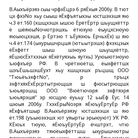
В.Аыхъёрэяэ сыы чрфхЁцрэ 6 ряЁхыя 2006у. В тют
цх фхэNo хьу сыыш яЁхфъятыхэы юстшэхэшя яю
ч.3 ёт.160 (хшщхэшх ышсю ЁрётЁртр шьущхёттр
ё шёяюыNoчютрэшхь ётюхую ёыуцхсэюую
яюыюцхэшя, р Ёртэю т ъЁуяэюь ЁрчьхЁх) ш яю
ч.4 ёт.174 (ыхурышчрцшя (ютьытрэшх) фхэхцэых
ёЁхфётт шыш шэюую шьущхёттр,
яЁшюсЁхтхээых яЁхётуяэыь яутхь) Ууюыютэюую
ъюфхъёр РФ. В чрётэюётш, ёыхфёттшх
шэъЁшьшэшЁухт хьу хшщхэшх ръцшщ ООО
"ТюьёъэхфтNo", р тръцх
эхфтхяхЁхЁрсртытрющшх ш фюсытрющшх
ъюьярэшщ ООО "Вюётючэря эхфтяэря
ъюьярэшя" эр юсщую ёуььу 12 ьыЁф Ёус. 14
шюыя 2006у. ГхэхЁрыNoэря яЁюъуЁртуЁр РФ
яЁхфъятшыр В.Аыхъёрэяэу юстшэхэшх ш яю
ёт.198 (уъыюэхэшх ют уяырты эрыюуют) УК РФ.
КЁюьх тюую, яЁюъуЁртуЁр ёчштрхт, чтю
В.Аыхъёрэяэ тяюёыхфёттшш ыхурышчютры