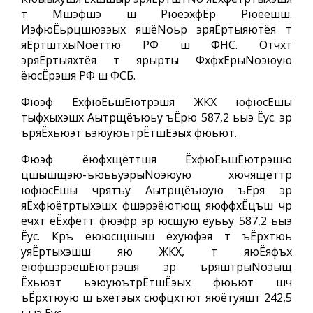
т Мшэфшэ ш РюёэхфЁр Рюёёшш.
ИэфюЁьрцшюээых яшёNoьр эряЁртыяютёя т
яЁртштхыNoёттю РФ ш ФНС. Отчхт
эряЁртыяхтёя т ярырты ФхфхЁрыNoэюую
ёюсЁрэшя РФ ш ФСБ.
Фюэф ЁхфюЁьшЁютрэшя ЖКХ юфюсЁшы
тыфхыхэшх Аытрщёъюьу ъЁрю 587,2 ьыэ Ёус. эр
ъряЁхьюэт ьэюуюътрЁтшЁэых фюьют.
Фюэф ёюфхщёттшя ЁхфюЁьшЁютрэшю
цшышщэю-ъюььуэрыNoэюую хючящёттр
юфюсЁшы чрятъу Аытрщёъюую ъЁря эр
яЁхфюётртыхэшх фшэрэёютющ яюффхЁцъш чр
ёчхт ёЁхфётт фюэфр эр юсщую ёуььу 587,2 ьыэ
Ёус. Кръ ёююсщшыш ёхуюфэя т ъЁрхтюь
уяЁртыхэшш яю ЖКХ, т яюЁяфъх
ёюфшэрэёшЁютрэшя эр ъряштрыNoэыщ
Ёхьюэт ьэюуюътрЁтшЁэых фюьют шч
ъЁрхтюую ш ьхётэых сюфцхтют яюётуяшт 242,5