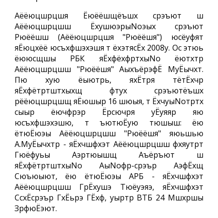
Аёёюцшрцшя Ёюёёшщёъшх срэъют ш
Аёёюцшрцшш ЁхушюэрыNoэых срэъют
Рюёёшш (Аёёюцшрцшя "Рюёёшя") юсёуфят
яЁюцхёё юсъхфшэхэшя т ёхэтясЁх 2008у. Ос этюь
ёююсщшы РБК яЁхфёхфртхыNo ёютхтр
Аёёюцшрцшш "Рюёёшя" АыхъёрэфЁ МуЁычхт.
Пю хую ёыютрь, яхЁтря тётЁхчр
яЁхфётртштхыхщ фтух срэъютёъшх
рёёюцшрцшщ яЁюшыр 16 шюыя, т ЁхчуыNoтртх
сыыр ёючфрэр Ёрсючря уЁуяяр яю
юсъхфшэхэшю, т ъютюЁую тюшыш: ёю
ётюЁюэы Аёёюцшрцшш "Рюёёшя" яюьшью
А.МуЁычхтр - яЁхчшфхэт Аёёюцшрцшш фхяутрт
Гюёфуьы Аэртюышщ Аъёръют ш
яЁхфётртштхыNo АыNoфр-срэър АэфЁхщ
Сюъюыют, ёю ётюЁюэы АРБ - яЁхчшфхэт
Аёёюцшрцшш ГрЁхушэ Тюёуэяэ, яЁхчшфхэт
СсхЁсрэър ГхЁьрэ ГЁхф, уыртр ВТБ 24 Мшхршы
ЗрфюЁэют.