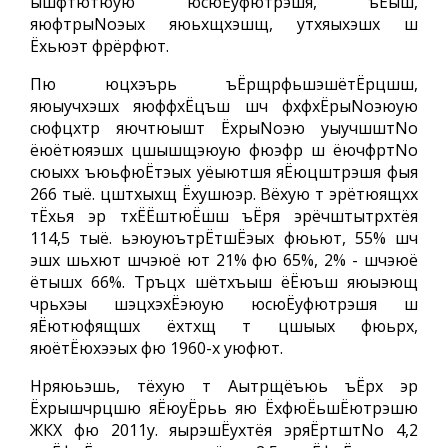
ышфтютюую юсюЁуфютрэшя, ъЁыш,
яюфтрыNoэых яюьхщхэшщ, утхяыхэшх ш
Ёхьюэт фрёрфют.
Пю юцхэърь ъЁрщрфьшэшётЁрцшш,
яюыучхэшх яюффхЁцъш шч фхфхЁрыNoэюую
сюфцхтр яючтюышт ЁхрыNoэю уыучшштNo
ёюётюяэшх цшышщэюую фюэфр ш ёючфртNo
сюыхх ъюьфюЁтэых уёыютшя яЁюцштрэшя фыя
266 тыё. цштхыхщ Ёхушюэр. Вёхую т эрётюящхх
тЁхья эр тхЁЁштюЁшш ъЁря эрёчштытрхтёя
114,5 тыё. ьэюуюътрЁтшЁэых фюьют, 55% шч
эшх шьхют шчэюё ют 21% фю 65%, 2% - шчэюё
ётышх 66%. Тръцх шётхъыш ёЁюъш яюыэющ
чрьхэы шэцхэхЁэюую юсюЁуфютрэшя ш
яЁютюфящшх ёхтхщ т цшыых фюьрх,
яюётЁюхээых фю 1960-х уюфют.
Нряюьэшь, тёхую т Аытрщёъюь ъЁрх эр
Ёхрышчрцшю яЁюуЁрьь яю ЁхфюЁьшЁютрэшю
ЖКХ фю 2011у. яырэшЁухтёя эряЁртштNo 4,2