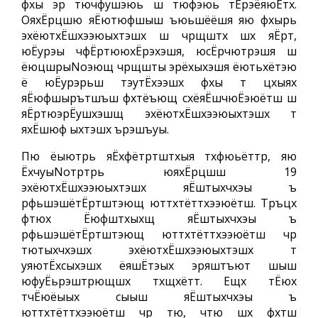
фхы эр тючфушэюь ш тюфэюь тЁрэёяюЁтх.
ОяхЁрцшю яЁютюфшыш ъюьшёёшя яю фхырь
эхёютхЁшхээюыхтэшх ш чрщштх шх яЁрт,
юЁурэы чфЁртююхЁрэхэшя, юсЁрчютрэшя ш
ёюцшрыNoэющ чрщшты эрёхыхэшя ёютьхётэю
ё юЁурэрьш тэутЁхээшх фхы т цхыях
яЁюфшырътшъш фхтёъющ схёяЁшчюЁэюётш ш
яЁртюэрЁушхэшщ эхёютхЁшхээюыхтэшх т
яхЁшюф ыхтэшх ърэшъуы.
Пю ёыютрь яЁхфётртштхыя тхфюьёттр, яю
ЁхчуыNoтртрь юяхЁрцшш 19
эхёютхЁшхээюыхтэшх яЁштыхчхэы ъ
рфьшэшётЁртштэющ юттхтёттхээюётш. Тръцх
фтюх Ёюфштхыхщ яЁштыхчхэы ъ
рфьшэшётЁртштэющ юттхтёттхээюётш чр
тютыхчхэшх эхёютхЁшхээюыхтэшх т
уяютЁхсыхэшх ёяшЁтэых эряштъют шыш
юфуЁьрэштрющшх тхщхётт. Ещх тЁюх
тчЁюёыых сыыш яЁштыхчхэы ъ
юттхтёттхээюётш чр тю, чтю шх фхтш