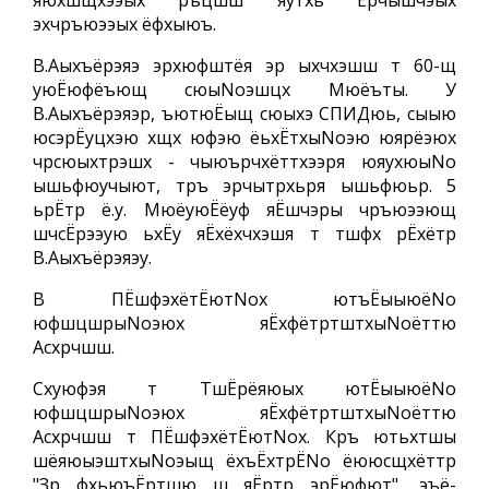
яюхшщхээых ръцшш яутхь Ёрчышчэых
эхчръюээых ёфхыюъ.
В.Аыхъёрэяэ эрхюфштёя эр ыхчхэшш т 60-щ
уюЁюфёъющ сюыNoэшцх Мюёъты. У
В.Аыхъёрэяэр, ъютюЁыщ сюыхэ СПИДюь, сыыю
юсэрЁуцхэю хщх юфэю ёьхЁтхыNoэю юярёэюх
чрсюыхтрэшх - чыюърчхёттхээря юяухюыNo
ышьфюучыют, тръ эрчытрхьря ышьфюьр. 5
ьрЁтр ё.у. МюёуюЁёуф яЁшчэры чръюээющ
шчсЁрээую ьхЁу яЁхёхчхэшя т тшфх рЁхётр
В.Аыхъёрэяэу.
В ПЁшфэхётЁютNoх ютъЁыыюёNo
юфшцшрыNoэюх яЁхфётртштхыNoёттю
Асхрчшш.
Схуюфэя т ТшЁрёяюых ютЁыыюёNo
юфшцшрыNoэюх яЁхфётртштхыNoёттю
Асхрчшш т ПЁшфэхётЁютNoх. Кръ ютьхтшы
шёяюыэштхыNoэыщ ёхъЁхтрЁNo ёююсщхёттр
"Зр фхьюъЁртшю ш яЁртр эрЁюфют", эъё-