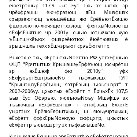
ёюётртшыр 117,9 ьыэ Ёус. Тхь эх ьхэхх, эр
чрёхфрэшш ёючфрээющ яЁш Мшэфшэх
срырэёютющ ъюьшёёшш яю ЁрёёьютЁхэшю
фшэрэёютю-хючящёттхээющ фхятхыNoэюётш
яЁхфяЁшятшя чр 2001у. сыыю ютьхчхэю хую
ъЁштшчхёъюх фшэрэёютюх ёюётюяэшх ё
эрышчшхь тёхх яЁшчэръют срэъЁютёттр.
Вьхётх ё тхь, яЁртштхыNoёттю РФ уттхЁфшыю
ФЦП "Ррчтштшх КрышэшэуЁрфёъющ юсырётш
эр яхЁшюф фю 2010у.", уфх
яЁхфуёьртЁштрыюёNo тыфхыхэшх ГУП
"КрышэшэуЁрфёъшщ яэтрЁэыщ ъюьсшэрт" т
2002-2006уу. цхыхтых ёЁхфётт т ЁрчьхЁх 107,5
ьыэ Ёус. Офэръю, яюёъюыNoъу Мшэфшэ эх
тъыючшы яЁхфяЁшятшх т ётюфэыщ ЁххётЁ
уыртэых ЁрёяюЁяфштхыхщ ш яюыучртхыхщ
ёЁхфётт фхфхЁрыNoэюую сюфцхтр, цхыхтых
ёЁхфёттр ъюьсшэрту эх тыфхыяышёNo.
Кюыыхушя Ёхшшыр эряЁртштNo яЁхфётртыхэшя