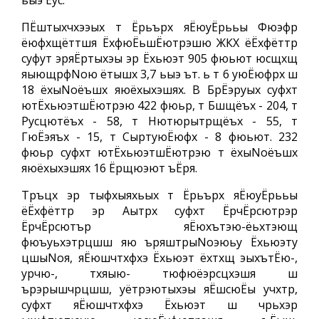
ьыэ Ёус.
ПЁштыхчхээых т Ёрьърх яЁюуЁрььы Фюэфр
ёюфхщёттшя ЁхфюЁьшЁютрэшю ЖКХ ёЁхфёттр
суфут эряЁртыхэы эр Ёхьюэт 905 фюьют юсщхщ
яыющрфNoю ётышх 3,7 ьыэ ът. ь т 6 уюЁюфрх ш
18 ёхыNoёъшх яюёхыхэшях. В БрЁэруых суфхт
ютЁхьюэтшЁютрэю 422 фюьр, т Бшщёъх - 204, т
Русцютёъх - 58, т Нютюрытрщёъх - 55, т
ГюЁэяъх - 15, т СыртуюЁюфх - 8 фюьют. 232
фюьр суфхт ютЁхьюэтшЁютрэю т ёхыNoёъшх
яюёхыхэшях 16 Ёрщюэют ъЁря.
Тръцх эр тыфхыяхьых т Ёрьърх яЁюуЁрььы
ёЁхфёттр эр Аытрх суфхт ЁрчЁрсютрэр
ЁрчЁрсютър яЁюхътэю-ёьхтэющ
фюъуьхэтрцшш яю ъряштрыNoэюьу Ёхьюэту
цшыNoя, яЁюшчтхфхэ Ёхьюэт ёхтхщ эыхътЁю-,
урчю-, тхяыю- тюфюёэрсцхэшя ш
ърэрышчрцшш, уётрэютыхэы яЁшсюЁы учхтр,
суфхт яЁюшчтхфхэ Ёхьюэт ш чрьхэр