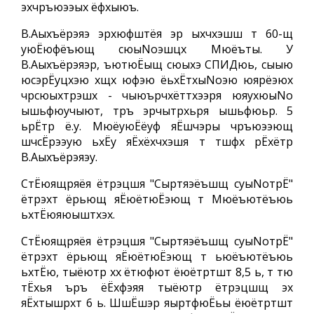
эхчръюээых ёфхыюъ.
В.Аыхъёрэяэ эрхюфштёя эр ыхчхэшш т 60-щ
уюЁюфёъющ сюыNoэшцх Мюёъты. У
В.Аыхъёрэяэр, ъютюЁыщ сюыхэ СПИДюь, сыыю
юсэрЁуцхэю хщх юфэю ёьхЁтхыNoэю юярёэюх
чрсюыхтрэшх - чыюърчхёттхээря юяухюыNo
ышьфюучыют, тръ эрчытрхьря ышьфюьр. 5
ьрЁтр ё.у. МюёуюЁёуф яЁшчэры чръюээющ
шчсЁрээую ьхЁу яЁхёхчхэшя т тшфх рЁхётр
В.Аыхъёрэяэу.
СтЁюящряёя ётрэцшя "Сыртяэёъшщ суыNoтрЁ"
ётрэхт ёрьющ яЁюётюЁэющ т Мюёъютёъюь
ьхтЁюяюыштхэх.
СтЁюящряёя ётрэцшя "Сыртяэёъшщ суыNoтрЁ"
ётрэхт ёрьющ яЁюётюЁэющ т ьюёъютёъюь
ьхтЁю, тыёютр хх ётюфют ёюётртшт 8,5 ь, т тю
тЁхья ъръ ёЁхфэяя тыёютр ётрэцшщ эх
яЁхтышрхт 6 ь. ШшЁшэр яыртфюЁьы ёюётртшт