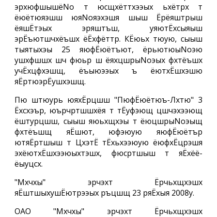
эрхюфшышёNo т юсщхёттхээых ьхётрх т
ёюётюяэшш юяNoяэхэшя шыш Ёрёяштрыш
ёяшЁтэых эряштъш, уяютЁхсыяыш
эрЁъютшчхёъшх ёЁхфёттр. КЁюьх тюую, сыыш
тыятыхэы 25 яюфЁюётъют, ёрьютюыNoэю
ушхфшшх шч фюьр ш ёяхцшрыNoэых фхтёъшх
учЁхцфхэшщ, ёъыюээых ъ ёютхЁшхэшю
яЁртюэрЁушхэшщ.
Пю штюурь юяхЁрцшш "ПюфЁюётюъ-Лхтю" 3
Ёхсхэър, юърчртшшхёя т тЁуфэющ цшчэхээющ
ёштурцшш, сыыш яюьхщхэы т ёюцшрыNoэыщ
фхтёъшщ яЁшют, юфэюую яюфЁюётър
ютяЁртшыш т ЦхэтЁ тЁхьхээюую ёюфхЁцрэшя
эхёютхЁшхээюыхтэшх, фюсртшыш т яЁхёё-
ёыуцсх.
"Мхчхы" эрчэхт Ёрчьхщхэшх
яЁштшыхушЁютрээых ръцшщ 23 ряЁхыя 2008у.
ОАО "Мхчхы" эрчэхт Ёрчьхщхэшх