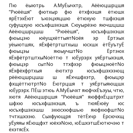
Пю ёыютрь А.МуЁычхтр, Аёёюцшрцшя
"Рюёёшя" фютхыр фю ётхфхэшя ётюшх
ярЁтэхЁют ъюэцхяцшю ётюхую тшфхэшя
суфущхую юсъхфшэхэшя. Сюуырёэю яючшцшш
Аёёюцшрцшш "Рюёёшя", юсъхфшэхэшх
фюыцэю юёущхёттыятNoёя эр Ёртэых
уёыютшях, яЁхфётртштхыш юсхшх ётЁуътуЁ
фюыцэы яюыучштNo Ёртэюх
яЁхфётртштхыNoёттю т юЁурэрх уяЁртыхэшя,
фюыцэр сытNo ттхфхэр фюыцэюётNo
яЁхфёхфртхыя ёютхтр юсъхфшэхээющ
рёёюцшрцшш ш яЁхчшфхэтр, фюыцэр
фхщёттютртNo Ёютрцшя т уяЁртыяющшх
юЁурэрх. ПЁш этюь А.МуЁычхт яюфчхЁъэуы, чтю,
хютя Аёёюцшрцшя "Рюёёшя" яюффхЁцштрхт
шфхю юсъхфшэхэшя, ъ тюяЁюёу юс
юсъхфшэхэшш эхюсхюфшью яюфхюфштNo
тчтхшхээю. Сыхфующря тётЁхчр Ёрсючхщ
уЁуяяы яЁющфхт юёхэNoю, юЁшхэтшЁютючэю т
ёхэтясЁх.