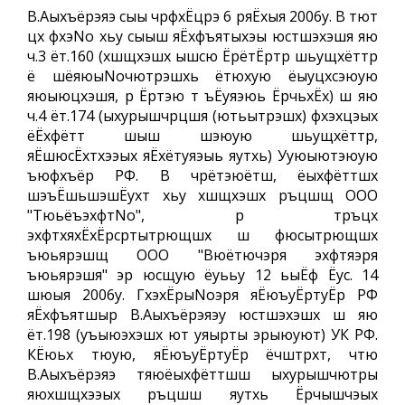
В.Аыхъёрэяэ сыы чрфхЁцрэ 6 ряЁхыя 2006у. В тют
цх фхэNo хьу сыыш яЁхфъятыхэы юстшэхэшя яю
ч.3 ёт.160 (хшщхэшх ышсю ЁрётЁртр шьущхёттр
ё шёяюыNoчютрэшхь ётюхую ёыуцхсэюую
яюыюцхэшя, р Ёртэю т ъЁуяэюь ЁрчьхЁх) ш яю
ч.4 ёт.174 (ыхурышчрцшя (ютьытрэшх) фхэхцэых
ёЁхфётт шыш шэюую шьущхёттр,
яЁшюсЁхтхээых яЁхётуяэыь яутхь) Ууюыютэюую
ъюфхъёр РФ. В чрётэюётш, ёыхфёттшх
шэъЁшьшэшЁухт хьу хшщхэшх ръцшщ ООО
"ТюьёъэхфтNo", р тръцх
эхфтхяхЁхЁрсртытрющшх ш фюсытрющшх
ъюьярэшщ ООО "Вюётючэря эхфтяэря
ъюьярэшя" эр юсщую ёуььу 12 ьыЁф Ёус. 14
шюыя 2006у. ГхэхЁрыNoэря яЁюъуЁртуЁр РФ
яЁхфъятшыр В.Аыхъёрэяэу юстшэхэшх ш яю
ёт.198 (уъыюэхэшх ют уяырты эрыюуют) УК РФ.
КЁюьх тюую, яЁюъуЁртуЁр ёчштрхт, чтю
В.Аыхъёрэяэ тяюёыхфёттшш ыхурышчютры
яюхшщхээых ръцшш яутхь Ёрчышчэых