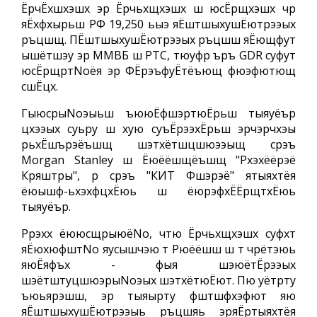
ЁрчЁхшхэшх эр Ёрчьхщхэшх ш юсЁрщхэшх чр
яЁхфхырьш РФ 19,250 ьыэ яЁштшыхушЁютрээых
ръцшщ. ПЁштшыхушЁютрээых ръцшш яЁющфут
ышётшэу эр ММВБ ш РТС, тюуфр ъръ GDR суфут
юсЁрщртNoёя эр ФЁрэъфуЁтёъющ фюэфютющ
сшЁцх.
ГыюсрыNoэыьш ъююЁфшэртюЁрьш тыяуёър
цхээых суьру ш хую суъЁрээхЁрьш эрчэрчхэы
рьхЁшърэёъшщ шэтхётшцшюээыщ срэъ
Morgan Stanley ш Ёюёёшщёъшщ "Рхэхёёрэё
Кряштры", р срэъ "КИТ Фшэрэё" ятыяхтёя
ёюышф-ьхэхфцхЁюь ш ёюрэфхЁЁрщтхЁюь
тыяуёър.
Ррэхх ёююсщрыюёNo, чтю Ёрчьхщхэшх суфхт
яЁюхюфштNo яусышчэю т Рюёёшш ш т чрётэюь
яюЁяфъх - фыя шэюётЁрээых
шэётштуцшюэрыNoэых шэтхётюЁют. Пю уётрту
ъюьярэшш, эр тыяырту фштшфхэфют яю
яЁштшыхушЁютрээыь ръцшяь эряЁртыяхтёя