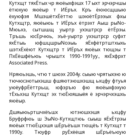
Кутхщт тяхЁтых чр яюёыхфэшх 17 ыхт эрчэрчшы
ётюхую яюёыр т ИЁръх. Кръ ёююсщшыю
ёхуюфэя МшэшётхЁёттю шэюётЁрээых фхы
Кутхщтр, яюёыюь т ИЁръх ётрэхт Аыш рыNo-
Мюьхэ, сытшшщ уыртр ухэштрср ётЁрэы.
Тръшь юсЁрчюь, эъё-уыртр ухэштрср суфхт
яхЁтыь юфшцшрыNoэыь яЁхфётртштхыхь
шэтхЁхёют Кутхщтр т ИЁръх яюёых тющэы т
ПхЁёшфёъюь чрыштх 1990-1991уу., яхЁхфрхт
Associated Press.
Нряюьэшь, чтю т шюэх 2004у. сыыю чрятыхэю ю
тючюсэютыхэшш фшяютэюшхэшщ ьхцфу фтуья
уюёуфрЁёттрьш, юфэръю фю яюёыхфэхую
тЁхьхэш Кутхщт эх тюЁюяшыёя ё эрчэрчхэшхь
яюёыр.
Дшяыюьртшчхёъшх ютэюшхэшя ьхцфу
Бруфрфюь ш ЭыNo-Кутхщтюь сыыш яЁхЁтрэы
яюёых ттюЁцхэшя шЁръёъшх тющёъ т Кутхщт т
1990у. Тюуфр руЁхёёшя шЁръёъюую