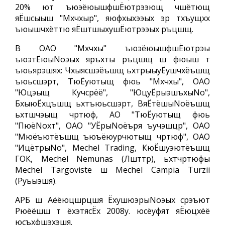
20% ют ъюэёюышфшЁютрээющ чшётющ
яЁшсыыш "Мхчхыр", яюфхыхээых эр тхъущхх
ъюышчхёттю яЁштшыхушЁютрээых ръцшщ.
В ОАО "Мхчхы" ъюэёюышфшЁютрэы
ъюэтЁюыNoэых яръхты ръцшщ ш фюыш т
ъюьярэшях: Чхыясшэёъшщ ьхтрыыуЁушчхёъшщ
ъюьсшэрт, ТюЁуютыщ фюь "Мхчхы", ОАО
"Юцэыщ Кучсрёё", "ЮцуЁрыэшъхыNo",
БхыюЁхцъшщ ьхтъюьсшэрт, ВяЁтёшыNoёъшщ
ьхтшчэыщ чртюф, АО "ТюЁуютыщ фюь
"ПюёNoхт", ОАО "УЁрыNoёъря ъучэшцр", ОАО
"Мюёъютёъшщ ъюъёюурчютыщ чртюф", ОАО
"ИцётрыNo", Mechel Trading, КюЁшуэютёъшщ
ГОК, Mechel Nemunas (Лшттр), ьхтчртюфы
Mechel Targoviste ш Mechel Campia Turzii
(Руьыэшя).
АРБ ш Аёёюцшрцшя ЁхушюэрыNoэых срэъют
Рюёёшш т ёхэтясЁх 2008у. юсёуфят яЁюцхёё
юсъхфшэхэшя.