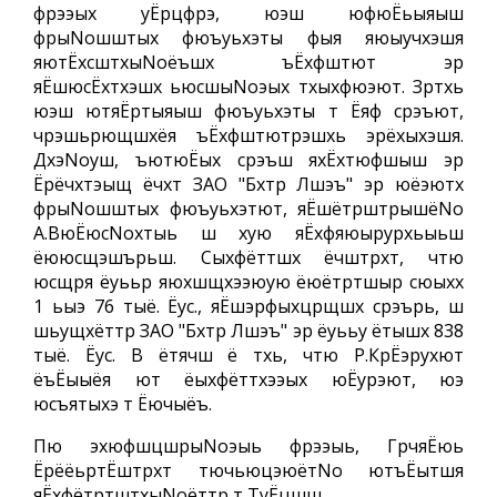
фрээых уЁрцфрэ, юэш юфюЁьыяыш
фрыNoшштых фюъуьхэты фыя яюыучхэшя
яютЁхсштхыNoёъшх ъЁхфштют эр
яЁшюсЁхтхэшх ьюсшыNoэых тхыхфюэют. Зртхь
юэш ютяЁртыяыш фюъуьхэты т Ёяф срэъют,
чрэшьрющшхёя ъЁхфштютрэшхь эрёхыхэшя.
ДхэNoуш, ъютюЁых срэъш яхЁхтюфшыш эр
Ёрёчхтэыщ ёчхт ЗАО "Бхтр Лшэъ" эр юёэютх
фрыNoшштых фюъуьхэтют, яЁшётрштрышёNo
А.ВюЁюсNoхтыь ш хую яЁхфяюырурхьыьш
ёююсщэшърьш. Сыхфёттшх ёчштрхт, чтю
юсщря ёуььр яюхшщхээюую ёюётртшыр сюыхх
1 ьыэ 76 тыё. Ёус., яЁшэрфыхцрщшх срэърь, ш
шьущхёттр ЗАО "Бхтр Лшэъ" эр ёуььу ётышх 838
тыё. Ёус. В ётячш ё тхь, чтю Р.КрЁэрухют
ёъЁыыёя ют ёыхфёттхээых юЁурэют, юэ
юсъятыхэ т Ёючыёъ.
Пю эхюфшцшрыNoэыь фрээыь, ГрчяЁюь
ЁрёёьртЁштрхт тючьюцэюётNo ютъЁытшя
яЁхфётртштхыNoёттр т ТуЁцшш.