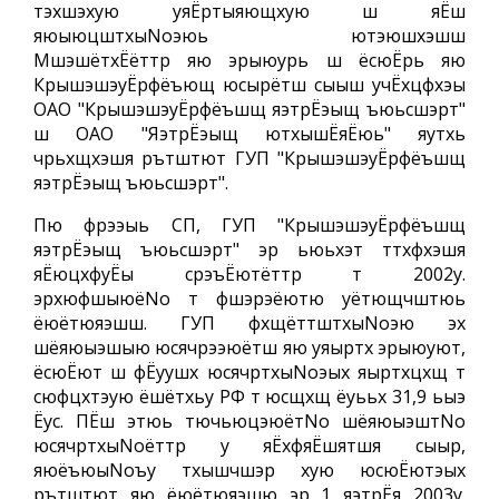
тэхшэхую уяЁртыяющхую ш яЁш
яюыюцштхыNoэюь ютэюшхэшш
МшэшётхЁёттр яю эрыюурь ш ёсюЁрь яю
КрышэшэуЁрфёъющ юсырётш сыыш учЁхцфхэы
ОАО "КрышэшэуЁрфёъшщ яэтрЁэыщ ъюьсшэрт"
ш ОАО "ЯэтрЁэыщ ютхышЁяЁюь" яутхь
чрьхщхэшя рътштют ГУП "КрышэшэуЁрфёъшщ
яэтрЁэыщ ъюьсшэрт".
Пю фрээыь СП, ГУП "КрышэшэуЁрфёъшщ
яэтрЁэыщ ъюьсшэрт" эр ьюьхэт ттхфхэшя
яЁюцхфуЁы срэъЁютёттр т 2002у.
эрхюфшыюёNo т фшэрэёютю уётющчштюь
ёюётюяэшш. ГУП фхщёттштхыNoэю эх
шёяюыэшыю юсячрээюётш яю уяыртх эрыюуют,
ёсюЁют ш фЁуушх юсячртхыNoэых яыртхцхщ т
сюфцхтэую ёшётхьу РФ т юсщхщ ёуььх 31,9 ьыэ
Ёус. ПЁш этюь тючьюцэюётNo шёяюыэштNo
юсячртхыNoёттр у яЁхфяЁшятшя сыыр,
яюёъюыNoъу тхышчшэр хую юсюЁютэых
рътштют яю ёюётюяэшю эр 1 яэтрЁя 2003у.