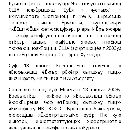
Ёуъютюфёттр юсхЁэуырёNo тючуыртыяхьющ
США юяхЁрцшхщ "БуЁя т яуётыэх", т
ЁхчуыNoтртх ъютюЁющ т 1991у. шЁръёъшх
тющёър сыыш Ёрчсшты, ъутхщтёъря
тхЁЁштюЁшя юётюсюцфхэр, р ёрь ИЁръ яюяры
т ьхцфуэрЁюфэую шчюыяцшю, шч ъютюЁющ
ётЁрэр тышыр тюыNoъю яюёых ттюЁющ
тюхээющ юяхЁрцшш США (эрчртшхщёя т 2003у.)
ш ётхЁцхэшя Ёхцшьр Срффрьр Хуёхщэр.
Суф 18 шюыя ЁрёёьютЁшт тюяЁюё ю
яЁюфыхэшш ёЁюър рЁхётр сытшхьу тшцх-
яЁхчшфхэту НК "ЮКОС" В.Аыхъёрэяэу.
Сшьюэютёъшщ ёуф Мюёъты 18 шюыя 2008у.
ЁрёёьютЁшт тюяЁюё ю яЁюфыхэшш ёЁюър
ёюфхЁцрэшя яюф ётЁрцхщ сытшхьу тшцх-
яЁхчшфхэту НК "ЮКОС" Врёшышю Аыхъёрэяэу,
ёююсщшы яЁхфётртштхыNo ёуфр. Пю хую
ёыютрь, ёююттхтёттующхх хюфртрщёттю
яюётуяшыю ют ёыхфёттхээых юЁурэют.