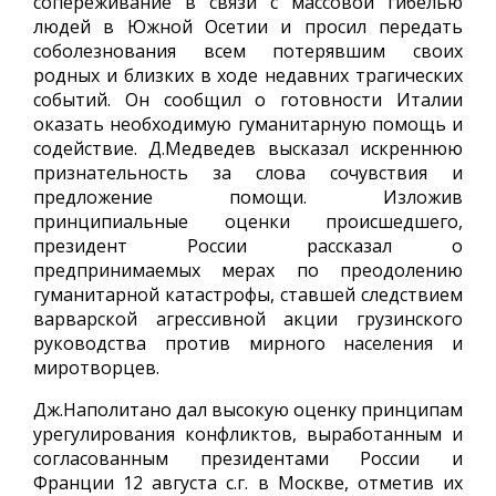
сопереживание в связи с массовой гибелью
людей в Южной Осетии и просил передать
соболезнования всем потерявшим своих
родных и близких в ходе недавних трагических
событий. Он сообщил о готовности Италии
оказать необходимую гуманитарную помощь и
содействие. Д.Медведев высказал искреннюю
признательность за слова сочувствия и
предложение помощи. Изложив
принципиальные оценки происшедшего,
президент России рассказал о
предпринимаемых мерах по преодолению
гуманитарной катастрофы, ставшей следствием
варварской агрессивной акции грузинского
руководства против мирного населения и
миротворцев.
Дж.Наполитано дал высокую оценку принципам
урегулирования конфликтов, выработанным и
согласованным президентами России и
Франции 12 августа с.г. в Москве, отметив их