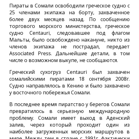
Пираты в Сомали освободили греческое судно с
25 членами экипажа на борту, захваченное
более двух месяцев назад. По сообщению
торгового морского министерства, греческое
судно Centauri, следовавшее под флагом
Мальты, было освобождено накануне, никто из
членов экипажа не пострадал, передает
Associated Press. Дальнейшие детали, в том
числе о возможном выкупе, не сообщаются.
Греческий сухогруз Centauri был захвачен
сомалийскими пиратами 18 сентября 2008г.
Судно направлялось в Кению и было захвачено
у восточного побережья Сомали.
В последнее время пиратство у берегов Сомали
превратилось в серьезную международную
проблему. Сомали имеет выход в Аденский
залив, через который проходит один из
наиболее загруженных морских маршрутов в
мире. Между тем в стране с 1991г. фактически