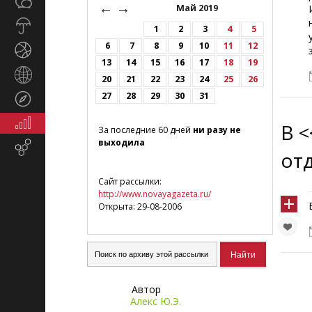
Общество
СМИ
←
→
Май 2019
Прогноз
1
2
3
4
5
погоды
6
7
8
9
10
11
12
Спорт
13
14
15
16
17
18
19
Страны
20
21
22
23
24
25
26
и
27
28
29
30
31
Туризм
регионы
Экономика
В 
За последние 60 дней
ни разу не
и
выходила
Email-
финансы
от
маркетинг
Сайт рассылки:
http://www.novayagazeta.ru/
Открыта: 29-08-2006
Автор
Алекс Ю.Э.