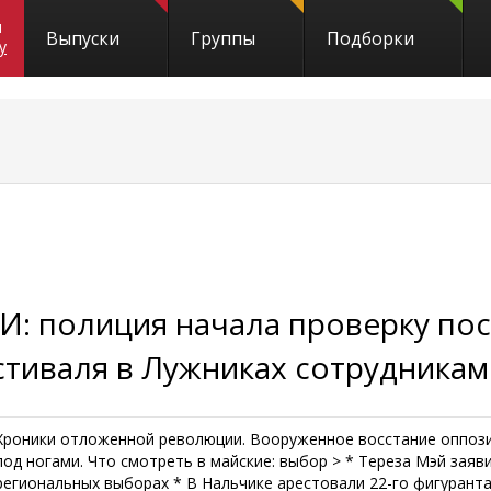
и
Выпуски
Группы
Подборки
y
И: полиция начала проверку пос
стиваля в Лужниках сотрудникам
Хроники отложенной революции. Вооруженное восстание оппозиц
под ногами. Что смотреть в майские: выбор > * Тереза Мэй заяв
региональных выборах * В Нальчике арестовали 22-го фигуранта