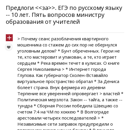
Предлоги <<за>>. ЕГЭ по русскому языку
-- 10 лет. Пять вопросов министру
образования от учителей
> Почему сеанс разоблачения квартирного
мошенника со стажем до сих пор не обернулся
уголовным делом? * Бунт обреченных. Герои не
те, кто мастеровит и упакован, а те, кто играет
сердцем * Река времен течет в кулисах. О книге
Сергея Николаевича > * Интернет города
Глупова. Как губернатор Сколен-Вставайло
виртуальное пространство обратал * За Дениса
болеет страна. Внук фермера из деревни
Терпение все уверенней опровергает > властей *
Политическая мерзлота. Закон -- тайга, а также --
тундра * Сборная России победила Швецию со
счетом 7:4 на ЧМ по хоккею * В Волгограде
арестовали четырех последователей > *
Независимые сети заправок предупредили о