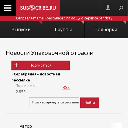
Отправляет email-рассылки с помощью сервиса
Sendsay
Выпуски
Группы
Подборки
Новости Упаковочной отрасли
Подписаться
«Серебряная» новостная
рассылка
Подписчиков
RSS
2.855
Автор