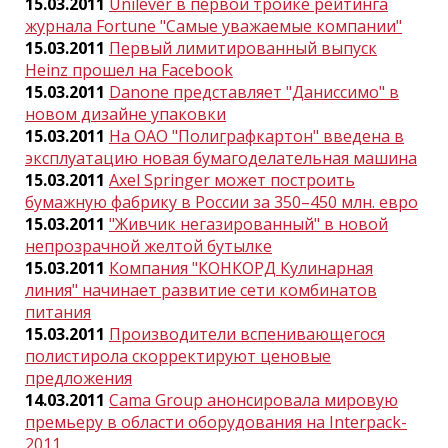
15.03.2011
Unilever в первой тройке рейтинга
журнала Fortune "Самые уважаемые компании"
15.03.2011
Первый лимитированный выпуск
Heinz прошел на Facebook
15.03.2011
Danone представляет "Даниссимо" в
новом дизайне упаковки
15.03.2011
На ОАО "Полиграфкартон" введена в
эксплуатацию новая бумагоделательная машина
15.03.2011
Axel Springer может построить
бумажную фабрику в России за 350–450 млн. евро
15.03.2011
"Живчик негазированный" в новой
непрозрачной желтой бутылке
15.03.2011
Компания "КОНКОРД Кулинарная
линия" начинает развитие сети комбинатов
питания
15.03.2011
Производители вспенивающегося
полистирола скорректируют ценовые
предложения
14.03.2011
Cama Group анонсировала мировую
премьеру в области оборудования на Interpack-
2011