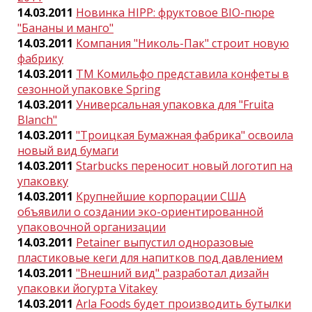
14.03.2011
Новинка HIPP: фруктовое BIO-пюре
"Бананы и манго"
14.03.2011
Компания "Николь-Пак" строит новую
фабрику
14.03.2011
ТМ Комильфо представила конфеты в
сезонной упаковке Spring
14.03.2011
Универсальная упаковка для "Fruita
Blanch"
14.03.2011
"Троицкая Бумажная фабрика" освоила
новый вид бумаги
14.03.2011
Starbucks переносит новый логотип на
упаковку
14.03.2011
Крупнейшие корпорации США
объявили о создании эко-ориентированной
упаковочной организации
14.03.2011
Petainer выпустил одноразовые
пластиковые кеги для напитков под давлением
14.03.2011
"Внешний вид" разработал дизайн
упаковки йогурта Vitakey
14.03.2011
Arla Foods будет производить бутылки