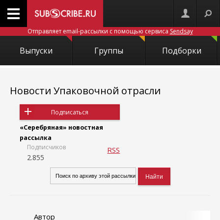
Отправляет email-рассылки с помощью сервиса
Sendsay
Выпуски
Группы
Подборки
Новости Упаковочной отрасли
Подписаться
«Серебряная» новостная
рассылка
Подписчиков
RSS
2.855
Автор