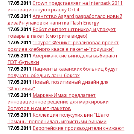
17.05.2011
Crown представляет на Interpack 2011
инновационную крышку Orbit
17.05.2011
Агентство Asgard разработало новый
дизайн упаковки напитка Flash Energy
17.05.2011
Робот считает штрихкод и упакует
товары в пакет (смотрите видео)
17.05.2011
"Таурас-Феникс" реализовал проект
розлива хлебного кваса в пакеты-"подушки"
17.05.2011
Американские виноделы выбирают
ПЭТ-бутылки
17.05.2011
Пациенты казанских больниц будут
получать обеды в ланч-боксах
17.05.2011
Новый, позитивный дизайн для
"Флотилии"
17.05.2011
Маркем-Имаж предлагает
инновационное решение для маркировки
йогуртов и сашет-пакетов
17.05.2011
Коллекция полусухих вин "Шато
Тамань" пополнилась игристыми винами
17.05.2011
Европейские производители снижают