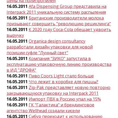
цены на полипропилен
16.05.2011
Afa Dispensing Group представила на
Interpack 2011 уникальную систему распыления
16.05.2011
Британские производители молока
призывают совершить "революцию рециклинга"
16.05.2011
К 2020 году Coca-Cola обещает удвоить
выручку
16.05.2011
Organica design consultancy
разработали дизайн упаковки для новой
позиции суфле "Лунный свет"
16.05.2011
Компания "ЗИКО" запустила в
эксплуатацию упаковочную линию производства
в ИД "ДРОФА"
16.05.2011
Пиво Coors Light стало больше
16.05.2011
Что лежит в коробке для пиццы?
16.05.2011
Zip-Pak представляет новую повторно
закрывающуюся упаковку на Interpack 2011
16.05.2011
Импорт ПВХ в Россию упал на 15%
16.05.2011
ГК "Галактика" и брендинговое
агентство Wellhead создали кисели
16.05.2011
Сибур переходит к использованию