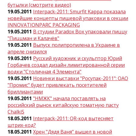
бутылки (смотрите видео)
19.05.2011
Interpack-2011: Smurfit Kappa показала
новейшие концепты пищевой упаковки в секции
INNOVATIONPARC PACKAGING
19.05.2011
В студии Paradox Box упаковали пиццу
"Пиццман и Калачёв"
19.05.2011
Выпуск полипропилена в Украине в
апреле снизился
19.05.2011
Русский художник и скульптор Юрий
Горбачев создал дизайн лимитированной серии
водки "Столичная 4 Элемента"
19.05.2011
Новинки выставки "Росупак-2011": ОАО
"Промис" будет привлекать посетителей
бриллиантами
19.05.2011
"НМЖК" начала поставлять на
российский рынок китайскую томатную пасту
ChalkiS
18.05.2011
Interpack-2011: QR-код вытесняет
штрих-код?
18.05.2011
Хрен "Дядя Ваня" вышел в новой