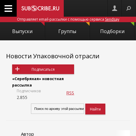
Отправляет email-рассылки с помощью сервиса
Sendsay
Выпуски
Группы
Подборки
Новости Упаковочной отрасли
Подписаться
«Серебряная» новостная
рассылка
Подписчиков
RSS
2.855
Автор