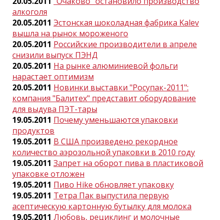
20.05.2011
"Очаково" остановило производство
алкоголя
20.05.2011
Эстонская шоколадная фабрика Kalev
вышла на рынок мороженого
20.05.2011
Российские производители в апреле
снизили выпуск ПЭНД
20.05.2011
На рынке алюминиевой фольги
нарастает оптимизм
20.05.2011
Новинки выставки "Росупак-2011":
компания "Балитех" представит оборудование
для выдува ПЭТ-тары
19.05.2011
Почему уменьшаются упаковки
продуктов
19.05.2011
В США произведено рекордное
количество аэрозольной упаковки в 2010 году
19.05.2011
Запрет на оборот пива в пластиковой
упаковке отложен
19.05.2011
Пиво Hike обновляет упаковку
19.05.2011
Тетра Пак выпустила первую
асептическую картонную бутылку для молока
19.05.2011
Любовь, рециклинг и молочные