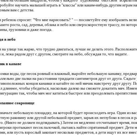
унков на большие квадраты, чтобы у каждого "художника" был свой "асфальтов
робуйте научить малышей играть в "классы" или каким-нибудь другим играм на
омым вам с детства.
и ребенок спросит: "Что мне нарисовать? " — посоветуйте ему изобразить вел
шего роста, сад, деревья, облака и небо или сверхскоростную трассу, по котор
ины, грузовики и даже поезда.
дя в небо
 на улице так жарко, что трудно двигаться, лучше не делать этого. Расположит
 и, лежа рядом друг с другом, смотрите на небо, обсуждая то, что видите.
ик в канаве
ромки воды, где песок ровный и влажный, выройте небольшую канавку, предва
аллельно две палки на расстоянии тридцати сантиметров друг от друга. Сядьте
тивоположных концов канавки и катайте по ней мячик навстречу друг другу. П
л длиннее, чтобы убедиться, насколько далеко вы сможете докатить мяч. Измен
фигурацию так, чтобы мяч мог катиться быстрее или преодолевать препятствия 
опанное сокровище
значьте небольшую площадку, на которой будет происходить игра. Один из ва
етную раковину или другой небольшой предмет, зарыв их неглубоко в песок и р
то. (Никто не должен подглядывать.) Затем он медленно отсчитывает время, по
 игроки протыкают песок палочкой, пытаясь найти спрятанный предмет. Дети м
ми, или пусть взрослый закопает несколько предметов, а дети ищут их все вмес