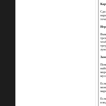
Кар
Сде
нар
теч
Игр
Вык
трех
что
треу
лун
Зам
Пом
най
мор
мус
Если
мож
мар
Если
в во