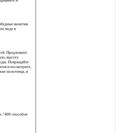
адривайте и
. Медные монетки
по воде в
уей. Предложите
рую, высоту
воды. Повращайте
нгом и посмотрите,
хие полотенца, и
. "400 способов