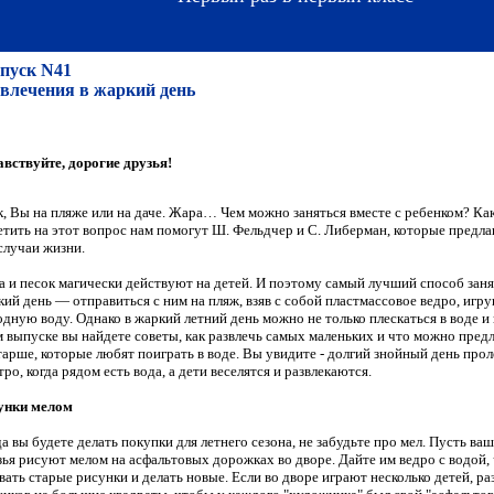
пуск N41
звлечения в жаркий день
авствуйте, дорогие друзья!
к, Вы на пляже или на даче. Жара… Чем можно заняться вместе с ребенком? Ка
етить на этот вопрос нам помогут Ш. Фельдчер и С. Либерман, которые предлаг
случаи жизни.
а и песок магически действуют на детей. И поэтому самый лучший способ заня
кий день — отправиться с ним на пляж, взяв с собой пластмассовое ведро, игр
дную воду. Однако в жаркий летний день можно не только плескаться в воде и и
м выпуске вы найдете советы, как развлечь самых маленьких и что можно пред
тарше, которые любят поиграть в воде. Вы увидите - долгий знойный день про
ро, когда рядом есть вода, а дети веселятся и развлекаются.
унки мелом
а вы будете делать покупки для летнего сезона, не забудьте про мел. Пусть ваш
зья рисуют мелом на асфальтовых дорожках во дворе. Дайте им ведро с водой,
ать старые рисунки и делать новые. Если во дворе играют несколько детей, ра