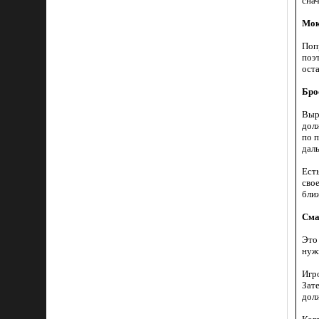
снач
Мок
Поп
поэ
оста
Бро
Выр
дол
по п
дал
Ест
сво
ближ
Сма
Это 
нуж
Игр
Зат
дол