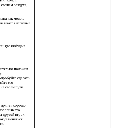
ый" холст.
 свежем воздухе,
икана как можно
ой мчатся легковые
есь где-нибудь в
рительно положив
 у
опробуйте сделать
яйте его
на своем пути.
с прячет хорошо
азровняв это
ка другой игрок
огут меняться
те.