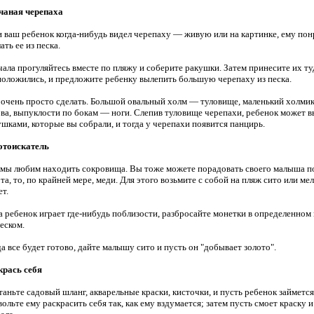
чаная черепаха
и ваш ребенок когда-нибудь видел черепаху — живую или на картинке, ему пон
ать ее из песка.
ала прогуляйтесь вместе по пляжу и соберите ракушки. Затем принесите их туд
положились, и предложите ребенку вылепить большую черепаху из песка.
 очень просто сделать. Большой овальный холм — туловище, маленький холми
ова, выпуклости по бокам — ноги. Слепив туловище черепахи, ребенок может 
ушками, которые вы собрали, и тогда у черепахи появится панцирь.
отоискатель
 мы любим находить сокровища. Вы тоже можете порадовать своего малыша п
та, то, по крайней мере, меди. Для этого возьмите с собой на пляж сито или ме
ет.
а ребенок играет где-нибудь поблизости, разбросайте монетки в определенном
еском.
а все будет готово, дайте малышу сито и пусть он "добывает золото".
крась себя
таньте садовый шланг, акварельные краски, кисточки, и пусть ребенок займетс
ольте ему раскрасить себя так, как ему вздумается; затем пусть смоет краску и