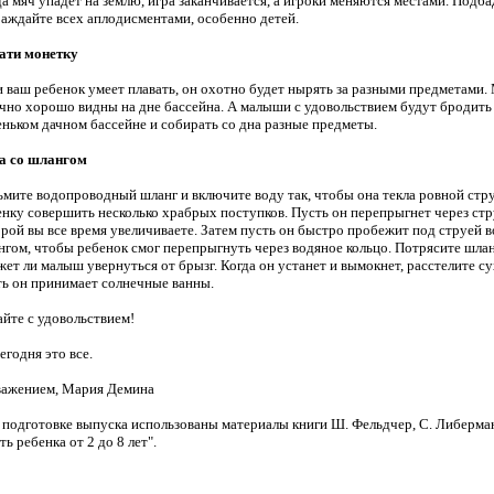
да мяч упадет на землю, игра заканчивается, а игроки меняются местами. Подб
раждайте всех аплодисментами, особенно детей.
ати монетку
и ваш ребенок умеет плавать, он охотно будет нырять за разными предметами
чно хорошо видны на дне бассейна. А малыши с удовольствием будут бродить 
еньком дачном бассейне и собирать со дна разные предметы.
а со шлангом
ьмите водопроводный шланг и включите воду так, чтобы она текла ровной стр
енку совершить несколько храбрых поступков. Пусть он перепрыгнет через ст
орой вы все время увеличиваете. Затем пусть он быстро пробежит под струей 
нгом, чтобы ребенок смог перепрыгнуть через водяное кольцо. Потрясите шла
ет ли малыш увернуться от брызг. Когда он устанет и вымокнет, расстелите су
ть он принимает солнечные ванны.
айте с удовольствием!
егодня это все.
важением, Мария Демина
 подготовке выпуска использованы материалы книги Ш. Фельдчер, С. Либерман
ть ребенка от 2 до 8 лет".