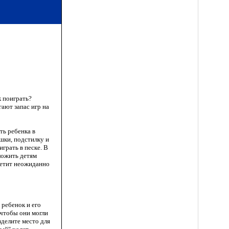
к поиграть?
ают запас игр на
ть ребенка в
ушки, подстилку и
грать в песке. В
ложить детям
летит неожиданно
 ребенок и его
 чтобы они могли
зделите место для