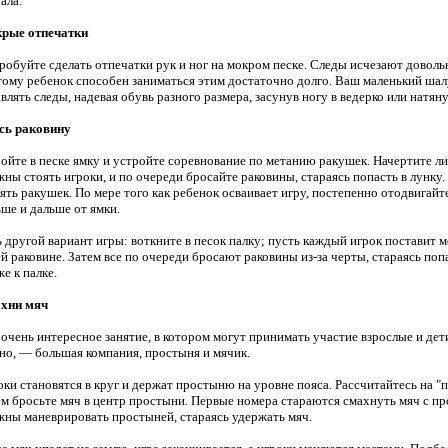
ала.
рые отпечатки
робуйте сделать отпечатки рук и ног на мокром песке. Следы исчезают доволь
тому ребенок способен заниматься этим достаточно долго. Ваш маленький ша
влять следы, надевая обувь разного размера, засунув ногу в ведерко или натяну
сь раковину
ойте в песке ямку и устройте соревнование по метанию ракушек. Начертите ли
жны стоять игроки, и по очереди бросайте раковины, стараясь попасть в лунку
ять ракушек. По мере того как ребенок осваивает игру, постепенно отодвигайт
ьше и дальше от ямки.
ь другой вариант игры: воткните в песок палку; пусть каждый игрок поставит 
ей раковине. Затем все по очереди бросают раковины из-за черты, стараясь поп
е к палке.
хни мяч
очень интересное занятие, в котором могут принимать участие взрослые и дети
но, — большая компания, простыня и мячик.
оки становятся в круг и держат простыню на уровне пояса. Рассчитайтесь на "
ем бросьте мяч в центр простыни. Первые номера стараются смахнуть мяч с пр
жны маневрировать простыней, стараясь удержать мяч.