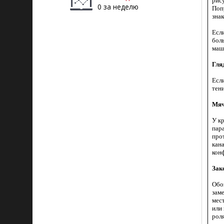
рис
0 за неделю
Поп
знак
Есл
боль
маш
Гля
Если
тени
Мяч
У к
пар
про
кана
кон
Зак
Обо
зам
мес
или
роля