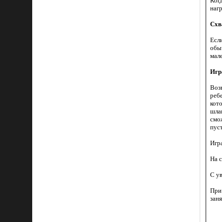
Ког
наг
Схв
Есл
обы
мал
Игр
Воз
реб
кот
шла
смож
пус
Игр
На с
С у
При
заня