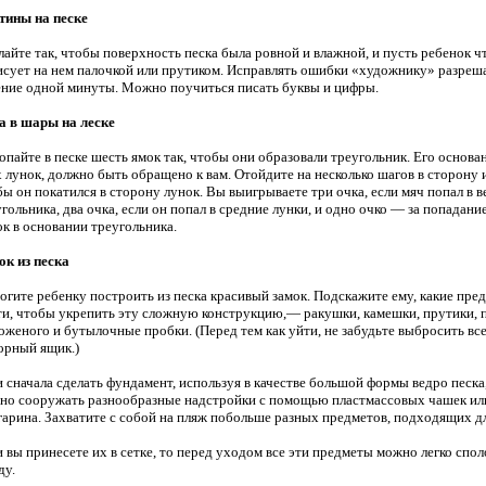
тины на песке
лайте так, чтобы поверхность песка была ровной и влажной, и пусть ребенок ч
исует на нем палочкой или прутиком. Исправлять ошибки «художнику» разреша
ение одной минуты. Можно поучиться писать буквы и цифры.
а в шары на леске
опайте в песке шесть ямок так, чтобы они образовали треугольник. Его основа
 лунок, должно быть обращено к вам. Отойдите на несколько шагов в сторону и
бы он покатился в сторону лунок. Вы выигрываете три очка, если мяч попал в 
гольника, два очка, если он попал в средние лунки, и одно очко — за попадание
ок в основании треугольника.
ок из песка
огите ребенку построить из песка красивый замок. Подскажите ему, какие пр
ти, чтобы укрепить эту сложную конструкцию,— ракушки, камешки, прутики, 
оженого и бутылочные пробки. (Перед тем как уйти, не забудьте выбросить все 
орный ящик.)
 сначала сделать фундамент, используя в качестве большой формы ведро песка,
но сооружать разнообразные надстройки с помощью пластмассовых чашек или
гарина. Захватите с собой на пляж побольше разных предметов, подходящих дл
 вы принесете их в сетке, то перед уходом все эти предметы можно легко спол
ду.