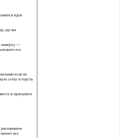
равится идея
а, где вы
к наверху —
выложить его
оисками если не
лкую сетку и горсть
 месте и присыпьте
я рисованием.
 начнет все