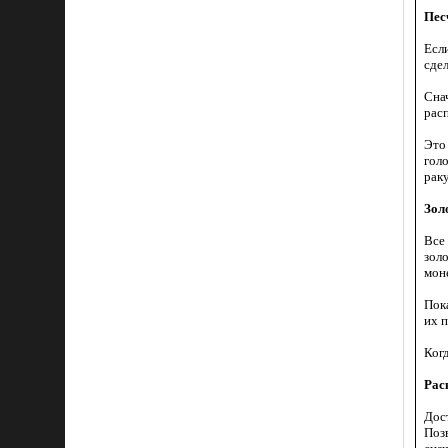
Пес
Есл
сдел
Снач
рас
Это
гол
рак
Зол
Все
золо
мон
Пок
их п
Когд
Рас
Дос
Позв