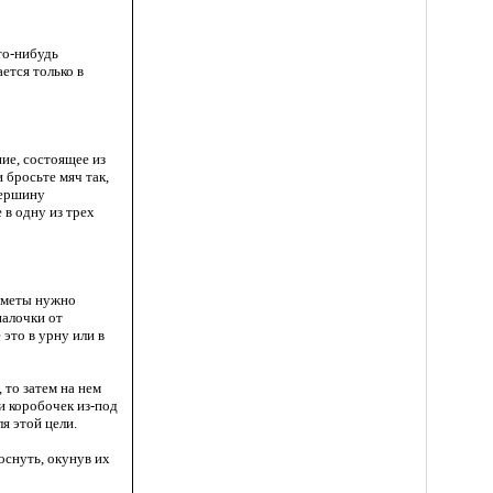
то-нибудь
ется только в
ние, состоящее из
 бросьте мяч так,
вершину
 в одну из трех
едметы нужно
палочки от
это в урну или в
 то затем на нем
 коробочек из-под
я этой цели.
оснуть, окунув их