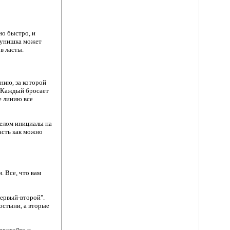
но быстро, и
лунишка может
в ласты.
нию, за которой
. Каждый бросает
е линию все
мелом инициалы на
асть как можно
. Все, что вам
первый-второй".
остыни, а вторые