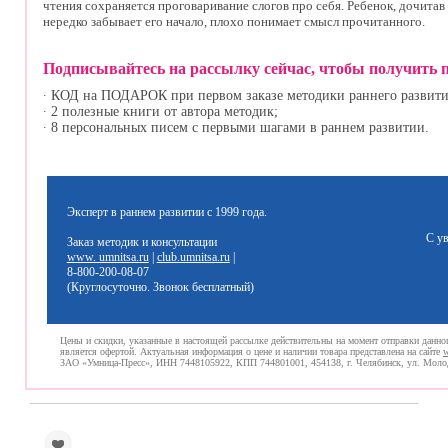
чтения сохраняется проговаривание слогов про себя. Ребенок, дочитав
нередко забывает его начало, плохо понимает смысл прочитанного.
Подписывайтесь на рассылку сейчас, чтобы получить 
∙ КОД на ПОДАРОК при первом заказе методики раннего развити
∙ 2 полезные книги от автора методик;
∙ 8 персональных писем с первыми шагами в раннем развитии.
Эксперт в раннем развитии с 1999 года.
С ув
Заказ методик и консультации
www. umnitsa.ru
|
club.umnitsa.ru
|
8-800-200-08-07
(Круглосуточно. Звонок бесплатный)
Цены и скидки, указанные в настоящей рассылке действительны на момент отправки данно
является офертой. Актуальная информация о цене и наличии товара представлена на сайте
w
ЗАО «Умница-Пресс», ИНН 7448105922, КПП 744801001, 454138, г. Челябинск, ул. Молод