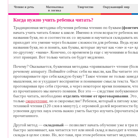
Чтение и речь
Математика
Творчество
Окружающий мир
и логика
Когда нужно учить ребенка читать?
Традиционная методика обучения ребенка чтению по буквам
(фонетич
начать учить читать ближе к школе. Именно в этом возрасте ребенок м
названия букв, но и соотнести их со звуками и научиться складывать их
приходит это умение через большие сложности для ребенка. Ведь нуж
названия букв, но и понять, как буквы, которые звучат как «эм» и «а» 
по-другому: «мама». Конечно, со временем (а еще с мучениями и бол
этот принцип. Вот только читать он будет медленно.
Почему? Оказывается, буквенная методика «привязывает» чтение (бол
речевому аппарату. Поймайте сейчас себя на мысли, как Вы читаете эт
проговариваете про себя каждую букву? Такое чтение не только замедля
мышления, но и ухудшает восприятие и понимание смысла текста. Част
проговаривая про себя строчки, а через некоторое время понимаем, что
из прочитанного мы ничего помним. Все это — следствие побуквенног
быстро читать, необходимо
отделить чтение от проговаривания
. Это
только
скорочтение
, но и скоромыслие! Ребенок, который к пятому кла
техникой чтения (120 слов в минуту), с огромной долей вероятности буд
усвоения других наук очень важно уметь быстро изучить (прочитать)
прочитанного.
Другой метод —
складовый
— позволяет начать обучение уже в три 
быстро запоминает, как читается тот или иной склад и выходит в чтен
склады в целое слово. Но, все-таки, при этом ребенок читает медленно,