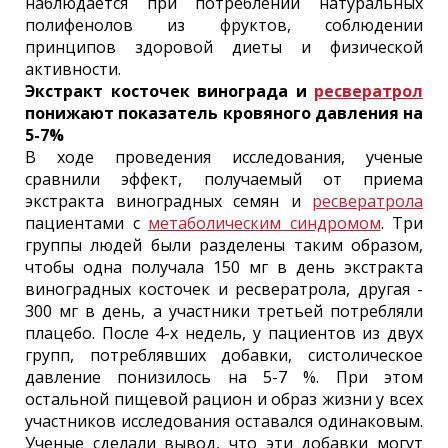
наблюдается при потреблении натуральных
полифенолов из фруктов, соблюдении
принципов здоровой диеты и физической
активности.
Экстракт косточек винограда и
ресвератрол
понижают показатель кровяного давления на
5-7%
В ходе проведения исследования, ученые
сравнили эффект, получаемый от приема
экстракта виноградных семян и
ресвератрола
пациентами с
метаболическим синдромом
. Три
группы людей были разделены таким образом,
чтобы одна получала 150 мг в день экстракта
виноградных косточек и ресвератрола, другая -
300 мг в день, а участники третьей потребляли
плацебо. После 4-х недель, у пациентов из двух
групп, потреблявших добавки, систолическое
давление понизилось на 5-7 %. При этом
остальной пищевой рацион и образ жизни у всех
участников исследования оставался одинаковым.
Ученые сделали вывод, что эти добавки могут