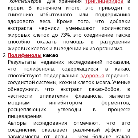
"
контейнеров
" для хранения
триглицеридов
в
крови. В конечном итоге, это приводит к
снижению избыточного или поддержанию
здорового веса. Кроме того, что добавки
экстракта черники уменьшают количество
жировых клеток до 73%, это соединение также
способно оказать помощь в разрушении
жировых клеток и выведении их из организма.
Полифенолы
какао
Результаты недавних исследований показали,
что полифенолы, содержащиеся в какао,
способствуют поддержанию
здоровья
сердечно-
сосудистой системы, кожи и клеток мозга. Ученые
обнаружили, что экстракт какао-бобов, в
частности, эпикатехин флаванола, является
мощным ингибитором ферментов,
расщепляющих углеводы в процессе
пищеварения.
Авторы исследования отмечают, что это
соединение оказывает различный эффект в
зависимости от дозы - чем больше какао