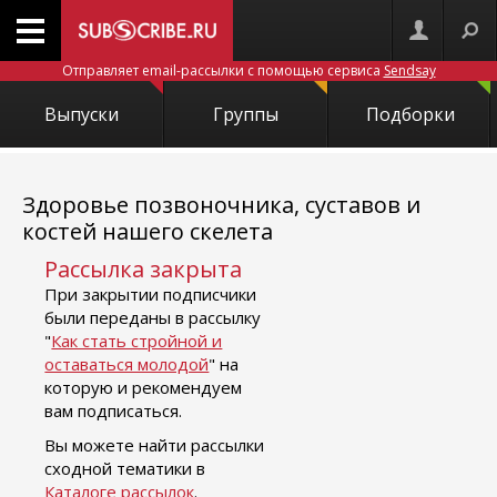
Отправляет email-рассылки с помощью сервиса
Sendsay
Выпуски
Группы
Подборки
Здоровье позвоночника, суставов и
костей нашего скелета
Рассылка закрыта
При закрытии подписчики
были переданы в рассылку
"
Как стать стройной и
оставаться молодой
" на
которую и рекомендуем
вам подписаться.
Вы можете найти рассылки
сходной тематики в
Каталоге рассылок
.