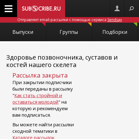
Отправляет email-рассылки с помощью сервиса
Sendsay
Выпуски
Группы
Подборки
Здоровье позвоночника, суставов и
костей нашего скелета
Рассылка закрыта
При закрытии подписчики
были переданы в рассылку
"
Как стать стройной и
оставаться молодой
" на
которую и рекомендуем
вам подписаться.
Вы можете найти рассылки
сходной тематики в
Каталоге рассылок
.