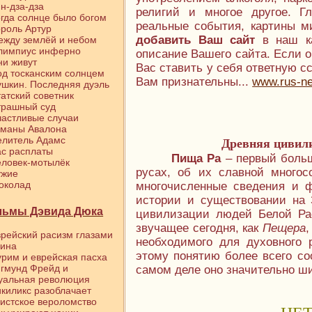
н-дза-дза
религий и многое другое. Г
гда солнце было богом
реальные события, картины ми
роль Артур
добавить Ваш сайт
в наш к
ежду землёй и небом
лимпиус инферно
описание Вашего сайта. Если о
и живут
Вас ставить у себя ответную с
д тосканским солнцем
Вам признательны...
www.rus-ne
шкин. Последняя дуэль
атский советник
трашный суд
астливые случаи
уманы Авалона
елитель Адамс
Древняя цивили
с расплаты
Пища Ра
– первый боль
ловек-мотылёк
русах, об их славной многос
ужие
околад
многочисленные сведения и 
истории и существовании на 
ьмы Дэвида Дюка
цивилизации людей Белой Р
звучащее сегодня, как
Пещера
,
рейский расизм глазами
необходимого для духовного 
вина
этому понятию более всего со
рим и еврейская пасха
гмунд Фрейд и
самом деле оно значительно ши
уальная революция
киликс разоблачает
истское вероломство