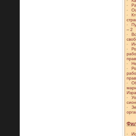
∙ Ка
∙ Ра
∙ Ос
∙ Кт
стра
∙ Пу
– 2
∙ Во
своб
∙ Ин
∙ Ро
раб
прав
∙ Не
∙ Ро
раб
прав
∙ Об
мари
Изр
∙ Уо
сион
∙ Зе
орга
Фил
∙ Ис