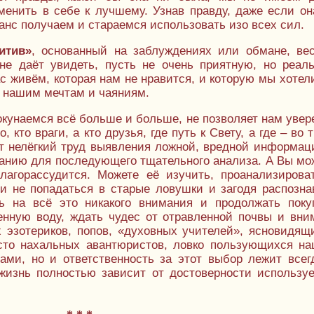
енить в себе к лучшему. Узнав правду, даже если он
анс получаем и стараемся использовать изо всех сил.
итив»
, основанный на заблуждениях или обмане, ве
о не даёт увидеть, пусть не очень приятную, но реал
ас живём, которая нам не нравится, и которую мы хотел
 нашим мечтам и чаяниям.
 окунаемся всё больше и больше, не позволяет нам увер
, кто враги, а кто друзья, где путь к Свету, а где – во 
т нелёгкий труд выявления ложной, вредной информац
анию для последующего тщательного анализа. А Вы мо
благорассудится. Можете её изучить, проанализирова
и не попадаться в старые ловушки и загодя распозна
ь на всё это никакого внимания и продолжать поку
енную воду, ждать чудес от отравленной почвы и вни
 эзотериков, попов, «духовных учителей», ясновидящ
сто нахальных авантюристов, ловко пользующихся н
ами, но и ответственность за этот выбор лежит всег
жизнь полностью зависит от достоверности использу