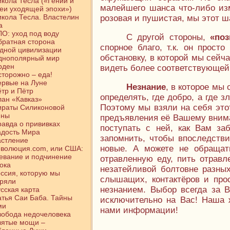
кола Тесла («Гении и
малейшего шанса что-либо изм
еи уходящей эпохи»)
кола Тесла. Властелин
розовая и пушистая, мы этот ш
а
О: уход под воду
С другой стороны,
«поз
ратная сторона
спорное благо, т.к. он прост
дной цивилизации
обстановку, в которой мы сейч
днополярный мир
рден
видеть более соответствующей
торожно – еда!
рвые на Луне
Незнание
, в которое мы
тр и Пётр
определять, где добро, а где зло
ан «Кавказ»
Поэтому мы взяли на себя это
ираты Силиконовой
ины
предъявления её Вашему вним
авда о прививках
поступать с ней, как Вам за
адость Мира
запомнить, чтобы впоследстви
астление
новые. А можете не обращат
еволюция.com, или США:
евание и подчинение
отравленную еду, пить отравл
ока
незатейливой болтовне разных
ссия, которую мы
слышащих, контактёров и про
еряли
незнанием. Выбор всегда за В
сская карта
тья Саи Баба. Тайны
исключительно на Вас! Наша 
ми
нами информации!
обода недочеловека
вятые мощи –