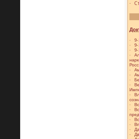
∙ С
Док
∙ 9-
∙ 9-
∙ 9-
∙ Ал
нарк
Росс
∙ Ам
∙ А
∙ Б
∙ Ве
Имп
∙ В
созн
∙ Во
∙ Во
пред
∙ В
∙ В
∙ Д
∙ Д