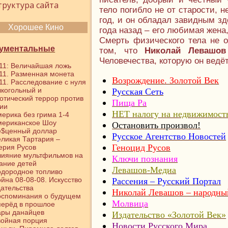
труктура сайта
тело погибло не от старости, н
год, и он обладал завидным з
Хорошее Кино
года назад – его любимая жена
Смерть физического тела не о
ументальные
том, что
Николай Левашов
Человечества, которую он ведёт
11: Величайшая ложь
11. Разменная монета
Возрождение. Золотой Век
11. Расследование с нуля
когольный и
Русская Сеть
отический террор против
Пища Ра
ии
НЕТ налогу на недвижимост
ерика без грима 1-4
мериканское Шоу
Остановить произвол!
е$ценный доллар
Русское Агентство Новостей
ликая Тартария –
Геноцид Русов
ерия Русов
лияние мультфильмов на
Ключи познания
ание детей
Левашов-Медиа
дородное топливо
йна 08-08-08. Искусство
Рассения – Русский Портал
ательства
Николай Левашов – народны
оспоминания о будущем
Молвица
перёд в прошлое
ары данайцев
Издательство «Золотой Век»
войная порция
Новости Русского Мира