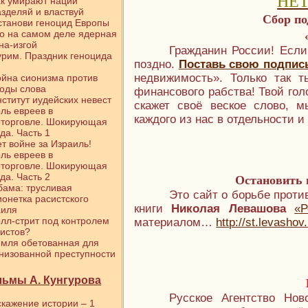
НЕТ
к умирают нации
зделяй и властвуй
Сбор по
танови геноцид Европы
о на самом деле ядерная
на-изгой
Гражданин России! Если
рим. Праздник геноцида
поздно.
Поставь свою подпис
недвижимость». Только так 
йна сионизма против
оды слова
финансового рабства! Твой голо
ститут иудейских невест
скажет своё веское слово, 
ль евреев в
каждого из нас в отдельности и
оторговле. Шокирующая
да. Часть 1
т войне за Израиль!
ль евреев в
оторговле. Шокирующая
да. Часть 2
Остановить 
ама: трусливая
Это сайт о борьбе проти
онетка расистского
книги
Николая Левашова
«Р
аиля
лл-стрит под контролем
материалом…
http://st.levasho
истов?
мля обетованная для
низованной преступности
ьмы А. Кунгурова
Русское Агентство Нов
кажение истории – 1