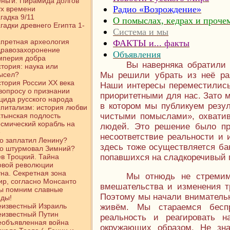
ньги. Пирамида долгов
Радио «Возрождение»
х времени
гадка 9/11
О помыслах, кедрах и проче
гадки древнего Египта 1-
Система и мы
претная археология
ФАКТЫ и... факты
дравозахоронение
Объявления
мперия добра
Вы наверняка обратили
тория: наука или
ысел?
Мы решили убрать из неё раз
тория России ХХ века
Наши интересы переместились
вопросу о признании
приоритетными для нас. Зато 
цида русского народа
в котором мы публикуем резу
питализм: история любви
тынская подлость
чистыми помыслами», охватив
смический корабль на
людей. Это решение было пр
е
несоответствие реальности и 
о заплатил Ленину?
здесь тоже осуществляется ба
о штурмовал Зимний?
в Троцкий. Тайна
попавшихся на сладкоречивый г
овой революции
на. Секретная зона
Мы отнюдь не стремим
р, согласно Монсанто
вмешательства и изменения т
ы помним славные
Поэтому мы начали внимательно
ды!
известный Израиль
живём. Мы стараемся беспр
известный Путин
реальность и реагировать 
еобъявленная война
окружающих образом. Не зн