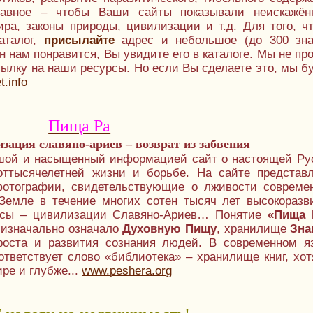
лавное – чтобы Ваши сайты показывали неискажён
ра, законы природы, цивилизации и т.д. Для того, ч
аталог,
присылайте
адрес и небольшое (до 300 зна
н нам понравится, Вы увидите его в каталоге. Мы не пр
сылку на наши ресурсы. Но если Вы сделаете это, мы б
t.info
Пища Ра
зация славяно-ариев – возврат из забвения
шой и насыщенный информацией сайт о настоящей Ру
оттысячелетней жизни и борьбе. На сайте представ
фотографии, свидетельствующие о лживости совреме
Земле в течение многих сотен тысяч лет высокоразв
асы – цивилизации Славяно-Ариев… Понятие
«Пища 
 изначально означало
Духовную Пищу
, хранилище
Зна
роста и развития сознания людей. В современном я
ответствует слово «библиотека» – хранилище книг, хот
ре и глубже...
www.peshera.org