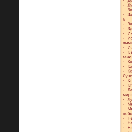
∙ Де
∙ Ду
∙ За
∙ За
6
∙ За
∙ З
∙ И
∙ Ис
вым
∙ Ис
∙ К 
гено
∙ Ка
∙ Ка
∙ Ко
Лун
∙ Кт
∙ Кт
∙ Ле
мир
∙ Лу
∙ Ми
∙ М
побе
∙ Не
∙ Не
∙ Н