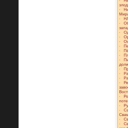
∙ Ни
злод
∙ Ни
Мир
∙ НЛ
∙ Об
запа
∙ О
∙ О
∙ Ос
∙ Пе
∙ Пё
∙ Пл
∙ П
дол
∙ Пр
∙ Р
∙ Р
∙ Р
заво
Вост
∙ Ро
пот
∙ Ру
∙ Са
Сва
∙ Св
∙ С