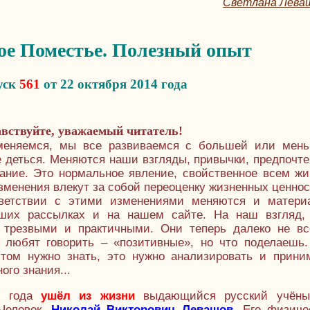
Светлана Лева
ое Поместье. Полезный опыт
уск
561
от 22 октября 2014 года
авствуйте, уважаемый читатель!
меняемся, мы все развиваемся с большей или мен
не деться. Меняются наши взгляды, привычки, предпочте
ание. Это нормальное явление, свойственное всем ж
зменения влекут за собой переоценку жизненных ценнос
тветствии с этими изменениями меняются и матери
ших рассылках и на нашем сайте. На наш взгляд,
 трезвыми и практичными. Они теперь далеко не вс
ь любят говорить – «позитивные», но что поделаешь
том нужно знать, это нужно анализировать и прини
ого знания...
 года
ушёл из жизни
выдающийся русский учён
Человек,
Николай Викторович Левашов
. Его физиче