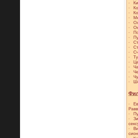
∙ Ки
∙ Ко
∙ Ко
∙ М
∙ О
∙ Он
∙ По
∙ Пу
∙ Ст
∙ С
∙ Сч
∙ Т
∙ Ц
∙ Ча
∙ Че
∙ Ч
∙ Ш
Фил
∙ Ев
Рав
∙ Пу
∙ Зи
секс
∙ Ви
сион