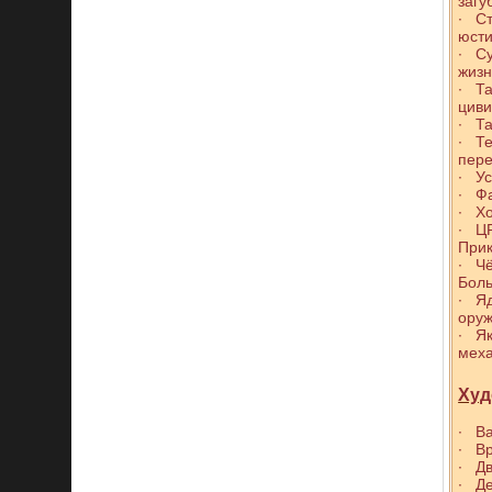
загу
∙ С
юст
∙ Су
жизн
∙ Та
цив
∙ Та
∙ Те
пере
∙ Ус
∙ Фа
∙ Хо
∙ ЦР
Прик
∙ Чё
Боль
∙ Яд
ору
∙ Як
меха
Худ
∙ В
∙ Вр
∙ Дв
∙ Де