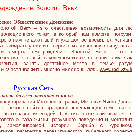
* * *
зрождение. Золотой Век»
сское Общественное Движение
Золотой Век» – это счастливая возможность для л
эволюционного «сна», в который нам помогли погрузи
орого нам не дают выйти уже долгое время, т.к. «спящ
че забирать у них их энергию, их жизненную силу, оста
 и смерть. «Возрождение. Золотой Век» – это 
ечества, который, в конечном итоге, позволит ему выж
азвития, занять достойное место в семье разу
и счастливо жить многие миллионы лет...
www.rod-vzv.i
Русская Сеть
талог дружественных сайтов
я популяризации Интернет-страниц Местных Ячеек Движ
жественных сайтов, правдиво освещающих темы, важн
онного развития людей. Тематика таких сайтов может 
рового образа жизни, разумного поведения и менталит
ой, замалчиваемой истории; борьба с курение
отиков; раскрытие паразитического, гибельного содерж