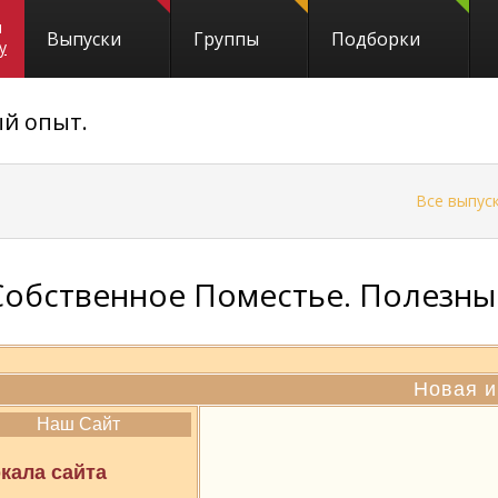
и
Выпуски
Группы
Подборки
y
ый опыт.
←
Все выпус
Собственное Поместье. Полезный
Новая и
Наш Сайт
кала сайта