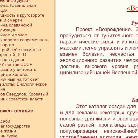
бленные Души
тена. Ювенальная
«Во
иция
щность в круговороте
и и смерти
Ру
йна славянской
Проект «Возрождение. 
илизации
йное и явное
пробудиться от губительного 
хнология современного
паразитические силы, и из кот
ворота
массами легче управлять и лег
трой себе похмелье
взамен болезни, несчастья
ренгейт 9-11
зяева денег
эволюционного развития челов
У против СССР.
достичь высокого уровня р
азано уничтожить
цивилизаций нашей Вселенной 
рные халаты.
ничный на тот свет
 элиты: Биологическое
жие
ов Свердлов. Кровавый
ник советской власти
Ка
Этот каталог создан дл
ожественные
и для рекламы некоторых дру
полезные для жизни и эволюци
асаби
самой разной: пропаганда здо
аг государства
популяризация неискажённ
е жизни
нь сурка
употреблением алкоголя, нарк