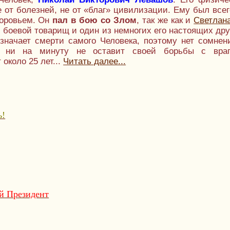
е от болезней, не от «благ» цивилизации. Ему был всег
доровьем. Он
пал в бою со Злом
, так же как и
Светлан
, боевой товарищ и один из немногих его настоящих дру
значает смерти самого Человека, поэтому нет сомнен
ни на минуту не оставит своей борьбы с вра
 около 25 лет...
Читать далее...
ь!
й Президент