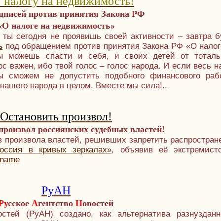
 налогу на недвижимость!
дписей против принятия Закона РФ
«О налоге на недвижимость»
 ты сегодня не проявишь своей активности – завтра б
ь
под обращением против принятия Закона РФ «О налог
ты можешь спасти и себя, и своих детей от тоталь
с важен, ибо твой голос – голос народа. И если весь н
мы сможем не допустить подобного финансового раб
 нашего народа в целом. Вместе мы сила!..
Остановить произвол!
произвол россиянских судебных властей!
в произвола властей, решивших запретить распростран
оссия в кривых зеркалах»
, объявив её экстремист
v.name
РуАН
Ру
сское
А
гентство
Н
овостей
остей (РуАН) создано, как альтернатива разнузданн