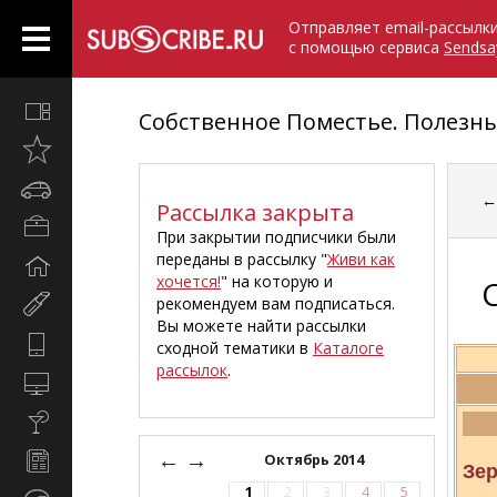
Отправляет email-рассылк
с помощью сервиса
Sendsa
Все
Собственное Поместье. Полезн
вместе
Открыто
недавно
Автомобили
Рассылка закрыта
Бизнес
При закрытии подписчики были
и
переданы в рассылку "
Живи как
Дом
карьера
хочется!
" на которую и
и
рекомендуем вам подписаться.
Мир
семья
Вы можете найти рассылки
женщины
Hi-
сходной тематики в
Каталоге
Tech
рассылок
.
Компьютеры
и
Культура,
интернет
стиль
←
→
Новости
Октябрь 2014
жизни
Зер
и
1
2
3
4
5