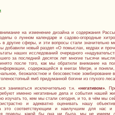
м
 внимание на изменение дизайна и содержания Рассы
делы о лунном календаре и садово-огородные хитро
 в другие сферы, и эти вопросы стали значительно м
мы добавили новый раздел «О помыслах, кедрах и проч
льтаты наших исследований очередного «надувательст
шего за последний десяток лет многие тысячи мысл
инято после того, как мы обратили внимание на по
информации, содержащейся в книгах Мегре, и поняли,
нальное, безжалостное и безсовестное зомбирование в
оленостопный ямб придуманной богини из глухого леса.
ся заниматься исключительно т.н.
«негативом»
. Пр
ребуют именно негативные дела и события нашей жи
 изучать то, кем мы стали сегодня, и то, в чём мы се
истрастно и адекватно оценивать нашу объекти
на это соответствующим и наилучшим для нас и
ая правды, какой бы она ни была, мы не имеем 