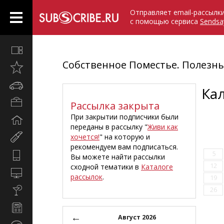
Отправляет email-рассылк
с помощью сервиса
Sendsa
Все
вместе
Собственное Поместье. Полезн
Открыто
недавно
Автомобили
Ка
Бизнес
Рассылка закрыта
и
При закрытии подписчики были
Дом
карьера
переданы в рассылку "
Живи как
и
хочется!
" на которую и
Мир
семья
рекомендуем вам подписаться.
женщины
5
Hi-
Вы можете найти рассылки
Tech
12
сходной тематики в
Каталоге
Компьютеры
рассылок
.
19
и
Культура,
26
интернет
стиль
Новости
жизни
←
и
Август 2026