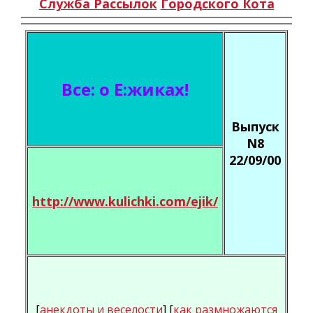
Служба Рассылок
Городского Кота
Всe: о E:жиках!
Выпуск
N8
22/09/00
http://www.kulichki.com/ejik/
[
анекдоты и веселости
] [
как размножаются