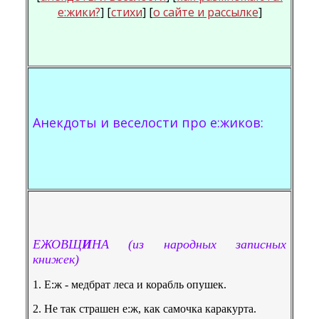
e:жики?
] [
стихи
] [
о сайте и рассылке
]
Анекдоты и веселости про e:жиков:
ЕЖОВЩ
И
НА
(из народных записных
книжек)
1. E:ж - медбрат леса и корабль опушек.
2. Не так страшен e:ж, как самочка каракурта.