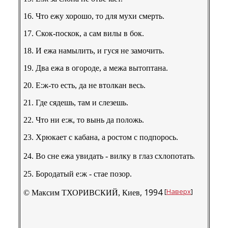
16. Что ежу хорошо, то для мухи смерть.
17. Скок-поскок, а сам вилы в бок.
18. И ежа намылить, и гуся не замочить.
19. Два ежа в огороде, а межа вытоптана.
20. E:ж-то есть, да не втолкан весь.
21. Где сядешь, там и слезешь.
22. Что ни e:ж, то вынь да положь.
23. Хрюкает с кабана, а ростом с подпорось.
.
24. Во сне ежа увидать - вилку в глаз схлопотать
25. Бородатый e:ж - стае позор.
, 1994
[
Наверх
]
© Максим ТХОРИВСКИЙ,
Киев