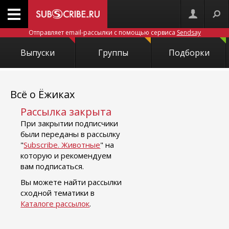
Отправляет email-рассылки с помощью сервиса
Sendsay
Выпуски
Группы
Подборки
Всё о Ёжиках
Рассылка закрыта
При закрытии подписчики
были переданы в рассылку
"
Subscribe. Животные
" на
которую и рекомендуем
вам подписаться.
Вы можете найти рассылки
сходной тематики в
Каталоге рассылок
.