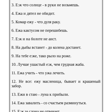
3. E:ж что солнце - в руки не возьмешь.
4. Ежа и дятел не обидит.
5. Комар ежу - что дуля раку.
6. Ежа кактусом не перешибешь.
7. E:ж и на болоте не аист.
8. На дыбы встанет - до колена достанет.
9. На тебе e:же, тако рыло на роже.
10. Лучше ушастый e:ж, чем грудная жаба.
11. Ежа учить - что ужа лечить.
12. Не всe: ежу масленица, бывает и крашеный
забор.
13. Ежи в стаю - луна к прибыли.
14. Ежа завалить - со счастьем разминуться.
15. E:ж за слона не отвечает.