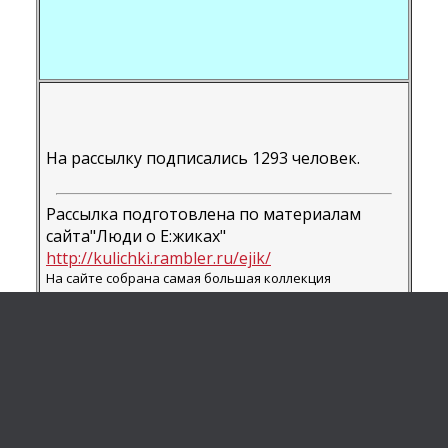
На рассылку подписались 1293 человек.
Рассылка подготовлена по материалам
сайта"Люди о E:жиках"
http://kulichki.rambler.ru/ejik/
На сайте собрана самая большая коллекция
анекдотов, песен, сказок, стихов, рассказов и загадок
о ежиках. Несколько десятков фотографий. Можно ли
держать e:жика дома. Как размножаются ежики (более
25 версий + фото). Работает гостевая книга,
проводится голосование по актуальным "ежиным"
вопросам, есть ссылки на другие ежиные сайты.
Автор рассылки и web-мастер сайта -
Дмитрий Иншаков
..