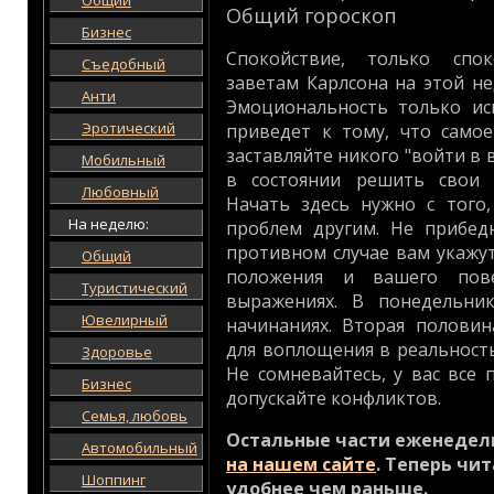
Общий
Общий гороскоп
Бизнес
Спокойствие, только спок
Съедобный
заветам Карлсона на этой не
Анти
Эмоциональность только ис
Эротический
приведет к тому, что самое
заставляйте никого "войти в 
Мобильный
в состоянии решить свои 
Любовный
Начать здесь нужно с того
На неделю:
проблем другим. Не прибед
противном случае вам укажу
Общий
положения и вашего пов
Туристический
выражениях. В понедельни
Ювелирный
начинаниях. Вторая полови
для воплощения в реальност
Здоровье
Не сомневайтесь, у вас все 
Бизнес
допускайте конфликтов.
Семья, любовь
Остальные части еженедел
Автомобильный
на нашем сайте
. Теперь чи
Шоппинг
удобнее чем раньше.