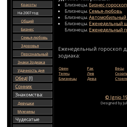
Близнецы.
Бизнес-гороскоп
Красоты
Близнецы.
Семья-любовь
На 2007 год:
Близнецы.
Автомобильный 
Общий
Близнецы.
Еженедельный ш
Бизнес
Близнецы.
Еженедельный г
Семья-любовь
Здоровья
Еженедельный гороскоп д
Персональный
зодиака:
Знаки Зодиака
Овен
Рак
Весы
Удачность дня
Телец
Лев
Скорп
Обед!
[!]
Близнецы
Дева
Стрел
Сонник
Знакомства:
© Ignio 1
Designed by Ju
Девушки
Мужчины
Чудесатые