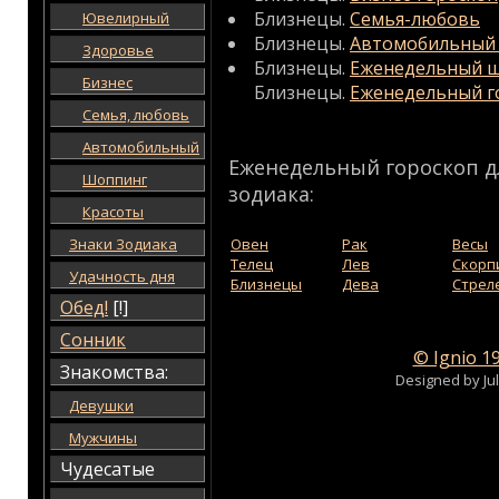
Близнецы.
Семья-любовь
Ювелирный
Близнецы.
Автомобильный 
Здоровье
Близнецы.
Еженедельный ш
Бизнес
Близнецы.
Еженедельный г
Семья, любовь
Автомобильный
Еженедельный гороскоп д
Шоппинг
зодиака:
Красоты
Знаки Зодиака
Овен
Рак
Весы
Телец
Лев
Скорп
Удачность дня
Близнецы
Дева
Стрел
Обед!
[!]
Сонник
© Ignio 1
Знакомства:
Designed by Ju
Девушки
Мужчины
Чудесатые