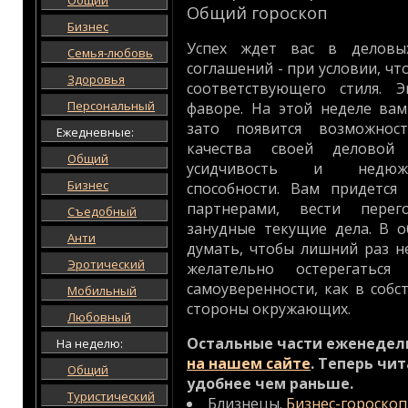
Общий
Общий гороскоп
Бизнес
Успех ждет вас в деловы
Семья-любовь
соглашений - при условии, ч
Здоровья
соответствующего стиля. 
Персональный
фаворе. На этой неделе вам
зато появится возможнос
Ежедневные:
качества своей деловой 
Общий
усидчивость и недюжи
Бизнес
способности. Вам придется
партнерами, вести перег
Съедобный
занудные текущие дела. В 
Анти
думать, чтобы лишний раз не
Эротический
желательно остерегаться
самоуверенности, как в собс
Мобильный
стороны окружающих.
Любовный
Остальные части еженедел
На неделю:
на нашем сайте
. Теперь чи
Общий
удобнее чем раньше.
Туристический
Близнецы.
Бизнес-гороскоп