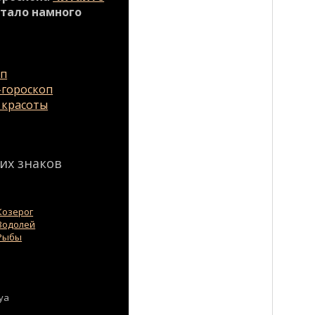
стало намного
оп
гороскоп
 красоты
их знаков
Козерог
Водолей
Рыбы
aya