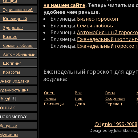
Общий
на нашем сайте
. Теперь читать их 
Туристический
удобнее чем раньше.
Близнецы.
Бизнес-гороскоп
Ювелирный
Близнецы.
Семья-любовь
Здоровье
Близнецы.
Автомобильный гороск
Бизнес
Близнецы.
Еженедельный шоппинг-
Семья, любовь
Близнецы.
Еженедельный гороскоп
Автомобильный
Шоппинг
Еженедельный гороскоп для друг
Красоты
зодиака:
Знаки Зодиака
Удачность дня
Овен
Рак
Весы
бед!
[!]
Телец
Лев
Скорпион
Близнецы
Дева
Стрелец
онник
накомства:
© Ignio 1999-2008
Девушки
Designed by Julia Skulsk
Мужчины