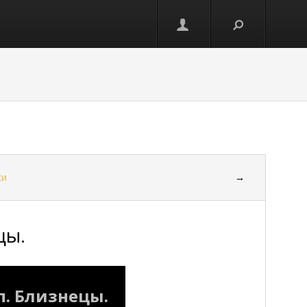
ки
→
цы.
. Близнецы.