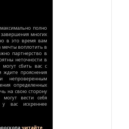
с максимально полно
 завершения многих
но в это время вам
 а мечты воплотить в
важно партнерство в
роятны неточности в
 могут сбить вас с
и ждите прояснения
и непроверенным
жения определенных
ечь на свою сторону
 могут вести себя
 у вас искреннее
ороскопа
читайте