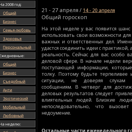
На 2008 год:
21 - 27 апреля
/
14 - 20 апреля
Общий
Общий гороскоп
Бизнес
На этой неделе у вас появится шан
Семья-любовь
использовать свои возможности для
Здоровья
важных и ответственных дел. Имен
Персональный
удастся соединить идеи с практикой,
реальность. Сейчас для вас особо 
Ежедневные:
деловой сфере. В начале недели ве
Общий
поступающей информации, которые
Бизнес
толку. Поэтому будьте терпеливее 
ситуации, не доверяя слухам 
Съедобный
сообщениям. В четверг для дости
Анти
деловых результатов следует привл
Эротический
влиятельных людей. Близкие люди
непоследовательно, что вызовет
Мобильный
недоумение.
Любовный
На неделю:
Остальные части еженедельного г