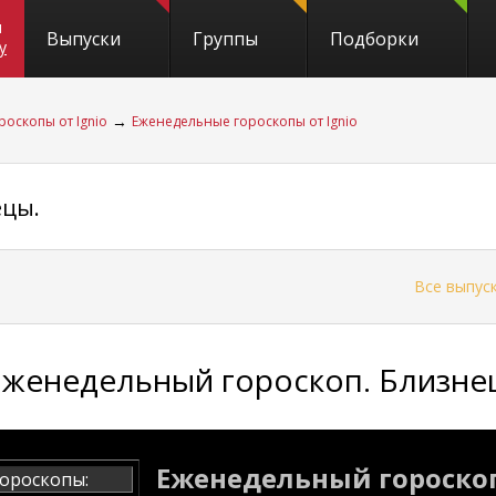
и
Выпуски
Группы
Подборки
y
→
роскопы от Ignio
Еженедельные гороскопы от Ignio
ецы.
←
Все выпус
Еженедельный гороскоп. Близне
Еженедельный гороскоп
ороскопы: