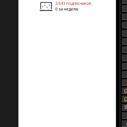
3.643 подписчиков
0 за неделю
О
С
З