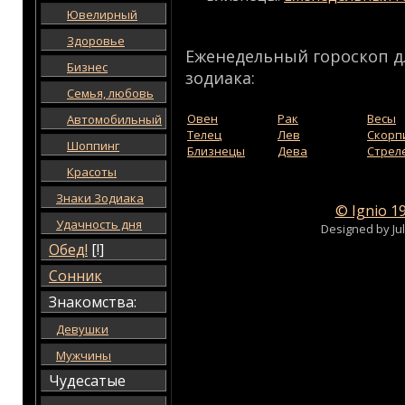
Ювелирный
Здоровье
Еженедельный гороскоп д
Бизнес
зодиака:
Семья, любовь
Овен
Рак
Весы
Автомобильный
Телец
Лев
Скорп
Шоппинг
Близнецы
Дева
Стрел
Красоты
Знаки Зодиака
© Ignio 1
Удачность дня
Designed by Ju
Обед!
[!]
Сонник
Знакомства:
Девушки
Мужчины
Чудесатые