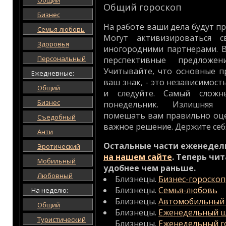
Общий
Общий гороскоп
Бизнес
На работе ваши дела будут п
Семья-любовь
Могут активизироваться 
Здоровья
иногородними партнерами. 
Персональный
перспективные предложе
Учитывайте, что основные 
Ежедневные:
ваш знак, - это независимос
Общий
и следуйте. Самый слож
Бизнес
понедельник. Излишняя 
помешать вам правильно оце
Съедобный
важное решение. Держите себя
Анти
Остальные части еженедел
Эротический
на нашем сайте
. Теперь чи
Мобильный
удобнее чем раньше.
Любовный
Близнецы.
Бизнес-гороскоп
Близнецы.
Семья-любовь
На неделю:
Близнецы.
Автомобильный 
Общий
Близнецы.
Еженедельный ш
Туристический
Близнецы.
Еженедельный г