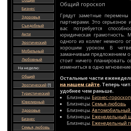
Общий
Общий гороскоп
Бизнес
Грядут заметные перемены
Здоровья
партнерами. Это серьезное 
Съедобный
вас потребуется способн
Анти
юридическая грамотность. 
одного из коллег немного ог
Эротический
хорошим уроком. В четве
Мобильный
заманчивым предложением о 
Любовный
стоит ничего планировать с
измениться в одно мгновение
На неделю:
Общий
Остальные части еженедел
на нашем сайте
. Теперь чи
Эротический
[!]
удобнее чем раньше.
Туристический
Близнецы.
Бизнес-гороскоп
Ювелирный
Близнецы.
Семья-любовь
Близнецы.
Автомобильный 
Здоровье
Близнецы.
Еженедельный ш
Бизнес
Близнецы.
Еженедельный г
Семья, любовь