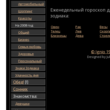
Автомобильный
Еженедельный гороскоп д
Шоппинг
зодиака:
Красоты
На 2008 год:
Овен
Рак
Весы
Телец
Лев
Скорп
Общий
Близнецы
Дева
Стрел
Бизнес
Семья-любовь
© Ignio 1
Здоровья
Designed by Ju
Персональный
Знаки Зодиака
Удачность дня
Обед!
[!]
Сонник
Знакомства:
Девушки