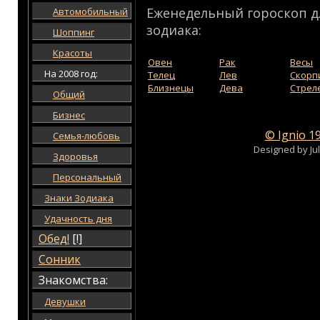
Еженедельный гороскоп д
Автомобильный
зодиака:
Шоппинг
Красоты
Овен
Рак
Весы
На 2008 год:
Телец
Лев
Скорп
Близнецы
Дева
Стрел
Общий
Бизнес
© Ignio 1
Семья-любовь
Designed by Ju
Здоровья
Персональный
Знаки Зодиака
Удачность дня
Обед!
[!]
Сонник
Знакомства:
Девушки