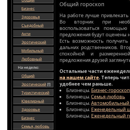
Общий
Общий гороскоп
Бизнес
На работе лучше привлекать
Здоровья
Во вторник при необ
Съедобный
воспользоваться помощью
Анти
предложения будут оценены н
Есть возможность получить
Эротический
дальних родственников. Вто
Мобильный
спокойной и размеренно
Любовный
предложения друзей заглянуть
На неделю:
Остальные части еженедел
Общий
на нашем сайте
. Теперь чи
удобнее чем раньше.
Эротический
[!]
Близнецы.
Бизнес-гороскоп
Туристический
Близнецы.
Семья-любовь
Ювелирный
Близнецы.
Автомобильный 
Близнецы.
Еженедельный ш
Здоровье
Близнецы.
Еженедельный г
Бизнес
Семья, любовь