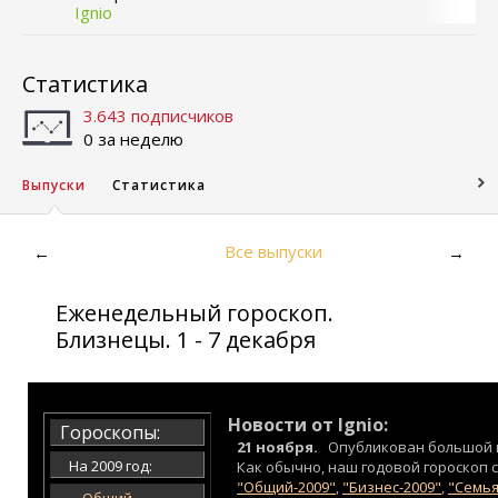
Ignio
Статистика
3.643 подписчиков
0 за неделю
Выпуски
Статистика
Все выпуски
←
→
Еженедельный гороскоп.
Близнецы. 1 - 7 декабря
Новости от Ignio:
Гороскопы:
21 ноября.
Опубликован большой 
На 2009 год:
Как обычно, наш годовой гороскоп с
"Общий-2009"
,
"Бизнес-2009"
,
"Семья