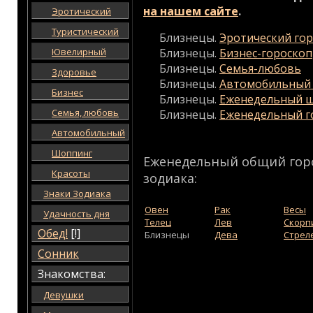
на нашем сайте
.
Эротический
Туристический
Близнецы.
Эротический го
Ювелирный
Близнецы.
Бизнес-гороскоп
Близнецы.
Семья-любовь
Здоровье
Близнецы.
Автомобильный 
Бизнес
Близнецы.
Еженедельный ш
Семья, любовь
Близнецы.
Еженедельный г
Автомобильный
Шоппинг
Еженедельный общий горо
Красоты
зодиака:
Знаки Зодиака
Овен
Рак
Весы
Удачность дня
Телец
Лев
Скорп
Обед!
[!]
Близнецы
Дева
Стрел
Сонник
Знакомства:
Девушки