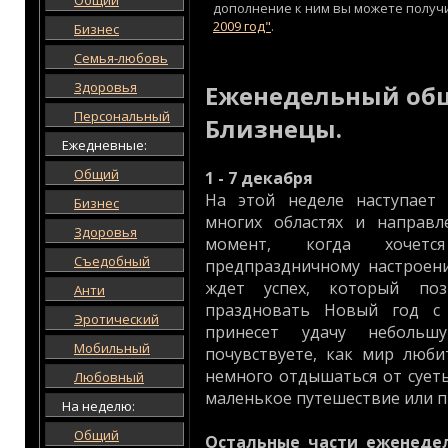
Общий
дополнение к ним вы можете получ
2009 год"
.
Бизнес
Семья-любовь
Здоровья
Еженедельный общ
Персональный
Близнецы.
Ежедневные:
Общий
1 - 7 декабря
На этой неделе наступает
Бизнес
многих областях и направл
Здоровья
момент, когда хочетс
Съедобный
предпраздничному настроен
ждет успех, который поз
Анти
праздновать Новый год с 
Эротический
принесет удачу неболь
Мобильный
почувствуете, как мир люби
немного отдышаться от суеты
Любовный
маленькое путешествие или п
На неделю:
Общий
Остальные части еженеде