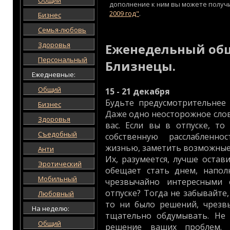
Общий
дополнение к ним вы можете получ
2009 год"
.
Бизнес
Семья-любовь
Здоровья
Еженедельный общ
Персональный
Близнецы.
Ежедневные:
Общий
15 - 21 декабря
Будьте предусмотрительнее 
Бизнес
Даже одно неосторожное сло
Здоровья
вас. Если вы в отпуске, то
Съедобный
собственную расслабленно
жизнью, заметить возможные
Анти
Их, разумеется, лучше остав
Эротический
обещает стать днем, напо
Мобильный
чрезвычайно интересными
отпуске? Тогда не забывайте
Любовный
то ни было решений, чрезв
На неделю:
тщательно обдумывать. Не 
Общий
решение ваших проблем.