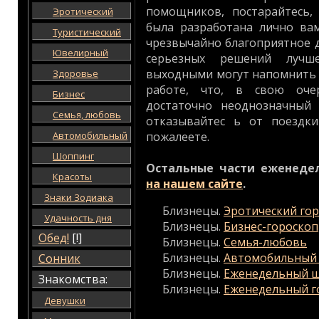
помощников, постарайтесь,
Эротический
была разработана лично вам
Туристический
чрезвычайно благоприятное д
Ювелирный
серьезных решений лучш
выходными могут напомнить 
Здоровье
работе, что, в свою оче
Бизнес
достаточно неоднозначный
Семья, любовь
отказывайтес ь от поездк
Автомобильный
пожалеете.
Шоппинг
Остальные части еженеде
Красоты
на нашем сайте
.
Знаки Зодиака
Близнецы.
Эротический го
Удачность дня
Близнецы.
Бизнес-гороскоп
Обед!
[!]
Близнецы.
Семья-любовь
Близнецы.
Автомобильный 
Сонник
Близнецы.
Еженедельный ш
Знакомства:
Близнецы.
Еженедельный г
Девушки