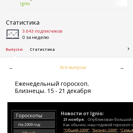
Ignio
Статистика
3.643 подписчиков
0 за неделю
Выпуски
Статистика
Все выпуски
←
→
Еженедельный гороскоп.
Близнецы. 15 - 21 декабря
Новости от Ignio:
Гороскопы:
21 ноября.
Опубликован большой 
На 2009 год:
Как обычно, наш годовой гороскоп с
"Общий-2009"
,
"Бизнес-2009"
,
"Семья