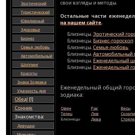
свои взгляды и методы.
Эротический
Туристический
Остальные части еженедел
Ювелирный
на нашем сайте
.
Здоровье
Близнецы.
Эротический гор
Бизнес
Близнецы.
Бизнес-гороскоп
Близнецы.
Семья-любовь
Семья, любовь
Близнецы.
Автомобильный 
Автомобильный
Близнецы.
Еженедельный ш
Шоппинг
Близнецы.
Еженедельный го
Красоты
Знаки Зодиака
Еженедельный общий горос
Удачность дня
зодиака:
Обед!
[!]
Сонник
Овен
Рак
Весы
Телец
Лев
Скорп
Знакомства:
Близнецы
Дева
Стреле
Девушки
Мужчины