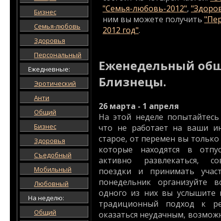
"Семья-любовь-2012"
,
"Здоро
Бизнес
ним вы можете получить
"Пе
Семья-любовь
2012 год"
.
Здоровья
Персональный
Еженедельный общ
Ежедневные:
Близнецы.
Эротический
Анти
26 марта - 1 апреля
Общий
На этой неделе попытайтесь
Бизнес
что не работает на ваши ин
старое, от перемен вы только
Здоровья
которые находятся в отпу
Съедобный
активно развлекаться, со
Мобильный
поездки и принимать учас
понедельник организуйте в
Любовный
одного из них вы услышите 
На неделю:
традиционный подход к р
Общий
оказаться неудачным, возмож