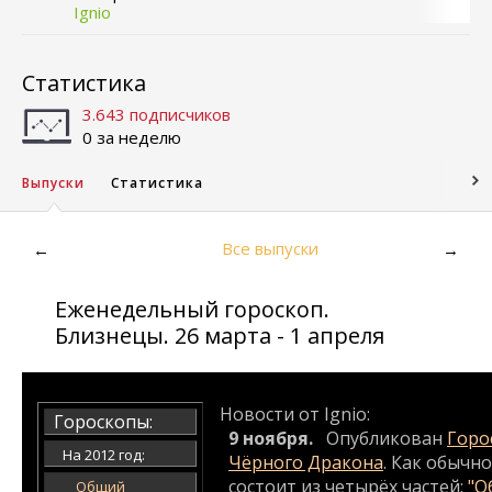
Ignio
Статистика
3.643 подписчиков
0 за неделю
Выпуски
Статистика
Все выпуски
←
→
Еженедельный гороскоп.
Близнецы. 26 марта - 1 апреля
Новости от Ignio:
Гороскопы:
9 ноября.
Опубликован
Горос
На 2012 год:
Чёрного Дракона
. Как обычн
состоит из четырёх частей:
"О
Общий