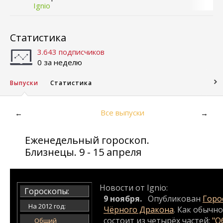
Ignio
Статистика
3.643 подписчиков
0 за неделю
Выпуски
Статистика
Все выпуски
←
→
Еженедельный гороскоп.
Близнецы. 9 - 15 апреля
Новости от Ignio:
Гороскопы:
9 ноября.
Опубликован
Горос
На 2012 год:
Чёрного Дракона
. Как обычн
состоит из четырёх частей:
"О
Общий