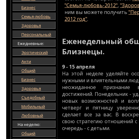
"Семья-любовь-2012"
,
"Здоро
Бизнес
ним вы можете получить
"Пе
Семья-любовь
2012 год"
.
Здоровья
Персональный
Еженедельный общ
Ежедневные:
Близнецы.
Эротический
Анти
9 - 15 апреля
Общий
На этой неделе уделяйте о
Бизнес
нужными и влиятельными люд
неожиданное признание в
Здоровья
достижений. Понедельник - у
Съедобный
новых возможностей и воп
Мобильный
четверг и пятницу уверенн
сделает все за вас. В воскр
Любовный
свою стратегию отношений с
На неделю:
очередь - с детьми.
Общий