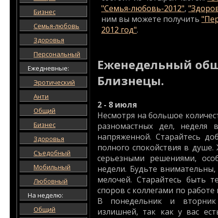
"Семья-любовь-2012"
,
"Здоро
Бизнес
ним вы можете получить
"Пе
Семья-любовь
2012 год"
.
Здоровья
Персональный
Еженедельный общ
Ежедневные:
Близнецы.
Эротический
Анти
2 - 8 июля
Общий
Несмотря на большое количес
Бизнес
разномастных дел, неделя 
напряженной. Старайтесь до
Здоровья
полного спокойствия в душе.
Съедобный
серьезными решениями, осо
Мобильный
недели. Будьте внимательны,
мелочей. Старайтесь быть т
Любовный
споров с коллегами по работе и
На неделю:
В понедельник и вторник
Общий
излишней, так как у вас ес