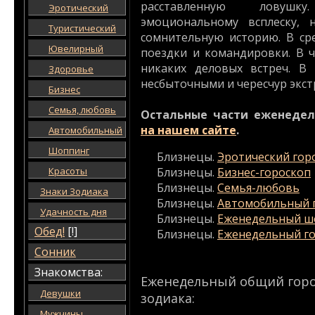
расставленную ловушк
Эротический
эмоциональному всплеску, 
Туристический
сомнительную историю. В ср
Ювелирный
поездки и командировки. В 
никаких деловых встреч. В
Здоровье
несбыточными и чересчур экс
Бизнес
Семья, любовь
Остальные части еженедел
на нашем сайте
.
Автомобильный
Шоппинг
Близнецы.
Эротический гор
Красоты
Близнецы.
Бизнес-гороскоп
Близнецы.
Семья-любовь
Знаки Зодиака
Близнецы.
Автомобильный 
Удачность дня
Близнецы.
Еженедельный ш
Обед!
[!]
Близнецы.
Еженедельный го
Сонник
Знакомства:
Еженедельный общий горос
Девушки
зодиака:
Мужчины