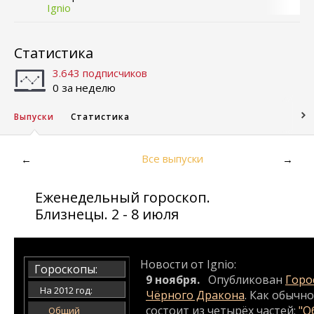
Ignio
Статистика
3.643 подписчиков
0 за неделю
Выпуски
Статистика
Все выпуски
←
→
Еженедельный гороскоп.
Близнецы. 2 - 8 июля
Новости от Ignio:
Гороскопы:
9 ноября.
Опубликован
Горос
На 2012 год:
Чёрного Дракона
. Как обычн
состоит из четырёх частей:
"О
Общий