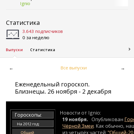
Ignio
Статистика
3.643 подписчиков
0 за неделю
Выпуски
Статистика
Все выпуски
←
→
Еженедельный гороскоп.
Близнецы. 26 ноября - 2 декабря
Новости от Ignio:
Гороскопы:
19 ноября.
Опубликован
Гор
На 2012 год:
Чёрной Змеи
. Как обычно, на
из четырёх частей:
"Общий-20
Общий