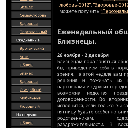
любовь-2012"
,
"Здоровье-201
Бизнес
можете получить
"Персональн
Семья-любовь
Здоровья
Еженедельный общ
Персональный
Близнецы.
Ежедневные:
Эротический
26 ноября - 2 декабря
Анти
Близнецам пора заняться обн
Общий
бы, приведением себя в поря
Бизнес
зрения. На этой неделе вам 
решения и пожинать их п
Здоровья
партнерами из других городо
Съедобный
возможна недолгая поез
Мобильный
договоренности. Во вторни
исполнится, если только вы с
Любовный
пятницу будьте особенно вни
На неделю:
родственникам, сде
Общий
раздражительности. В вос