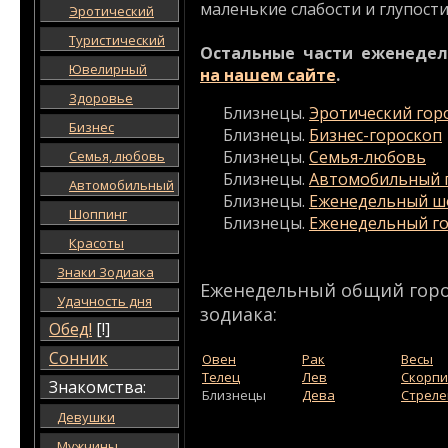
маленькие слабости и глупости
Эротический
Туристический
Остальные части еженедел
Ювелирный
на нашем сайте
.
Здоровье
Близнецы.
Эротический гор
Бизнес
Близнецы.
Бизнес-гороскоп
Близнецы.
Семья-любовь
Семья, любовь
Близнецы.
Автомобильный 
Автомобильный
Близнецы.
Еженедельный ш
Шоппинг
Близнецы.
Еженедельный го
Красоты
Знаки Зодиака
Еженедельный общий горос
Удачность дня
зодиака:
Обед!
[!]
Сонник
Овен
Рак
Весы
Телец
Лев
Скорп
Знакомства:
Близнецы
Дева
Стреле
Девушки
Мужчины