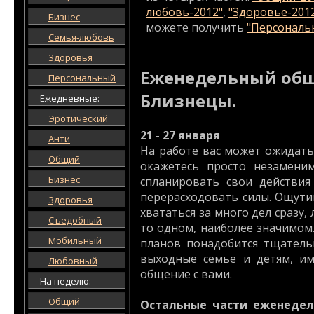
любовь-2012"
,
"Здоровье-201
Бизнес
можете получить
"Персональн
Семья-любовь
Здоровья
Еженедельный общ
Персональный
Близнецы.
Ежедневные:
Эротический
21 - 27 января
Анти
На работе вас может ожидать
Общий
окажетесь просто незамени
Бизнес
спланировать свои действия
перерасходовать силы. Ощути
Здоровья
хвататься за много дел сразу,
Съедобный
то одном, наиболее значимом
Мобильный
планов понадобится тщатель
выходные семье и детям, и
Любовный
общение с вами.
На неделю:
Общий
Остальные части еженедел