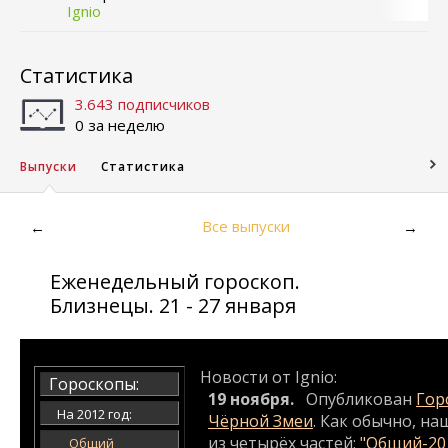
Ignio
Статистика
3.643 подписчиков
0 за неделю
Выпуски
Статистика
Все выпуски
←
→
Еженедельный гороскоп.
Близнецы. 21 - 27 января
Новости от Ignio:
Гороскопы:
19 ноября.
Опубликован
Гор
На 2012 год:
Чёрной Змеи
. Как обычно, на
из четырёх частей:
"Общий-20
Общий