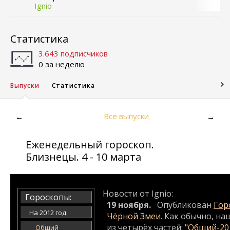
Ignio
Статистика
3.643 подписчиков
0 за неделю
Выпуски
Статистика
Все выпуски
←
→
Еженедельный гороскоп.
Близнецы. 4 - 10 марта
Новости от Ignio:
Гороскопы:
19 ноября.
Опубликован
Гор
На 2012 год:
Чёрной Змеи
. Как обычно, на
из четырёх частей:
"Общий-20
Общий