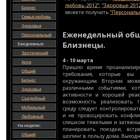
любовь-2012"
,
"Здоровье-201
Бизнес
можете получить
"Персональн
Семья-любовь
Здоровья
Еженедельный общ
Персональный
Близнецы.
Ежедневные:
Эротический
4 - 10 марта
Анти
Пришло время проанализир
Общий
требования, которые вы 
Бизнес
окружающим. Вторник може
различными событиями, ко
Здоровья
активности и хорошей реак
Съедобный
возможность реализовать т
Мобильный
среду следует контролирова
и не провоцировать конфлик
Любовный
слишком тяжелыми и затяжны
На неделю:
планировать поездки, встр
Общий
шопинг в пользу дома. Выход