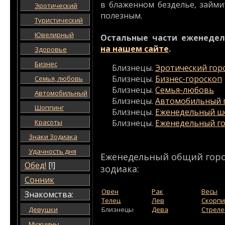
в блаженном безделье, займ
Эротический
полезным.
Туристический
Ювелирный
Остальные части еженедел
на нашем сайте
.
Здоровье
Бизнес
Близнецы.
Эротический гор
Близнецы.
Бизнес-гороскоп
Семья, любовь
Близнецы.
Семья-любовь
Автомобильный
Близнецы.
Автомобильный 
Шоппинг
Близнецы.
Еженедельный ш
Красоты
Близнецы.
Еженедельный го
Знаки Зодиака
Удачность дня
Еженедельный общий горос
Обед!
[!]
зодиака:
Сонник
Овен
Рак
Весы
Знакомства:
Телец
Лев
Скорп
Девушки
Близнецы
Дева
Стреле
Мужчины