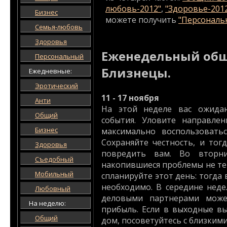
любовь-2012"
,
"Здоровье-201
Бизнес
можете получить
"Персональн
Семья-любовь
Здоровья
Еженедельный общ
Персональный
Близнецы.
Ежедневные:
Эротический
11 - 17 ноября
Анти
На этой неделе вас ожида
Общий
события. Уловите направле
Бизнес
максимально воспользовать
Сохраняйте честность, и тог
Здоровья
повредить вам. Во вторни
Съедобный
накопившиеся проблемы не те
Мобильный
спланируйте этот день: тогда 
необходимо. В середине нед
Любовный
деловыми партнерами може
На неделю:
прибыль. Если в выходные в
Общий
дом, посоветуйтесь с близкими