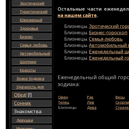
Эротический
Остальные части еженедел
Туристический
на нашем сайте
.
Ювелирный
Близнецы.
Эротический гор
Здоровье
Близнецы.
Бизнес-гороскоп
Бизнес
Близнецы.
Семья-любовь
Близнецы.
Автомобильный 
Семья, любовь
Близнецы.
Еженедельный ш
Автомобильный
Близнецы.
Еженедельный го
Шоппинг
Красоты
Еженедельный общий горос
Знаки Зодиака
зодиака:
Удачность дня
Обед!
[!]
Овен
Рак
Весы
Телец
Лев
Скорп
Сонник
Близнецы
Дева
Стреле
Знакомства:
Девушки
Мужчины