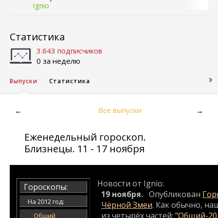
Ignio
Статистика
3.643 подписчиков
0 за неделю
Выпуски
Статистика
Все выпуски
←
→
Еженедельный гороскоп.
Близнецы. 11 - 17 ноября
Новости от Ignio:
Гороскопы:
19 ноября.
Опубликован
Гор
На 2012 год:
Чёрной Змеи
. Как обычно, на
из четырёх частей:
"Общий-20
Общий