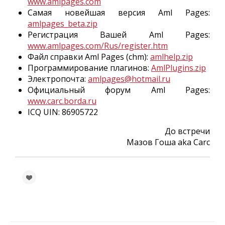
www.amlpages.com
Самая новейшая версия Aml Pages:
amlpages_beta.zip
Регистрация Вашей Aml Pages:
www.amlpages.com/Rus/register.htm
Файл справки Aml Pages (chm):
amlhelp.zip
Программирование плагинов:
AmlPlugins.zip
Электропочта:
amlpages@hotmail.ru
Официальный форум Aml Pages:
www.carc.borda.ru
ICQ UIN: 86905722
До встречи
Мазов Гоша aka Carc