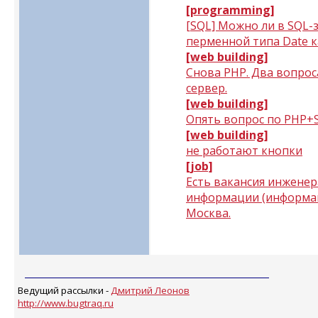
[programming]
[SQL] Можно ли в SQL-
перменной типа Date к
[web building]
Снова PHP. Два вопрос
сервер.
[web building]
Опять вопрос по PHP+
[web building]
не работают кнопки
[job]
Есть вакансия инженер
информации (информац
Москва.
Ведущий рассылки -
Дмитрий Леонов
http://www.bugtraq.ru