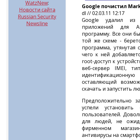
WatzNew
:
Google почистил Mark
Новости сайта
dl // 02.03.11 12:17
Russian Security
Google удалил из 
Newsline
приложений для A
программу. Все они б
той же схеме - берет
программа, утянутая 
чего к ней добавляет
root-доступ к устройс
веб-сервер IMEI, т
идентификационну
оставляющий возмо
скачать и запустить лю
Предположительно з
успели установит
пользователей. Довол
для людей, не ожи
фирменном магази
антивирусы на смартф