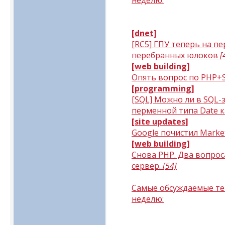
неделю:
[dnet]
[RC5] ГПУ теперь на п
перебранных юлоков
[
[web building]
Опять вопрос по PHP
[programming]
[SQL] Можно ли в SQL-
перменной типа Date к
[site updates]
Google почистил Marke
[web building]
Снова PHP. Два вопрос
сервер.
[54]
Самые обсуждаемые т
неделю: