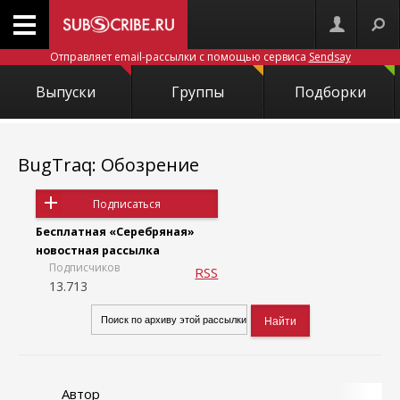
Отправляет email-рассылки с помощью сервиса
Sendsay
Выпуски
Группы
Подборки
BugTraq: Обозрение
Подписаться
Бесплатная «Серебряная»
новостная рассылка
Подписчиков
RSS
13.713
Автор