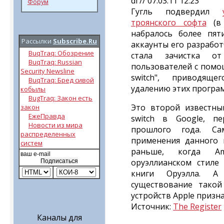
dl // 07.03.11 12:23
Форум
Гугль подвердил
троянского софта
(в 
набралось более пят
Рассылки
Subscribe.Ru
аккаунты его разрабо
BuqTraq: Обозрение
стала зачистка о
BuqTraq: Russian
пользователей с помощ
Security Newsline
switch", приводящ
BuqTraq: Бред сивой
удалению этих програ
кобылы
BugTraq: Закон есть
Это второй известный
закон
ЕжеПравда
switch в Google, п
Новости из мира
прошлого года. Са
распределенных
применения данного
систем
раньше, когда A
оруэллианском стиле
книги Оруэлла. 
существование тако
устройств Apple призна
Источник:
The Register
Каналы для