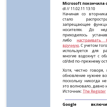
Microsoft покончила 
dl // 11.02.11 13:10
Начиная со вторник
стало распростра
запрещающее функци
носителях. До не
приходилось устана
либо
настраивать 
вручную
. С учетом тог
используется для ра
многие вздохнут с об
cd/dvd по-прежнему ост
Хотя, честно говоря,
обновление нужнее все
поскольку никогда не
это волновало, давно 
Источник:
The Register
Google включи