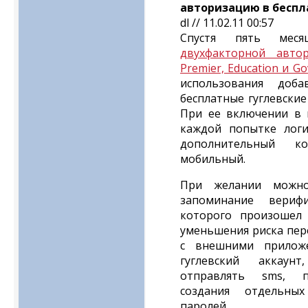
авторизацию в беспл
dl // 11.02.11 00:57
Спустя пять меся
двухфакторной авто
Premier, Education и G
использования до
бесплатные гуглевские 
При ее включении в 
каждой попытке логи
дополнительный к
мобильный.
При желании можно
запоминание вериф
которого произошел 
уменьшения риска пер
с внешними прилож
гуглевский аккау
отправлять sms, п
создания отдельн
паролей.