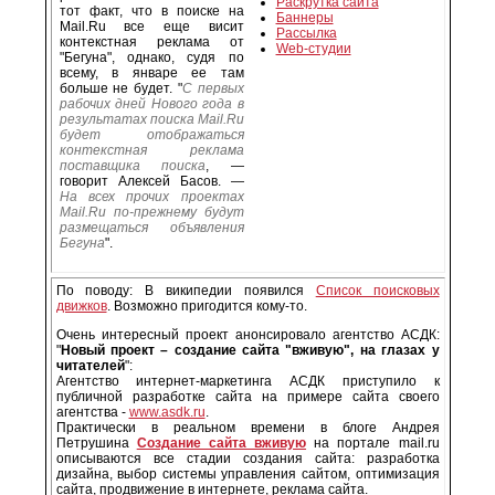
Раскрутка сайта
тот факт, что в поиске на
Баннеры
Mail.Ru все еще висит
Рассылка
контекстная реклама от
Web-студии
"Бегуна", однако, судя по
всему, в январе ее там
больше не будет. "
С первых
рабочих дней Нового года в
результатах поиска Mail.Ru
будет отображаться
контекстная реклама
поставщика поиска
, —
говорит Алексей Басов. —
На всех прочих проектах
Mail.Ru по-прежнему будут
размещаться объявления
Бегуна
".
По поводу: В википедии появился
Список поисковых
движков
. Возможно пригодится кому-то.
Очень интересный проект анонсировало агентство АСДК:
"
Новый проект – создание сайта "вживую", на глазах у
читателей
":
Агентство интернет-маркетинга АСДК приступило к
публичной разработке сайта на примере сайта своего
агентства -
www.asdk.ru
.
Практически в реальном времени в блоге Андрея
Петрушина
Создание сайта вживую
на портале mail.ru
описываются все стадии создания сайта: разработка
дизайна, выбор системы управления сайтом, оптимизация
сайта, продвижение в интернете, реклама сайта.