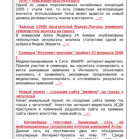
::
Теги — поисковая база будущего
Одной из самых перспективных онлайновых концепций
2005 г. стали теги, то есть совместная категоризация
контента. Использование тегов может вывести на новый
уровень релевантность поиска в интернете.
...>>
::
Каждые 13500 посетителей Яндекс.Погоды понижают
температуру воздуха на градус
В январском блоге Яндекса 24 января опубликованы
любопытные результаты анализа статистики одной из
рубрик в Яндекс.Маркете.
...>>
::
Семинар "Интернет-реклама" пройдет 03 февраля 2006
г.
Медиапланирование в Сети, WebPR, интернет-маркетинг.
Приняв участие в семинаре, вы научитесь планировать и
вести рекламные кампании в Интернете, объективно
оценивать и сравнивать рекламные предложения и
медиапланы, прогнозировать и отслеживать результаты
рекламных кампаний.
...>>
::
Новый проект – создание сайта "вживую", на глазах у
читателей
Начат уникальный проект по созданию сайта прямо "на
глазах у читателей". Агентство интернет-маркетинга АСДК
приступило к публичной разработке сайта на примере
сайта своего агентства - www.asdk.ru.
...>>
::
Крупнейшая текстовая баннерная сеть об
информационных технологиях куплена компанией Атлас
Данная сеть на протяжении двух лет объединяла
популярные Интернет-проекты на тему "IT". Среди