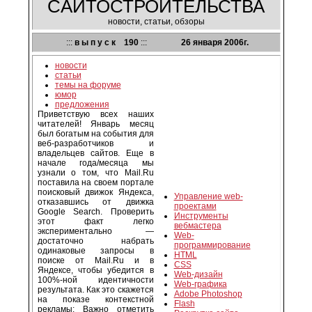
CАЙТОСТРОИТЕЛЬСТВА
новости, статьи, обзоры
:::
в ы п у с к 190
:::
26 января 2006г.
новости
статьи
темы на форуме
юмор
предложения
Приветствую всех наших
читателей! Январь месяц
был богатым на события для
веб-разработчиков и
владельцев сайтов. Еще в
начале года/месяца мы
узнали о том, что Mail.Ru
поставила на своем портале
поисковый движок Яндекса,
Управление web-
отказавшись от движка
проектами
Google Search. Проверить
Инструменты
этот факт легко
вебмастера
экспериментально —
Web-
достаточно набрать
программирование
одинаковые запросы в
HTML
поиске от Mail.Ru и в
CSS
Яндексе, чтобы убедится в
Web-дизайн
100%-ной идентичности
Web-графика
результата. Как это скажется
Adobe Photoshop
на показе контекстной
Flash
рекламы: Важно отметить