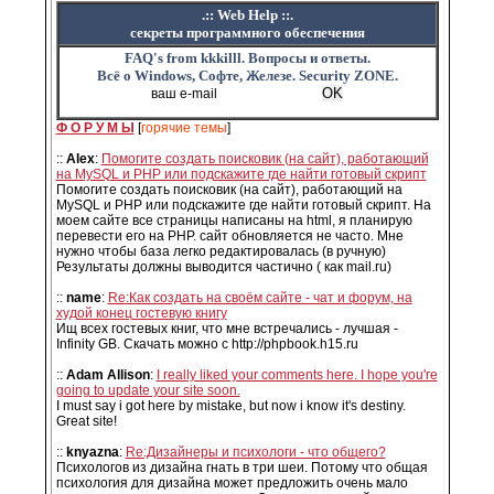
.:: Web Help ::.
секреты программного обеспечения
FAQ's from kkkilll. Вопросы и ответы.
Всё о Windows, Софте, Железе. Security ZONE.
Ф О Р У М Ы
[
горячие темы
]
::
Alex
:
Помогите создать поисковик (на сайт), работающий
на MySQL и PHP или подскажите где найти готовый скрипт
Помогите создать поисковик (на сайт), работающий на
MySQL и PHP или подскажите где найти готовый скрипт. На
моем сайте все страницы написаны на html, я планирую
перевести его на PHP. сайт обновляется не часто. Мне
нужно чтобы база легко редактировалась (в ручную)
Результаты должны выводится частично ( как mail.ru)
::
name
:
Re:Как создать на своём сайте - чат и форум, на
худой конец гостевую книгу
Ищ всех гостевых книг, что мне встречались - лучшая -
Infinity GB. Скачать можно с http://phpbook.h15.ru
::
Adam Allison
:
I really liked your comments here. I hope you're
going to update your site soon.
I must say i got here by mistake, but now i know it's destiny.
Great site!
::
knyazna
:
Re:Дизайнеры и психологи - что общего?
Психологов из дизайна гнать в три шеи. Потому что общая
психология для дизайна может предложить очень мало