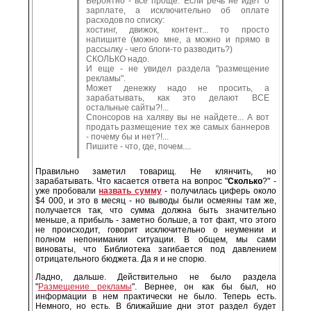
Вероятно - все проще. Если речь не идет о
зарплате, а исключительно об оплате
расходов по списку:
хостинг, движок, контент... то просто
напишите (можно мне, а можно и прямо в
рассылку - чего блоги-то разводить?)
СКОЛЬКО надо.
И еще - не увидел раздела "размещение
рекламы".
Может денежку надо не просить, а
зарабатывать, как это делают ВСЕ
остальные сайты?!...
Спонсоров на халяву вы не найдете... А вот
продать размещение тех же самых баннеров
- почему бы и нет?!...
Пишите - что, где, почем....
Правильно заметил товарищ. Не клянчить, но
зарабатывать. Что касается ответа на вопрос "
Сколько
?" -
уже пробовали
назвать сумму
- получилась циферь около
$4 000, и это в месяц - но выводы были осмеяны там же,
получается так, что сумма должна быть значительно
меньше, а прибыль - заметно больше, а тот факт, что этого
не происходит, говорит исключительно о неумении и
полном непонимании ситуации. В общем, мы сами
виноваты, что Библиотека загибается под давлением
отрицательного бюджета. Да я и не спорю.
Ладно, дальше. Действительно не было раздела
"
Размещение рекламы
". Вернее, он как бы был, но
информации в нем практически не было. Теперь есть.
Немного, но есть. В ближайшие дни этот раздел будет