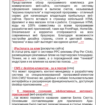
Представляем обзор программного комплекса для
коммерческого веб-сайта, состоящего из системы
оформления заказов и выписки счетов, называемый
"корзина покупателя" и партнерской программы - отличный
сервис для начинающих владельцев прибыльных веб-
сайтов. Просто вставьте в страницу небольшой HTML
фрагмент и ваш магазин готов к работе. Созданные HTML
коды на 100% совместимы со всеми программами
разработки веб приложений, таких как FrontPage, HomeSite,
Dreamweaver и корректно отображаются на всех
современных веб браузерах. Благодаря возможности
настройки дизайна страниц, стиля и цветовой гаммы,
"корзина" и ваш сайт выглядят как единое целое!
...>>
::
(Рас)плата за клик
[раскрутка сайта]
В статье речь идет о системах PPC-рекламы (Pay Per Click),
размещающих рекламные блоки на партнерских площадках.
Точнее, не о них самих, а о порожденной ими "теневой"
индустрии и ее влиянии на качество поиска.
...>>
::
CMS с desktop-клиентом - за и против
[cms]
Что может предожить контент-менеджеру и разработчику
система со специализированной программой-клиентом
DAA.CMS? Конечно же, удобные и гибкие пользовательские
интерфейсы и расширенную функциональность, доступную
desktop-приложениям.
...>>
::
9 приемов создания эффективных интернет-
приложений
[веб-разработка]
...так можно перевести название заметки Билла Скотта.
Основными составляющими для приличного Ajax-
приложения Билл считает перечисленные в статье приемы.