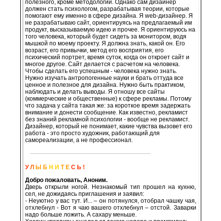
полезного, кроме методологии. Однако сам дизайнер
должен стать психологом, разрабатывая теории, которые
помогают ему именно в сфере дизайна. Я web-дизайнер. Я
не разрабатываю сайт, ориентируясь на предлагаемый им
продукт, высказываемую идею и прочее. Я ориентируюсь на
того человека, который будет сидеть за монитором, водя
мышкой по моему проекту. Я должна знать, какой он. Его
возраст, его привычки, метод его восприятия, его
психический портрет, время суток, когда он откроет сайт и
многое другое. Сайт делается с расчетом на человека.
Чтобы сделать его успешным - человека нужно знать.
Нужно изучать антропогенные науки и брать оттуда все
ценное и полезное для дизайна. Нужно быть практиком,
наблюдать и делать выводы. Я отношу все сайты
(коммерческие и общественные) к сфере рекламы. Потому
что задача у сайта такая же: за короткое время задержать
внимание и донести сообщение. Как известно, рекламист
без знаний рекламной психологии - вообще не рекламист.
Дизайнер, который не понимает, какие чувства вызовет его
работа - это просто художник, работающий для
самореализации, а не профессионал.
У
Л
Ы Б
Н И
Т Е
С Ь !
Добро пожаловать, Аноним.
Дверь открыли ногой. Незнакомый тип прошел на кухню,
сел, не дожидаясь приглашения и заявил:
- Неуютно у вас тут. И... – он потянулся, отобрал чашку чая,
отхлебнул - Вот я чаю вашего отхлебнул – отстой. Заварки
надо больше ложить. А сахару меньше.