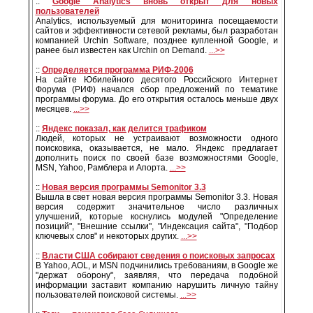
::
Google Analytics вновь открыт для новых
пользователей
Analytics, используемый для мониторинга посещаемости
сайтов и эффективности сетевой рекламы, был разработан
компанией Urchin Software, позднее купленной Google, и
ранее был известен как Urchin on Demand.
...>>
::
Определяется программа РИФ-2006
На сайте Юбилейного десятого Российского Интернет
Форума (РИФ) начался сбор предложений по тематике
программы форума. До его открытия осталось меньше двух
месяцев.
...>>
::
Яндекс показал, как делится трафиком
Людей, которых не устраивают возможности одного
поисковика, оказывается, не мало. Яндекс предлагает
дополнить поиск по своей базе возможностями Google,
MSN, Yahoo, Рамблера и Апорта.
...>>
::
Новая версия программы Semonitor 3.3
Вышла в свет новая версия программы Semonitor 3.3. Новая
версия содержит значительное число различных
улучшений, которые коснулись модулей "Определение
позиций", "Внешние ссылки", "Индексация сайта", "Подбор
ключевых слов" и некоторых других.
...>>
::
Власти США собирают сведения о поисковых запросах
В Yahoo, AOL, и MSN подчинились требованиям, в Google же
"держат оборону", заявляя, что передача подобной
информации заставит компанию нарушить личную тайну
пользователей поисковой системы.
...>>