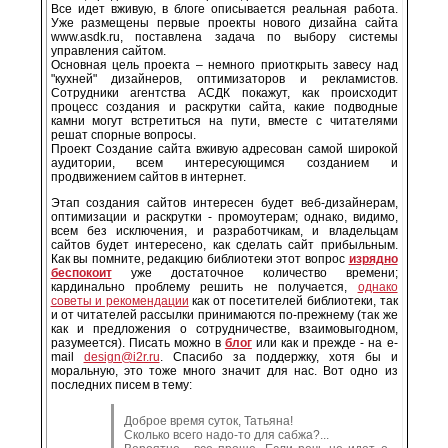
Все идет вживую, в блоге описывается реальная работа.
Уже размещены первые проекты нового дизайна сайта
www.asdk.ru, поставлена задача по выбору системы
управления сайтом.
Основная цель проекта – немного приоткрыть завесу над
"кухней" дизайнеров, оптимизаторов и рекламистов.
Сотрудники агентства АСДК покажут, как происходит
процесс создания и раскрутки сайта, какие подводные
камни могут встретиться на пути, вместе с читателями
решат спорные вопросы.
Проект Создание сайта вживую адресован самой широкой
аудитории, всем интересующимся созданием и
продвижением сайтов в интернет.
Этап создания сайтов интересен будет веб-дизайнерам,
оптимизации и раскрутки - промоутерам; однако, видимо,
всем без исключения, и разработчикам, и владельцам
сайтов будет интересено, как сделать сайт прибыльным.
Как вы помните, редакцию библиотеки этот вопрос
изрядно
беспокоит
уже достаточное количество времени;
кардинально проблему решить не получается,
однако
советы и рекомендации
как от посетителей библиотеки, так
и от читателей рассылки принимаются по-прежнему (так же
как и предложения о сотрудничестве, взаимовыгодном,
разумеется). Писать можно в
блог
или как и прежде - на e-
mail
design@i2r.ru
. Спасибо за поддержку, хотя бы и
моральную, это тоже много значит для нас. Вот одно из
последних писем в тему:
Доброе время суток, Татьяна!
Сколько всего надо-то для сабжа?...