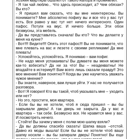
Хозяин квартиры ошалел от такого напора и промямлил:
- Я так чай люблю... Что здесь происходит, а? Чем обязан?
Вы кто?
- Я пришел вам сказать, что вы мне неинтересны. Вы
понимаете? Мне абсолютно пофигу вы и все что у вас тут
есть. Все равно у вас тут нет ничего интересного. Один
пафос. Потуги на вкус. И ничего больше. Эти обои
безвкусны, эта мебель.
- Да вы представьтесь сначала! Вы кто? Что вы делаете у
меня на кухне?
- Вот!!!! Видите!!!! Опять этот пафос!!! Вы не понимаете, что
мне плевать на вас и лезете с своими репликами! Да мне
плевать!
- Успокойтесь, успокойтесь. Я понимаю – вам пофиг.
- Не надо меня успакаивать! Вы думаете вы меня можете
как-то взбесить? Да ни за что! Вы – неадекватны! Не
впадайте в истерику!!! Вам всего лишь сказали правду!! Это
мое мнение! Вам понятно?! Когда вы уже научитесь уважать
чужое мнение?
- Вы знаете, наверное, вам лучше уйти. У нас не получается
разговора.
- Вот! Я говорил! Кто вы такой, чтоб указывать мне – уходить
или нет?
- Но это, простите, моя квартира.
- Если бы вы не хотели, чтоб я сюда пришел – вы бы
закрывали дверь! А так дверь не закрыта. Да у вас и
квартира – так себе. Безвкусно все. Не нравится мне у вас.
И посмотреть нечего.
- Стойте! Вы зачем у меня с полки мою шапку взяли?
- Да вы должны спасибо сказать! Шапка ваша –отстой.
Давно из моды вышла! Если бы вы не хотели чтоб вашу
шапку носили – вы бы запирали дверь! Понятно! Вы еще