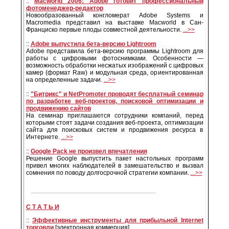
::
Macworld 2006: Adobe готовит профессиональный
фотоменеджер-редактор
Новообразованный конгломерат Adobe Systems и
Macromedia представил на выставке Macworld в Сан-
Франциско первые плоды совместной деятельности.
...>>
::
Adobe выпустила бета-версию Lightroom
Adobe представила бета-версию программы Lightroom для
работы с цифровыми фотоснимками. Особенности —
возможность обработки несжатых изображений с цифровых
камер (формат Raw) и модульная среда, ориентированная
на определенные задачи.
...>>
::
"Битрикс" и NetPromoter проводят бесплатный семинар
по разработке веб-проектов, поисковой оптимизации и
продвижению сайтов
На семинар приглашаются сотрудники компаний, перед
которыми стоят задачи создания веб-проекта, оптимизации
сайта для поисковых систем и продвижения ресурса в
Интернете.
...>>
::
Google Pack не произвел впечатления
Решение Google выпустить пакет настольных программ
привел многих наблюдателей в замешательство и вызвал
сомнения по поводу долгосрочной стратегии компании.
...>>
С Т A T Ь И
::
Эффективные инструменты для прибыльной Internet
торговли
[электронная коммерция]