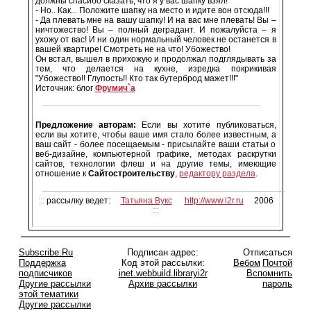
должны спасибо сказать, что я у вас шапку взял!
- Но.. Как... Положите шапку на место и идите вон отсюда!!!
- Да плевать мне на вашу шапку! И на вас мне плевать! Вы –
ничтожество! Вы – полный деградант. И пожалуйста – я
ухожу от вас! И ни один нормальный человек не останется в
вашей квартире! Смотреть не на что! Убожество!
Он встал, вышел в прихожую и продолжал подглядывать за
тем, что делается на кухне, изредка покрикивая
"Убожество!! Глупость!! Кто так бутерброд мажет!!!"
Источник: блог
Фрумич`а
Предложение авторам:
Если вы хотите публиковаться,
если вы хотите, чтобы ваше имя стало более известным, а
ваш сайт - более посещаемым - присылайте ваши статьи о
веб-дизайне, компьютерной графике, методах раскрутки
сайтов, технологии флеш и на другие темы, имеющие
отношение к
Сайтостроительству
,
редактору раздела
.
:::
рассылку ведет:
Татьяна Вукс
http://www.i2r.ru
2006
:::
Subscribe.Ru
Подписан адрес:
Отписаться
Поддержка
Код этой рассылки:
Вебом
Почтой
подписчиков
inet.webbuild.libraryi2r
Вспомнить
Другие рассылки
Архив рассылки
пароль
этой тематики
Другие рассылки