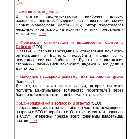
...>>
::
CMS на самом деле
[cms]
В статье рассматриваются наиболее широко
распространенные заблуждения, связанные с системами
Content Management System (CMS). Автор представляет
несколько иной взгляд на архитектуру этих программных
механизмов.
...>>
::
Поисковая оптимизация и продвижение сайтов в
Байнете
[SEO]
В статье - история зарождения и становления поисковой
оптимизации в Байнете, подробный анализ рынка
поисковых систем Байнета и Рунета, использования
сторонних механизмов поискового индекса и его доли в
Байнете...
...>>
::
Методика баннерной рекламы для небольших фирм
[баннеры]
Для тех, кто не хочет тратить деньги, но при этом хочет
получить максимальное количество посетителей через
баннерообменные сети — информация в статье.
...>>
::
SEO-копирайтинг в вопросах и ответах
[SEO]
Предлагаем вам ответы на наиболее часто встречающиеся
вопросы о SEO-копирайтинге. Ответы эти взяты из практики
и будут интересны прежде всего конечным владельцам
сайтов.
...>>