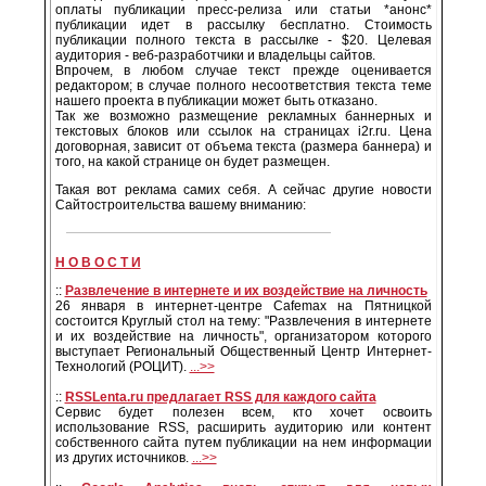
оплаты публикации пресс-релиза или статьи *анонс*
публикации идет в рассылку бесплатно. Стоимость
публикации полного текста в рассылке - $20. Целевая
аудитория - веб-разработчики и владельцы сайтов.
Впрочем, в любом случае текст прежде оценивается
редактором; в случае полного несоответствия текста теме
нашего проекта в публикации может быть отказано.
Так же возможно размещение рекламных баннерных и
текстовых блоков или ссылок на страницах i2r.ru. Цена
договорная, зависит от объема текста (размера баннера) и
того, на какой странице он будет размещен.
Такая вот реклама самих себя. А сейчас другие новости
Сайтостроительства вашему вниманию:
Н O B O C T И
::
Развлечение в интернете и их воздействие на личность
26 января в интернет-центре Cafemax на Пятницкой
состоится Круглый стол на тему: "Развлечения в интернете
и их воздействие на личность", организатором которого
выступает Региональный Общественный Центр Интернет-
Технологий (РОЦИТ).
...>>
::
RSSLenta.ru предлагает RSS для каждого сайта
Сервис будет полезен всем, кто хочет освоить
использование RSS, расширить аудиторию или контент
собственного сайта путем публикации на нем информации
из других источников.
...>>