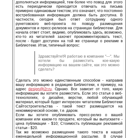
дополняться информацией, тем более что повод для этого
есть периодически приходится отвечать на письма
примерно одинаковым текстом, это означает, что постоянно
востребованная информация должна быть доступна. В
частности, сегодня был ответ сотруднику одного
рунетовского веб-проекта по поводу размещения
документов и пресс-релизов на страницах библиотеки. Для
начала ответ стоит, видимо, опубликовать здесь, возможно,
кто-то из читателей захочет прокомментировать текст,
после - будет доступен на той же странице о рекламе в
Библиотеке. Итак, типичный вопрос:
Здравствуйте!Я работаю в компании "---". Мы
хотели бы разместить кое-какую
информацию на вашем сайте, как это можно
сделать?
Сделать это можно единственным способом - направив
вашу информацию в редакцию Библиотеки, к примеру, на
адрес
design@i2r.ru
. Однако. Все зависит от того, какую
информацию вы хотите разместить. Если это статья о веб-
технологиях, о дизайне, верстке, любой обучающий
материал, который будет интересен читателям Библиотеки
Сайтостроительства - такой текст размещается на
некоммерческой основе, т.е. даром.
Если вы хотите опубликовать пресс-релиз о вашей
компании или каком-то продукте, который вы выпускаете -
цена публикации - $10; Стоимость публикации рекламной
статьи - $20.
Так же возможно размещение такого текста в нашей
еженедельной информационной рассылке. В случае