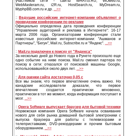
участников сети - сайты WHATIS.RU, WOweb.ru,
WebMasteram.ru, i2R.ru, HostSearch.ru, MyDream.ru,
MyphpBB.com.ru и др.
...>>
::
Ведущие российские интернет-компании объявляют о
проведении конференции по рекламе
Официально определена дата проведения конференции
"Управление аудиторией и реклама в Интернете": 16-17
марта 2006 года. Организаторами конференции стали
известные российские интернет-компании: "Ашманов и
Партнеры", "Бегун", Mail.ru, Subscribe.ru и "Яндекс".
...>>
::
Mail.ru подключен к поиску от "Яндекса"
За несколько дней до Нового года в Рунете произошло еще
одно событие на ниве поиска. Mail.ru сменил партера по
поиску в сети: отказался от поисковой машины Google,
использовавшейся около двух лет.
...>>
::
Для оценки сайта достаточно 0,05 с
Все мы знаем, что первое впечатление очень важно. Но
канадские исследователи доказали, что первое
впечатление создается практически мгновенно,
практически в тот же момент, когда информация поступает в
мозг.
...>>
::
Opera Software выпускает браузер для бытовой техники
Норвежская компания Opera Software начала осваивание
нового для себя рынка домашней бытовой электроники с
выпуска браузера для работы с телевизорами и
телеприставками, DVD-рекордерами и прочим бытовым
оборудованием.
...>>