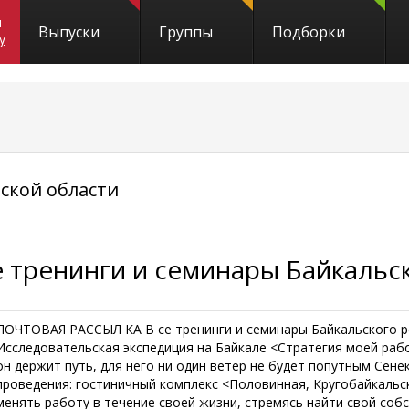
и
Выпуски
Группы
Подборки
y
ской области
е тренинги и семинары Байкальс
ПОЧТОВАЯ РАССЫЛ КА В се тренинги и семинары Байкальского ре
Исследовательская экспедиция на Байкале <Стратегия моей рабо
он держит путь, для него ни один ветер не будет попутным Сене
проведения: гостиничный комплекс <Половинная, Кругобайкальс
менять работу в течение своей жизни, стремясь найти свой собст