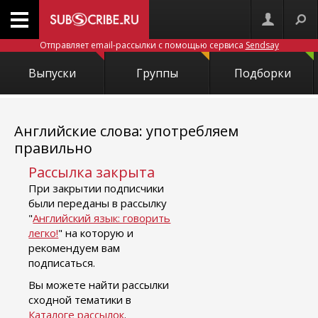
Отправляет email-рассылки с помощью сервиса
Sendsay
Выпуски
Группы
Подборки
Английские слова: употребляем
правильно
Рассылка закрыта
При закрытии подписчики
были переданы в рассылку
"
Английский язык: говорить
легко!
" на которую и
рекомендуем вам
подписаться.
Вы можете найти рассылки
сходной тематики в
Каталоге рассылок
.