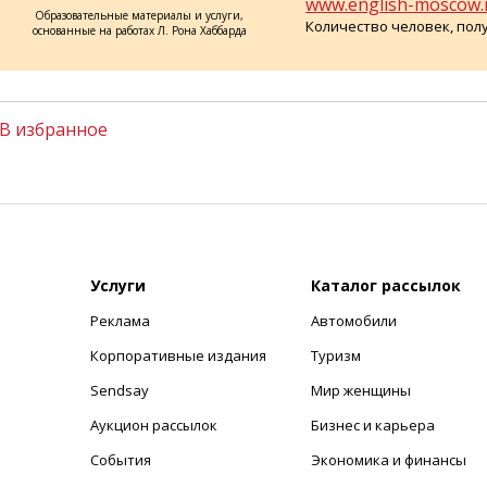
www.english-moscow.
Образовательные материалы и услуги,
Количество человек, пол
основанные на работах Л. Рона Хаббарда
В избранное
Услуги
Каталог рассылок
Реклама
Автомобили
+
Корпоративные издания
Туризм
Sendsay
Мир женщины
Аукцион рассылок
Бизнес и карьера
События
Экономика и финансы