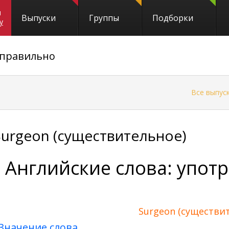
и
Выпуски
Группы
Подборки
y
 правильно
←
Все выпус
Surgeon (существительное)
Английские слова: упот
Surgeon (существи
Значение слова