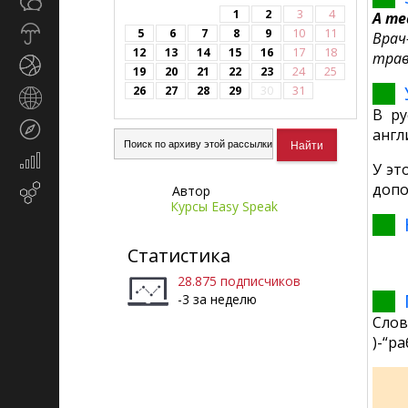
Общество
СМИ
1
2
3
4
A med
Прогноз
5
6
7
8
9
10
11
Врач
погоды
12
13
14
15
16
17
18
трав
Спорт
19
20
21
22
23
24
25
26
27
28
29
30
31
Страны
В ру
и
Туризм
регионы
англ
Экономика
У эт
и
допо
Автор
Email-
финансы
Курсы Easy Speak
маркетинг
Статистика
28.875 подписчиков
-3 за неделю
Слов
)-“р