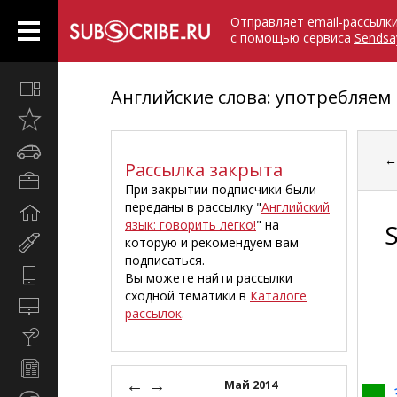
Отправляет email-рассылк
с помощью сервиса
Sendsa
Все
Английские слова: употребляем
вместе
Открыто
недавно
Автомобили
Рассылка закрыта
Бизнес
При закрытии подписчики были
и
переданы в рассылку "
Английский
Дом
карьера
язык: говорить легко!
" на
и
которую и рекомендуем вам
Мир
семья
подписаться.
женщины
Hi-
Вы можете найти рассылки
Tech
сходной тематики в
Каталоге
Компьютеры
рассылок
.
и
Культура,
интернет
стиль
Новости
жизни
←
→
и
Май 2014