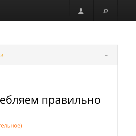
ки
→
ребляем правильно
тельное)