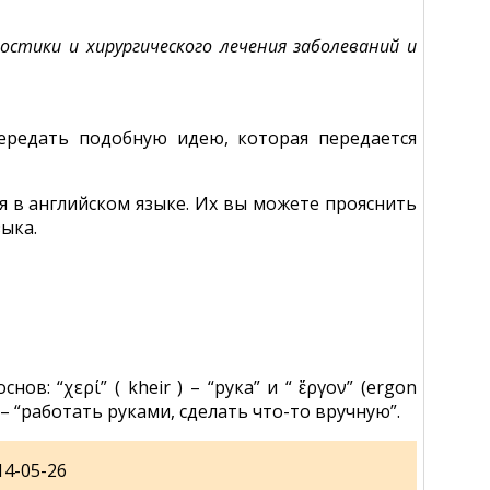
стики и хирургического лечения заболеваний и
передать подобную идею, которая передается
ся в английском языке. Их вы можете прояснить
ыка.
в: “χερί” ( kheir ) – “рука” и “ ἔργον” (ergon
 – “работать руками, сделать что-то вручную”.
14-05-26