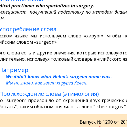
ical practioner who specializes in surgery.
-специалист, получивший подготовку по методам диагно
м.
Употребление слова
сском языке мы используем слово «хирург», чтобы 
ийским словом «surgeon».
ого слова есть и другие значения, которые используют
лнительно, используя толковый словарь английского яз
Например:
We didn't know what Helen’s surgeon name was.
Мы не знали, как звали хирурга Хелен.
Происхождение слова (этимология)
о “surgeon” произошло от скрещения двух греческих осно
аботать”, таким образом появилось слово “ kheirourgos ”
Выпуск № 1200 от 20