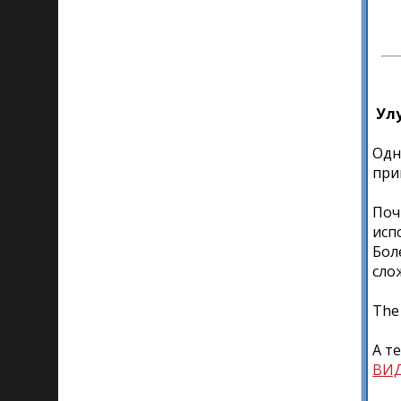
Улу
Одн
при
Поч
исп
Бол
сло
The 
А т
ВИ