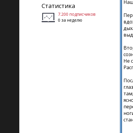
Наш
Статистика
7.200 подписчиков
Пер
0 за неделю
вдо
дых
выд
Вто
соз
Не 
Рас
Пос
гла
там
ясн
пер
ног
ста