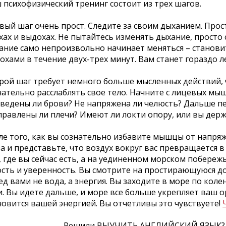
 психофизический тренинг состоит из трех шагов.
вый шаг очень прост. Следите за своим дыханием. Прос
хах и выдохах. Не пытайтесь изменять дыхание, просто 
ание само непроизвольно начинает меняться – становит
охами в течение двух-трех минут. Вам станет гораздо ле
рой шаг требует немного больше мысленных действий,
нательно расслаблять свое тело. Начните с лицевых мы
сведены ли брови? Не напряжена ли челюсть? Дальше пе
правлены ли плечи? Имеют ли локти опору, или вы держи
ле того, как вы сознательно избавите мышцы от напря
за и представьте, что воздух вокруг вас превращается
, где вы сейчас есть, а на уединенном морском побережь
ость и уверенность. Вы смотрите на простирающуюся до
ед вами не вода, а энергия. Вы заходите в море по кол
и. Вы идете дальше, и море все больше укрепляет ваш о
новится вашей энергией. Вы отчетливы это чувствуете!
Решили ВЫУЧИТЬ АНГЛИЙСКИЙ ЯЗЫК