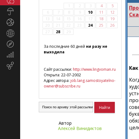
Общество
СМИ
1
2
3
4
5
Про
Прогноз
6
7
8
9
10
11
12
Ска
погоды
13
14
15
16
17
18
19
Спорт
20
21
22
23
24
25
26
27
28
29
Страны
и
Туризм
регионы
За последние 60 дней
ни разу не
выходила
Экономика
и
Email-
финансы
Как
Сайт рассылки:
http://www.lingvoman.ru
маркетинг
Открыта: 22-07-2002
Ког
Адрес автора:
job.lang.samostoyatelno-
худ
owner@subscribe.ru
уст
про
сов
бук
обя
Автор
цел
Алексей Винидиктов