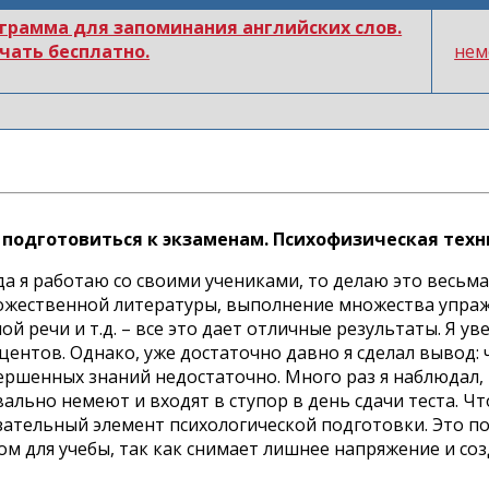
грамма для запоминания английских слов.
чать бесплатно.
нем
 подготовиться к экзаменам. Психофизическая техн
да я работаю со своими учениками, то делаю это весьм
ожественной литературы, выполнение множества упраж
ной речи и т.д. – все это дает отличные результаты. Я у
центов. Однако, уже достаточно давно я сделал вывод: 
ершенных знаний недостаточно. Много раз я наблюдал, 
вально немеют и входят в ступор в день сдачи теста. Чт
зательный элемент психологической подготовки. Это пол
ом для учебы, так как снимает лишнее напряжение и со