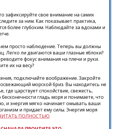
то зафиксируйте свое внимание на самих
следите за ним. Как показывает практика,
ся более глубоким. Наблюдайте за вдохами и
гче.
 чем просто наблюдение. Теперь вы должны
шц. Легко ли двигаются ваши глазные яблоки?
реводите фокус внимания на плечи и руки.
те их на весу?
жения, подключайте воображение. Закройте
 в освежающий морской бриз. Вы находитесь не
е, где царствует спокойствие, свежесть,
 бесконечности гладь моря и понимаете, что
ено, и энергия мягко начинает омывать ваши
рганизм и придает ему силы. Энергия моря
ЧИТАТЬ ПОЛНОСТЬЮ
?
СНАЧАЛА ПРОЧТИТЕ ЭТО
.