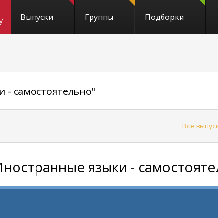
и
Выпуски
Группы
Подборки
y
 - самостоятельно"
←
Все выпус
Иностранные языки - самостояте