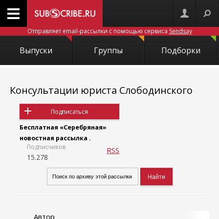
Отправляет email-рассылки с помощью сервиса
Sendsay
Выпуски
Группы
Подборки
Консультации юриста Слободинского
Подписаться
Бесплатная «Серебряная»
новостная рассылка .
Подписчиков
RSS
15.278
Автор