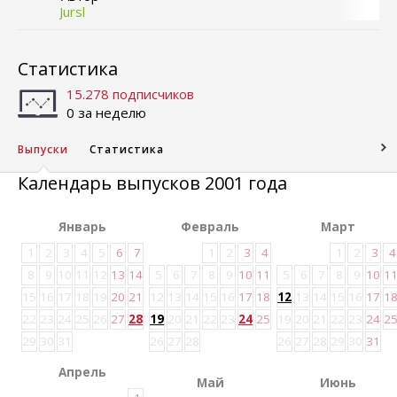
Jursl
Статистика
15.278 подписчиков
0 за неделю
Выпуски
Статистика
Календарь выпусков 2001 года
Январь
Февраль
Март
1
2
3
4
5
6
7
1
2
3
4
1
2
3
4
8
9
10
11
12
13
14
5
6
7
8
9
10
11
5
6
7
8
9
10
1
15
16
17
18
19
20
21
12
13
14
15
16
17
18
12
13
14
15
16
17
1
22
23
24
25
26
27
28
19
20
21
22
23
24
25
19
20
21
22
23
24
2
29
30
31
26
27
28
26
27
28
29
30
31
Апрель
Май
Июнь