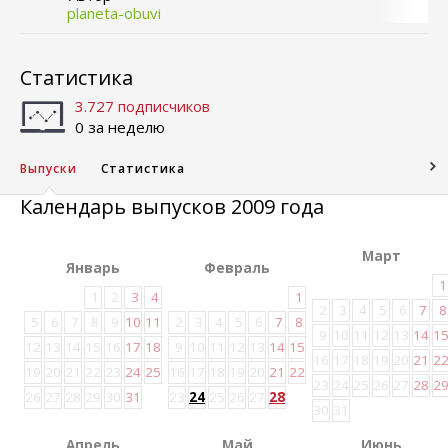
planeta-obuvi
Статистика
3.727 подписчиков
0 за неделю
Выпуски
Статистика
Календарь выпусков 2009 года
Март
Январь
Февраль
1
1
2
3
4
1
2
3
4
5
6
7
8
5
6
7
8
9
10
11
2
3
4
5
6
7
8
9
10
11
12
13
14
1
12
13
14
15
16
17
18
9
10
11
12
13
14
15
16
17
18
19
20
21
2
19
20
21
22
23
24
25
16
17
18
19
20
21
22
23
24
25
26
27
28
2
26
27
28
29
30
31
23
24
25
26
27
28
30
31
Апрель
Май
Июнь